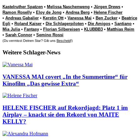
Kastelruther Spatzen
•
Melissa Naschenweng
•
Jürgen Drews
•
Ramon Roselly
•
Eloy de Jong
•
Andrea Berg
•
Helene Fischer
•
Andreas Gabalier
•
Kerstin Ott
•
Vanessa Mai
•
Ben Zucker
•
Beatrice
Egli
•
Roland Kaiser
•
Die Schlagerpiloten
•
Die Amigos
•
Santiano
•
Mia Julia
•
Fantasy
•
Florian Silbereisen
•
KLUBBB3
•
Matthias Reim
•
Sarah Connor
•
Semino Rossi
(Du vermisst Deinen Star? Gib uns
Bescheid
!)
Weitere Schlager-News
VANESSA MAI covert „In the Summertime“ für
Kinofilm „Das gewisse Extra“
HELENE FISCHER auf Rekordjagd: Platz 1 im
Airplay – knackt sie den Rekord von MAITE
KELLY?