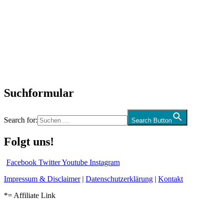
Titelstory
SchlagerNews
Neuerscheinungen
Interviews
Biographien
CD-Rezension
Kolumne
Audio-Interviews
und mehr…
Suchformular
Search for:
Search Button
Folgt uns!
Facebook
Twitter
Youtube
Instagram
Impressum & Disclaimer
|
Datenschutzerklärung
|
Kontakt
*= Affiliate Link