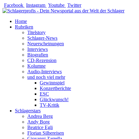
Zum
Facebook
Instagram
Youtube
Twitter
Inhalt
springen
Home
Rubriken
Titelstory
Schlager-News
Neuerscheinungen
Interviews
Biografien
CD-Rezension
Kolumne
Audio-Interviews
und noch viel mehr
Gewinnspiel
Konzertberichte
ESC
Glückwunsch!
TV-Kritik
Schlagerstars
Andrea Berg
Andy Borg
Beatrice Egli
Florian Silbereisen
Giovanni Zarrella