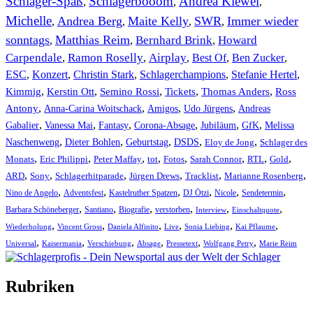
Schlager-Spaß
Schlagerbooom
Andrea Kiewel
,
,
,
Michelle
Andrea Berg
Maite Kelly
SWR
Immer wieder
,
,
,
,
sonntags
Matthias Reim
Bernhard Brink
Howard
,
,
,
Carpendale
Ramon Roselly
Airplay
Best Of
Ben Zucker
,
,
,
,
,
ESC
,
Konzert
,
Christin Stark
,
Schlagerchampions
,
Stefanie Hertel
,
Kimmig
,
Kerstin Ott
,
,
,
,
Semino Rossi
Tickets
Thomas Anders
Ross
,
,
,
,
Antony
Anna-Carina Woitschack
Amigos
Udo Jürgens
Andreas
,
,
,
,
,
,
Gabalier
Vanessa Mai
Fantasy
Corona-Absage
Jubiläum
GfK
Melissa
,
,
,
,
,
Naschenweng
Dieter Bohlen
Geburtstag
DSDS
Eloy de Jong
Schlager des
,
,
,
,
,
,
,
,
Monats
Eric Philippi
Peter Maffay
tot
Fotos
Sarah Connor
RTL
Gold
,
,
,
,
,
,
ARD
Sony
Schlagerhitparade
Jürgen Drews
Tracklist
Marianne Rosenberg
,
,
,
,
,
,
Nino de Angelo
Adventsfest
Kastelruther Spatzen
DJ Ötzi
Nicole
Sendetermin
,
,
,
,
,
,
Barbara Schöneberger
Santiano
Biografie
verstorben
Interview
Einschaltquote
,
,
,
,
,
,
Wiederholung
Vincent Gross
Daniela Alfinito
Live
Sonia Liebing
Kai Pflaume
,
,
,
,
,
,
Universal
Kaisermania
Verschiebung
Absage
Pressetext
Wolfgang Petry
Marie Reim
Rubriken