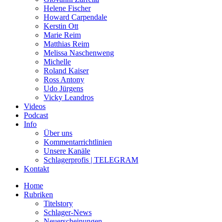
Helene Fischer
Howard Carpendale
Kerstin Ott
Marie Reim
Matthias Reim
Melissa Naschenweng
Michelle
Roland Kaiser
Ross Antony
Udo Jürgens
Vicky Leandros
Videos
Podcast
Info
Über uns
Kommentarrichtlinien
Unsere Kanäle
Schlagerprofis | TELEGRAM
Kontakt
Home
Rubriken
Titelstory
Schlager-News
Neuerscheinungen