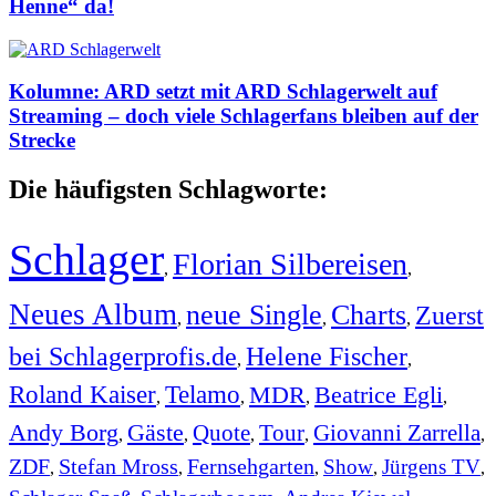
Henne“ da!
Kolumne: ARD setzt mit ARD Schlagerwelt auf
Streaming – doch viele Schlagerfans bleiben auf der
Strecke
Die häufigsten Schlagworte:
Schlager
Florian Silbereisen
,
,
Neues Album
neue Single
Charts
Zuerst
,
,
,
bei Schlagerprofis.de
Helene Fischer
,
,
Roland Kaiser
Telamo
MDR
Beatrice Egli
,
,
,
,
Andy Borg
Gäste
Quote
Tour
Giovanni Zarrella
,
,
,
,
,
ZDF
Stefan Mross
Fernsehgarten
Show
Jürgens TV
,
,
,
,
,