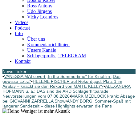
Roland Kaiser
Ross Antony
Udo Jürgens
Vicky Leandros
Videos
Podcast
Info
Über uns
Kommentarrichtlinien
Unsere Kanäle
Schlagerprofis | TELEGRAM
Kontakt
News-Ticker
•
VANESSA MAI covert „In the Summertime“ für Kinofilm „Das
gewisse Extra“
•
HELENE FISCHER auf Rekordjagd: Platz 1 im
Airplay – knackt sie den Rekord von MAITE KELLY?
•
ALEXANDRA
HOFMANN u. a.: DAS sind die ARD Schlagerhitparade
Neuvorstellungen vom 07.08.2026
•
MARK MEDLOCK krank: Absage
bei GIOVANNI ZARRELLA Show
•
ANDY BORG: Sommer-Spaß mit
längerer Sendezeit – diese Highlights erwarten die Fans