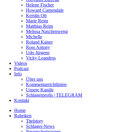
Helene Fischer
Howard Carpendale
Kerstin Ott
Marie Reim
Matthias Reim
Melissa Naschenweng
Michelle
Roland Kaiser
Ross Antony
Udo Jürgens
Vicky Leandros
Videos
Podcast
Info
Über uns
Kommentarrichtlinien
Unsere Kanäle
Schlagerprofis | TELEGRAM
Kontakt
Home
Rubriken
Titelstory
Schlager-News
Neuerscheinungen