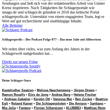
Sendungen und ließ sich von der redaktionellen Arbeit von Günter
Krenz inspirieren. Nach Tätigkeiten für Schlagerportale wie
smago.de und schlager.de gründete er 2018 das kritische Portal
schlagerprofis.de. Unterstützt von einem engagierten Team, legt er
Wert auf gut recherchierte und unabhängige Inhalte.
Alle Beiträge
Schlagerprofis – Der Podcast Folge 077 – Das neue Jahr mit Silbereisen
Wir reden über vieles, was zum Anfang des Jahres in der
Schlagerwelt stattgefunden hat…
Direkt zur neuen Folge
Deine Schlager-Stars
Kastelruther Spatzen
•
Melissa Naschenweng
•
Jürgen Drews
•
Ramon Roselly
•
Eloy de Jong
•
Andrea Berg
•
Helene Fischer
•
Andreas Gabalier
•
Kerstin Ott
•
Vanessa Mai
•
Ben Zucker
•
Beatrice
Egli
•
Roland Kaiser
•
Die Schlagerpiloten
•
Die Amigos
•
Santiano
•
Mia Julia
•
Fantasy
•
Florian Silbereisen
•
KLUBBB3
•
Matthias Reim