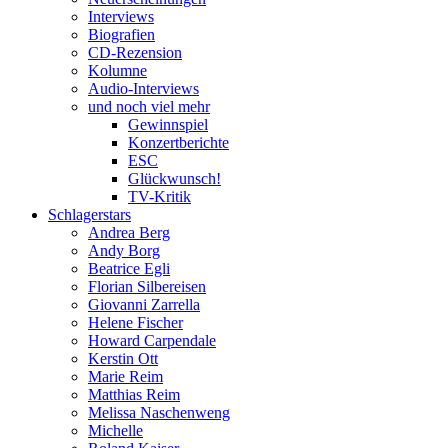
Interviews
Biografien
CD-Rezension
Kolumne
Audio-Interviews
und noch viel mehr
Gewinnspiel
Konzertberichte
ESC
Glückwunsch!
TV-Kritik
Schlagerstars
Andrea Berg
Andy Borg
Beatrice Egli
Florian Silbereisen
Giovanni Zarrella
Helene Fischer
Howard Carpendale
Kerstin Ott
Marie Reim
Matthias Reim
Melissa Naschenweng
Michelle