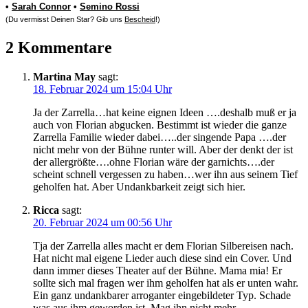
•
Sarah Connor
•
Semino Rossi
(Du vermisst Deinen Star? Gib uns
Bescheid
!)
2 Kommentare
Martina May
sagt:
18. Februar 2024 um 15:04 Uhr
Ja der Zarrella…hat keine eignen Ideen ….deshalb muß er ja
auch von Florian abgucken. Bestimmt ist wieder die ganze
Zarrella Familie wieder dabei…..der singende Papa ….der
nicht mehr von der Bühne runter will. Aber der denkt der ist
der allergrößte….ohne Florian wäre der garnichts….der
scheint schnell vergessen zu haben…wer ihn aus seinem Tief
geholfen hat. Aber Undankbarkeit zeigt sich hier.
Ricca
sagt:
20. Februar 2024 um 00:56 Uhr
Tja der Zarrella alles macht er dem Florian Silbereisen nach.
Hat nicht mal eigene Lieder auch diese sind ein Cover. Und
dann immer dieses Theater auf der Bühne. Mama mia! Er
sollte sich mal fragen wer ihm geholfen hat als er unten wahr.
Ein ganz undankbarer arroganter eingebildeter Typ. Schade
was aus ihm geworden ist. Mag ihn nicht mehr