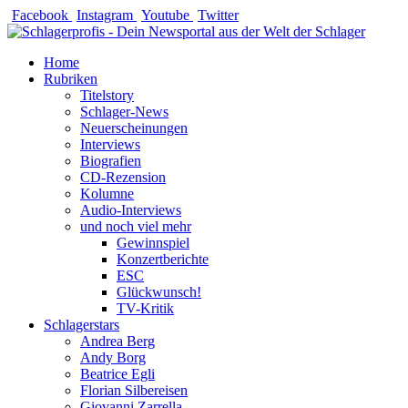
Zum
Facebook
Instagram
Youtube
Twitter
Inhalt
springen
Home
Rubriken
Titelstory
Schlager-News
Neuerscheinungen
Interviews
Biografien
CD-Rezension
Kolumne
Audio-Interviews
und noch viel mehr
Gewinnspiel
Konzertberichte
ESC
Glückwunsch!
TV-Kritik
Schlagerstars
Andrea Berg
Andy Borg
Beatrice Egli
Florian Silbereisen
Giovanni Zarrella