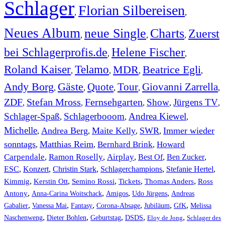
Schlager
Florian Silbereisen
,
,
Neues Album
neue Single
Charts
Zuerst
,
,
,
bei Schlagerprofis.de
Helene Fischer
,
,
Roland Kaiser
Telamo
MDR
Beatrice Egli
,
,
,
,
Andy Borg
Gäste
Quote
Tour
Giovanni Zarrella
,
,
,
,
,
ZDF
Stefan Mross
Fernsehgarten
Show
Jürgens TV
,
,
,
,
,
Schlager-Spaß
Schlagerbooom
Andrea Kiewel
,
,
,
Michelle
Andrea Berg
Maite Kelly
SWR
Immer wieder
,
,
,
,
sonntags
Matthias Reim
Bernhard Brink
Howard
,
,
,
Carpendale
Ramon Roselly
Airplay
Best Of
Ben Zucker
,
,
,
,
,
ESC
,
Konzert
,
Christin Stark
,
Schlagerchampions
,
Stefanie Hertel
,
Kimmig
,
Kerstin Ott
,
,
,
,
Semino Rossi
Tickets
Thomas Anders
Ross
,
,
,
,
Antony
Anna-Carina Woitschack
Amigos
Udo Jürgens
Andreas
,
,
,
,
,
,
Gabalier
Vanessa Mai
Fantasy
Corona-Absage
Jubiläum
GfK
Melissa
,
,
,
,
,
Naschenweng
Dieter Bohlen
Geburtstag
DSDS
Eloy de Jong
Schlager des