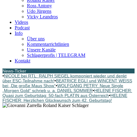
Roland Kaiser
Ross Antony
Udo Jürgens
Vicky Leandros
Videos
Podcast
Info
Über uns
Kommentarrichtlinien
Unsere Kanäle
Schlagerprofis | TELEGRAM
Kontakt
News-Ticker
•
NICOLE bei RTL: RALPH SIEGEL komponiert wieder und denkt
über ESC-Teilnahme nach!
•
BEATRICE EGLI und WINCENT WEISS
bei „Die große Maus Show“
•
WOLFGANG PETRY: Neue Single
„Morgen Gold“ schrieb u. a. DANIEL SOMMER
•
HELENE FISCHER:
Quasi zum Geburtstag: 50-fach PLATIN aus Österreich
•
HELENE
FISCHER: Herzlichen Glückwunsch zum 42. Geburtstag!