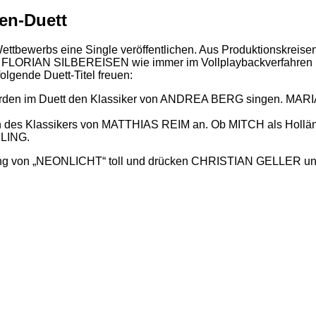
en-Duett
tbewerbs eine Single veröffentlichen. Aus Produktionskreisen 
ei FLORIAN SILBEREISEN wie immer im Vollplaybackverfahre
olgende Duett-Titel freuen:
den im Duett den Klassiker von ANDREA BERG singen. MARIA wür
es Klassikers von MATTHIAS REIM an. Ob MITCH als Holländer 
ELING.
dung von „NEONLICHT“ toll und drücken CHRISTIAN GELLER u