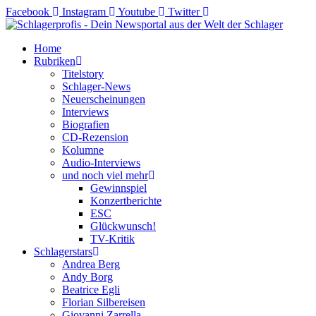
Zum
Facebook
Instagram
Youtube
Twitter
Inhalt
springen
Home
Rubriken
Titelstory
Schlager-News
Neuerscheinungen
Interviews
Biografien
CD-Rezension
Kolumne
Audio-Interviews
und noch viel mehr
Gewinnspiel
Konzertberichte
ESC
Glückwunsch!
TV-Kritik
Schlagerstars
Andrea Berg
Andy Borg
Beatrice Egli
Florian Silbereisen
Giovanni Zarrella