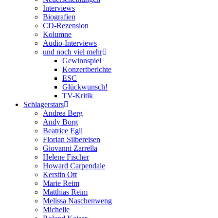
Interviews
Biografien
CD-Rezension
Kolumne
Audio-Interviews
und noch viel mehr
Gewinnspiel
Konzertberichte
ESC
Glückwunsch!
TV-Kritik
Schlagerstars
Andrea Berg
Andy Borg
Beatrice Egli
Florian Silbereisen
Giovanni Zarrella
Helene Fischer
Howard Carpendale
Kerstin Ott
Marie Reim
Matthias Reim
Melissa Naschenweng
Michelle