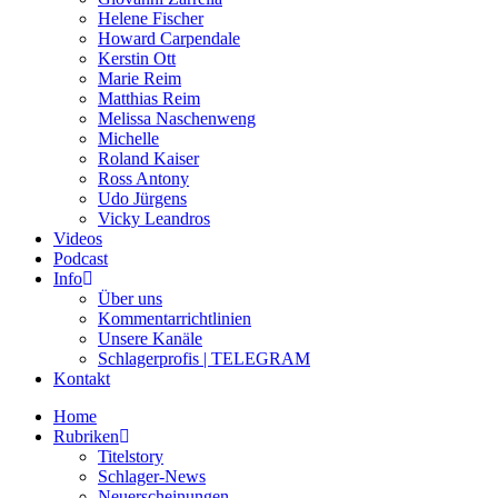
Helene Fischer
Howard Carpendale
Kerstin Ott
Marie Reim
Matthias Reim
Melissa Naschenweng
Michelle
Roland Kaiser
Ross Antony
Udo Jürgens
Vicky Leandros
Videos
Podcast
Info
Über uns
Kommentarrichtlinien
Unsere Kanäle
Schlagerprofis | TELEGRAM
Kontakt
Home
Rubriken
Titelstory
Schlager-News
Neuerscheinungen