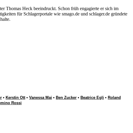
ter Thomas Heck beeindruckt. Schon früh engagierte er sich im
igkeiten für Schlagerportale wie smago.de und schlager.de gründete
halte.
r
•
Kerstin Ott
•
Vanessa Mai
•
Ben Zucker
•
Beatrice Egli
•
Roland
emino Rossi