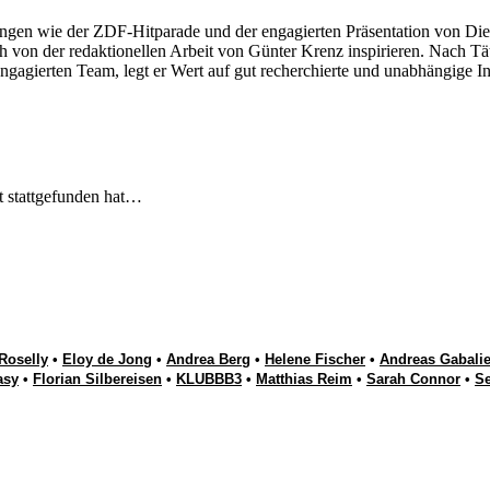
ngen wie der ZDF-Hitparade und der engagierten Präsentation von Die
 von der redaktionellen Arbeit von Günter Krenz inspirieren. Nach Tät
engagierten Team, legt er Wert auf gut recherchierte und unabhängige In
t stattgefunden hat…
Roselly
•
Eloy de Jong
•
Andrea Berg
•
Helene Fischer
•
Andreas Gabalie
asy
•
Florian Silbereisen
•
KLUBBB3
•
Matthias Reim
•
Sarah Connor
•
S