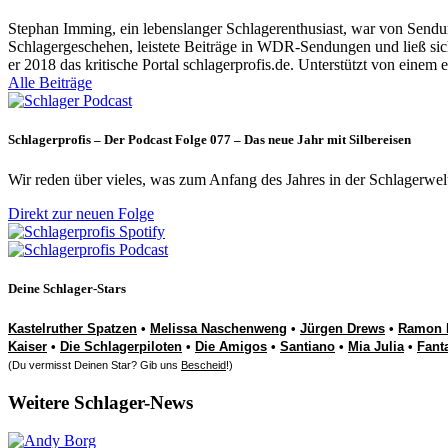
Stephan Imming, ein lebenslanger Schlagerenthusiast, war von Sendu
Schlagergeschehen, leistete Beiträge in WDR-Sendungen und ließ sich
er 2018 das kritische Portal schlagerprofis.de. Unterstützt von einem 
Alle Beiträge
Schlagerprofis – Der Podcast Folge 077 – Das neue Jahr mit Silbereisen
Wir reden über vieles, was zum Anfang des Jahres in der Schlagerwel
Direkt zur neuen Folge
Deine Schlager-Stars
Kastelruther Spatzen
•
Melissa Naschenweng
•
Jürgen Drews
•
Ramon 
Kaiser
•
Die Schlagerpiloten
•
Die Amigos
•
Santiano
•
Mia Julia
•
Fant
(Du vermisst Deinen Star? Gib uns
Bescheid
!)
Weitere Schlager-News