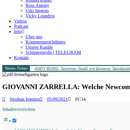
Roland Kaiser
Ross Antony
Udo Jürgens
Vicky Leandros
Videos
Podcast
Info
Über uns
Kommentarrichtlinien
Unsere Kanäle
Schlagerprofis | TELEGRAM
Kontakt
News-Ticker
ANDY BORG: Sommer-Spaß mit längerer Sendezeit –
GIOVANNI ZARRELLA: Welche Newcomer 
Stephan Imming
05/09/2021
01:34
Inhaltsverzeichnis