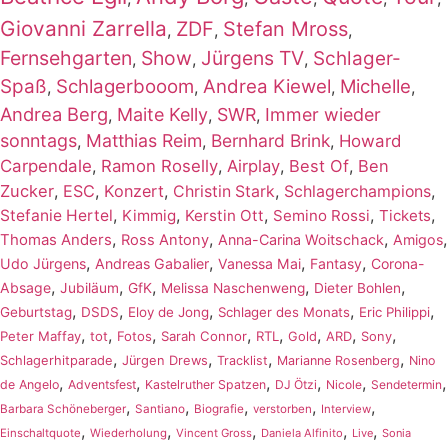
Giovanni Zarrella
ZDF
Stefan Mross
,
,
,
Fernsehgarten
Show
Jürgens TV
Schlager-
,
,
,
Spaß
Schlagerbooom
Andrea Kiewel
Michelle
,
,
,
,
Andrea Berg
Maite Kelly
SWR
Immer wieder
,
,
,
sonntags
Matthias Reim
Bernhard Brink
,
,
,
Howard
Carpendale
,
Ramon Roselly
,
Airplay
,
Best Of
,
Ben
Zucker
,
ESC
,
Konzert
,
,
,
Christin Stark
Schlagerchampions
,
,
,
,
,
Stefanie Hertel
Kimmig
Kerstin Ott
Semino Rossi
Tickets
,
,
,
,
Thomas Anders
Ross Antony
Anna-Carina Woitschack
Amigos
,
,
,
,
Udo Jürgens
Andreas Gabalier
Vanessa Mai
Fantasy
Corona-
,
,
,
,
,
Absage
Jubiläum
GfK
Melissa Naschenweng
Dieter Bohlen
,
,
,
,
,
Geburtstag
DSDS
Eloy de Jong
Schlager des Monats
Eric Philippi
,
,
,
,
,
,
,
,
Peter Maffay
tot
Fotos
Sarah Connor
RTL
Gold
ARD
Sony
,
,
,
,
Schlagerhitparade
Jürgen Drews
Tracklist
Marianne Rosenberg
Nino
,
,
,
,
,
,
de Angelo
Adventsfest
Kastelruther Spatzen
DJ Ötzi
Nicole
Sendetermin
,
,
,
,
,
Barbara Schöneberger
Santiano
Biografie
verstorben
Interview
,
,
,
,
,
Einschaltquote
Wiederholung
Vincent Gross
Daniela Alfinito
Live
Sonia