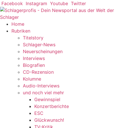
Zum
Facebook
Instagram
Youtube
Twitter
Inhalt
springen
Home
Rubriken
Titelstory
Schlager-News
Neuerscheinungen
Interviews
Biografien
CD-Rezension
Kolumne
Audio-Interviews
und noch viel mehr
Gewinnspiel
Konzertberichte
ESC
Glückwunsch!
TV-Kritik