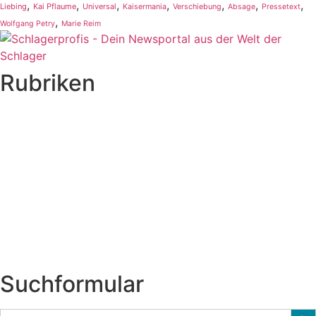
,
,
,
,
,
,
,
Liebing
Kai Pflaume
Universal
Kaisermania
Verschiebung
Absage
Pressetext
,
Wolfgang Petry
Marie Reim
Rubriken
Titelstory
SchlagerNews
Neuerscheinungen
Interviews
Biographien
CD-Rezension
Kolumne
Audio-Interviews
und mehr…
Suchformular
Sear
Search