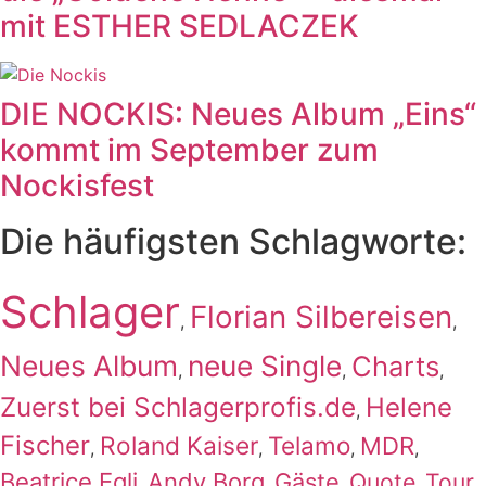
mit ESTHER SEDLACZEK
DIE NOCKIS: Neues Album „Eins“
kommt im September zum
Nockisfest
Die häufigsten Schlagworte:
Schlager
Florian Silbereisen
,
,
Neues Album
neue Single
Charts
,
,
,
Zuerst bei Schlagerprofis.de
Helene
,
Fischer
Roland Kaiser
Telamo
MDR
,
,
,
,
Beatrice Egli
Andy Borg
Gäste
Quote
Tour
,
,
,
,
,