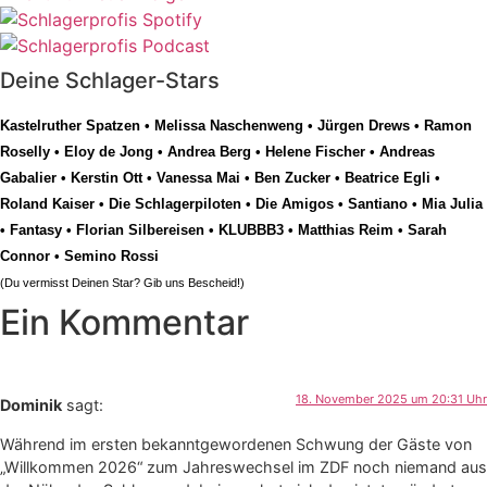
Deine Schlager-Stars
Kastelruther Spatzen
•
Melissa Naschenweng
•
Jürgen Drews
•
Ramon
Roselly
•
Eloy de Jong
•
Andrea Berg
•
Helene Fischer
•
Andreas
Gabalier
•
Kerstin Ott
•
Vanessa Mai
•
Ben Zucker
•
Beatrice Egli
•
Roland Kaiser
•
Die Schlagerpiloten
•
Die Amigos
•
Santiano
•
Mia Julia
•
Fantasy
•
Florian Silbereisen
•
KLUBBB3
•
Matthias Reim
•
Sarah
Connor
•
Semino Rossi
(Du vermisst Deinen Star? Gib uns
Bescheid
!)
Ein Kommentar
18. November 2025 um 20:31 Uhr
Dominik
sagt:
Während im ersten bekanntgewordenen Schwung der Gäste von
„Willkommen 2026“ zum Jahreswechsel im ZDF noch niemand aus