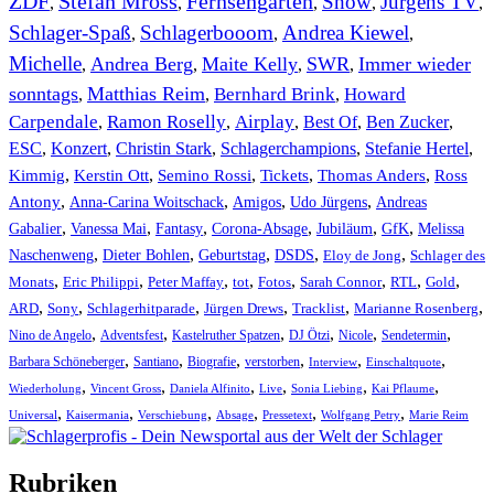
ZDF
Stefan Mross
Fernsehgarten
Show
Jürgens TV
,
,
,
,
,
Schlager-Spaß
Schlagerbooom
Andrea Kiewel
,
,
,
Michelle
Andrea Berg
Maite Kelly
SWR
Immer wieder
,
,
,
,
sonntags
Matthias Reim
Bernhard Brink
Howard
,
,
,
Carpendale
Ramon Roselly
Airplay
Best Of
Ben Zucker
,
,
,
,
,
ESC
,
Konzert
,
Christin Stark
,
Schlagerchampions
,
Stefanie Hertel
,
Kimmig
,
Kerstin Ott
,
,
,
,
Semino Rossi
Tickets
Thomas Anders
Ross
,
,
,
,
Antony
Anna-Carina Woitschack
Amigos
Udo Jürgens
Andreas
,
,
,
,
,
,
Gabalier
Vanessa Mai
Fantasy
Corona-Absage
Jubiläum
GfK
Melissa
,
,
,
,
,
Naschenweng
Dieter Bohlen
Geburtstag
DSDS
Eloy de Jong
Schlager des
,
,
,
,
,
,
,
,
Monats
Eric Philippi
Peter Maffay
tot
Fotos
Sarah Connor
RTL
Gold
,
,
,
,
,
,
ARD
Sony
Schlagerhitparade
Jürgen Drews
Tracklist
Marianne Rosenberg
,
,
,
,
,
,
Nino de Angelo
Adventsfest
Kastelruther Spatzen
DJ Ötzi
Nicole
Sendetermin
,
,
,
,
,
,
Barbara Schöneberger
Santiano
Biografie
verstorben
Interview
Einschaltquote
,
,
,
,
,
,
Wiederholung
Vincent Gross
Daniela Alfinito
Live
Sonia Liebing
Kai Pflaume
,
,
,
,
,
,
Universal
Kaisermania
Verschiebung
Absage
Pressetext
Wolfgang Petry
Marie Reim
Rubriken