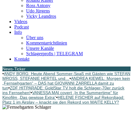
Roland Kaiser
Ross Antony
Udo Jürgens
Vicky Leandros
Videos
Podcast
Info
Über uns
Kommentarrichtlinien
Unsere Kanäle
Schlagerprofis | TELEGRAM
Kontakt
News-Ticker
•
ANDY BORG: Heute Abend Sommer-Spaß mit Gästen wie STEFAN
MROSS, STEFANIE HERTEL und…
•
ANDREA KIEWEL: Morgen kein
„Fernsehgarten“ – DAS hat GIOVANNI ZARRELLA damit zu
tun
•
ZDF HITPARADE: GoldStar TV holt die Schlager-70er zurück
ins Fernsehen!
•
VANESSA MAI covert „In the Summertime“ für
Kinofilm „Das gewisse Extra“
•
HELENE FISCHER auf Rekordjagd:
Platz 1 im Airplay – knackt sie den Rekord von MAITE KELLY?