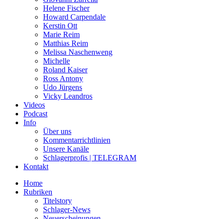
Helene Fischer
Howard Carpendale
Kerstin Ott
Marie Reim
Matthias Reim
Melissa Naschenweng
Michelle
Roland Kaiser
Ross Antony
Udo Jürgens
Vicky Leandros
Videos
Podcast
Info
Über uns
Kommentarrichtlinien
Unsere Kanäle
Schlagerprofis | TELEGRAM
Kontakt
Home
Rubriken
Titelstory
Schlager-News
Neuerscheinungen