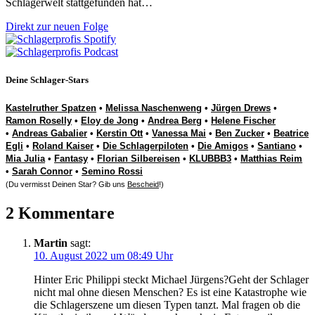
Schlagerwelt stattgefunden hat…
Direkt zur neuen Folge
Deine Schlager-Stars
Kastelruther Spatzen
•
Melissa Naschenweng
•
Jürgen Drews
•
Ramon Roselly
•
Eloy de Jong
•
Andrea Berg
•
Helene Fischer
•
Andreas Gabalier
•
Kerstin Ott
•
Vanessa Mai
•
Ben Zucker
•
Beatrice
Egli
•
Roland Kaiser
•
Die Schlagerpiloten
•
Die Amigos
•
Santiano
•
Mia Julia
•
Fantasy
•
Florian Silbereisen
•
KLUBBB3
•
Matthias Reim
•
Sarah Connor
•
Semino Rossi
(Du vermisst Deinen Star? Gib uns
Bescheid
!)
2 Kommentare
Martin
sagt:
10. August 2022 um 08:49 Uhr
Hinter Eric Philippi steckt Michael Jürgens?Geht der Schlager
nicht mal ohne diesen Menschen? Es ist eine Katastrophe wie
die Schlagerszene um diesen Typen tanzt. Mal fragen ob die