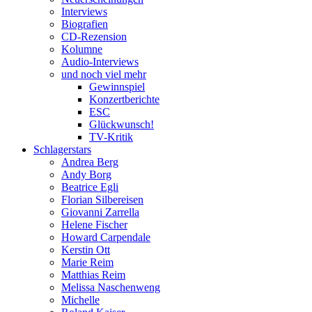
Interviews
Biografien
CD-Rezension
Kolumne
Audio-Interviews
und noch viel mehr
Gewinnspiel
Konzertberichte
ESC
Glückwunsch!
TV-Kritik
Schlagerstars
Andrea Berg
Andy Borg
Beatrice Egli
Florian Silbereisen
Giovanni Zarrella
Helene Fischer
Howard Carpendale
Kerstin Ott
Marie Reim
Matthias Reim
Melissa Naschenweng
Michelle