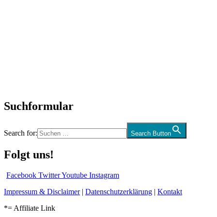
Titelstory
SchlagerNews
Neuerscheinungen
Interviews
Biographien
CD-Rezension
Kolumne
Audio-Interviews
und mehr…
Suchformular
Search for:
Search Button
Folgt uns!
Facebook
Twitter
Youtube
Instagram
Impressum & Disclaimer
|
Datenschutzerklärung
|
Kontakt
*= Affiliate Link