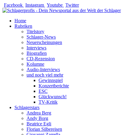
Zum
Facebook
Instagram
Youtube
Twitter
Inhalt
springen
Home
Rubriken
Titelstory
Schlager-News
Neuerscheinungen
Interviews
Biografien
CD-Rezension
Kolumne
Audio-Interviews
und noch viel mehr
Gewinnspiel
Konzertberichte
ESC
Glückwunsch!
TV-Kritik
Schlagerstars
Andrea Berg
Andy Borg
Beatrice Egli
Florian Silbereisen
Giovanni Zarrella