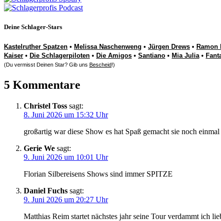
Deine Schlager-Stars
Kastelruther Spatzen
•
Melissa Naschenweng
•
Jürgen Drews
•
Ramon 
Kaiser
•
Die Schlagerpiloten
•
Die Amigos
•
Santiano
•
Mia Julia
•
Fant
(Du vermisst Deinen Star? Gib uns
Bescheid
!)
5 Kommentare
Christel Toss
sagt:
8. Juni 2026 um 15:32 Uhr
großartig war diese Show es hat Spaß gemacht sie noch einmal 
Gerie We
sagt:
9. Juni 2026 um 10:01 Uhr
Florian Silbereisens Shows sind immer SPITZE
Daniel Fuchs
sagt:
9. Juni 2026 um 20:27 Uhr
Matthias Reim startet nächstes jahr seine Tour verdammt ich li