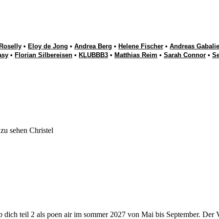
Roselly
•
Eloy de Jong
•
Andrea Berg
•
Helene Fischer
•
Andreas Gabalie
asy
•
Florian Silbereisen
•
KLUBBB3
•
Matthias Reim
•
Sarah Connor
•
S
zu sehen Christel
eb dich teil 2 als poen air im sommer 2027 von Mai bis September. Der