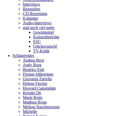
Interviews
Biografien
CD-Rezension
Kolumne
Audio-Interviews
und noch viel mehr
Gewinnspiel
Konzertberichte
ESC
Glückwunsch!
TV-Kritik
Schlagerstars
Andrea Berg
Andy Borg
Beatrice Egli
Florian Silbereisen
Giovanni Zarrella
Helene Fischer
Howard Carpendale
Kerstin Ott
Marie Reim
Matthias Reim
Melissa Naschenweng
Michelle