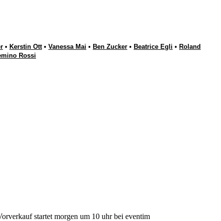
r
•
Kerstin Ott
•
Vanessa Mai
•
Ben Zucker
•
Beatrice Egli
•
Roland
emino Rossi
 Vorverkauf startet morgen um 10 uhr bei eventim