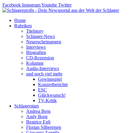
Zum
Facebook
Instagram
Youtube
Twitter
Inhalt
springen
Home
Rubriken
Titelstory
Schlager-News
Neuerscheinungen
Interviews
Biografien
CD-Rezension
Kolumne
Audio-Interviews
und noch viel mehr
Gewinnspiel
Konzertberichte
ESC
Glückwunsch!
TV-Kritik
Schlagerstars
Andrea Berg
Andy Borg
Beatrice Egli
Florian Silbereisen
Giovanni Zarrella