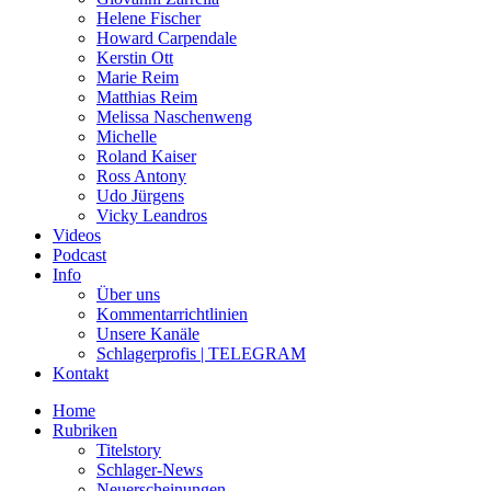
Helene Fischer
Howard Carpendale
Kerstin Ott
Marie Reim
Matthias Reim
Melissa Naschenweng
Michelle
Roland Kaiser
Ross Antony
Udo Jürgens
Vicky Leandros
Videos
Podcast
Info
Über uns
Kommentarrichtlinien
Unsere Kanäle
Schlagerprofis | TELEGRAM
Kontakt
Home
Rubriken
Titelstory
Schlager-News
Neuerscheinungen