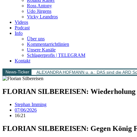
Roland Kaiser
Ross Antony
Udo Jürgens
Vicky Leandros
Videos
Podcast
Info
Über uns
Kommentarrichtlinien
Unsere Kanäle
Schlagerprofis | TELEGRAM
Kontakt
News-Ticker
ALEXANDRA HOFMANN u. a.: DAS sind die ARD Sch
FLORIAN SILBEREISEN: Wiederholung „S
Stephan Imming
07/06/2026
16:21
FLORIAN SILBEREISEN: Gegen König Fuß