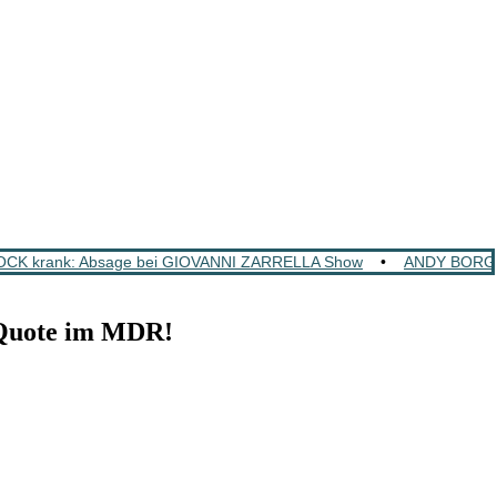
K krank: Absage bei GIOVANNI ZARRELLA Show
•
ANDY BORG: S
Quote im MDR!