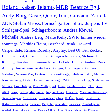
Roland Kaiser
Telamo
MDR
Beatrice Egli
,
,
,
,
Andy Borg
Gäste
Quote
Tour
Giovanni Zarrella
,
,
,
,
,
ZDF
Stefan Mross
Fernsehgarten
Show
Jürgens TV
,
,
,
,
,
Schlager-Spaß
Schlagerbooom
Andrea Kiewel
,
,
,
Michelle
Andrea Berg
Maite Kelly
SWR
Immer wieder
,
,
,
,
sonntags
Matthias Reim
Bernhard Brink
Howard
,
,
,
Carpendale
Ramon Roselly
Airplay
Best Of
Ben Zucker
,
,
,
,
,
ESC
,
Konzert
,
Christin Stark
,
Schlagerchampions
,
Stefanie Hertel
,
Kimmig
,
Kerstin Ott
,
,
,
,
Semino Rossi
Tickets
Thomas Anders
Ross
,
,
,
,
Antony
Anna-Carina Woitschack
Amigos
Udo Jürgens
Andreas
,
,
,
,
,
,
Gabalier
Vanessa Mai
Fantasy
Corona-Absage
Jubiläum
GfK
Melissa
,
,
,
,
,
Naschenweng
Dieter Bohlen
Geburtstag
DSDS
Eloy de Jong
Schlager des
,
,
,
,
,
,
,
,
Monats
Eric Philippi
Peter Maffay
tot
Fotos
Sarah Connor
RTL
Gold
,
,
,
,
,
,
ARD
Sony
Schlagerhitparade
Jürgen Drews
Tracklist
Marianne Rosenberg
,
,
,
,
,
,
Nino de Angelo
Adventsfest
Kastelruther Spatzen
DJ Ötzi
Nicole
Sendetermin
,
,
,
,
,
,
Barbara Schöneberger
Santiano
Biografie
verstorben
Interview
Einschaltquote
,
,
,
,
,
,
Wiederholung
Vincent Gross
Daniela Alfinito
Live
Sonia Liebing
Kai Pflaume