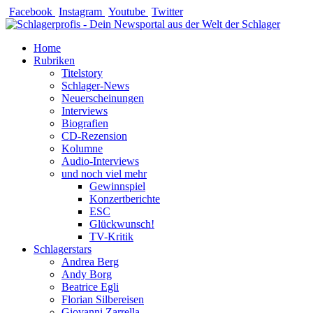
Zum
Facebook
Instagram
Youtube
Twitter
Inhalt
springen
Home
Rubriken
Titelstory
Schlager-News
Neuerscheinungen
Interviews
Biografien
CD-Rezension
Kolumne
Audio-Interviews
und noch viel mehr
Gewinnspiel
Konzertberichte
ESC
Glückwunsch!
TV-Kritik
Schlagerstars
Andrea Berg
Andy Borg
Beatrice Egli
Florian Silbereisen
Giovanni Zarrella