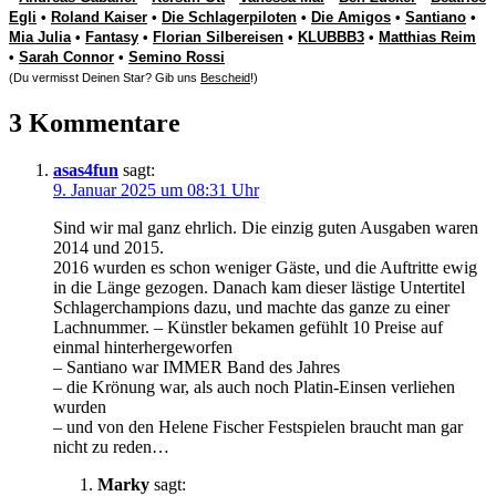
Egli
•
Roland Kaiser
•
Die Schlagerpiloten
•
Die Amigos
•
Santiano
•
Mia Julia
•
Fantasy
•
Florian Silbereisen
•
KLUBBB3
•
Matthias Reim
•
Sarah Connor
•
Semino Rossi
(Du vermisst Deinen Star? Gib uns
Bescheid
!)
3 Kommentare
asas4fun
sagt:
9. Januar 2025 um 08:31 Uhr
Sind wir mal ganz ehrlich. Die einzig guten Ausgaben waren
2014 und 2015.
2016 wurden es schon weniger Gäste, und die Auftritte ewig
in die Länge gezogen. Danach kam dieser lästige Untertitel
Schlagerchampions dazu, und machte das ganze zu einer
Lachnummer. – Künstler bekamen gefühlt 10 Preise auf
einmal hinterhergeworfen
– Santiano war IMMER Band des Jahres
– die Krönung war, als auch noch Platin-Einsen verliehen
wurden
– und von den Helene Fischer Festspielen braucht man gar
nicht zu reden…
Marky
sagt: