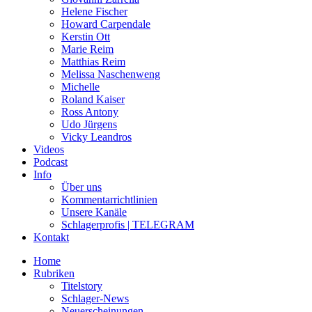
Helene Fischer
Howard Carpendale
Kerstin Ott
Marie Reim
Matthias Reim
Melissa Naschenweng
Michelle
Roland Kaiser
Ross Antony
Udo Jürgens
Vicky Leandros
Videos
Podcast
Info
Über uns
Kommentarrichtlinien
Unsere Kanäle
Schlagerprofis | TELEGRAM
Kontakt
Home
Rubriken
Titelstory
Schlager-News
Neuerscheinungen