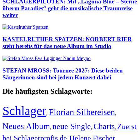
SCHLAGERPILOTEN: Mit „Laguna Blue – Sterne
überm Paradies“ geht die musikalische Traumreise
weiter
KASTELRUTHER SPATZEN: NORBERT RIER
steht bereits für das neue Album im Studio
STEFAN MROSS: Tournee 2027: Diese beiden
Sängerinnen sind bei jedem Konzert dabei
Die häufigsten Schlagworte:
Schlager
Florian Silbereisen
,
,
Neues Album
neue Single
Charts
Zuerst
,
,
,
bei Schlagerprofis.de
Helene Fischer
,
,