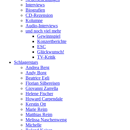
Interviews
Biografien
CD-Rezension
Kolumne
Audio-Interviews
und noch viel mehr
Gewinnspiel
Konzertberichte
ESC
Glückwunsch!
TV-Kritik
Schlagerstars
Andrea Berg
Andy Borg
Beatrice Egli
Florian Silbereisen
Giovanni Zarrella
Helene Fischer
Howard Carpendale
Kerstin Ott
Marie Reim
Matthias Reim
Melissa Naschenweng
Michelle