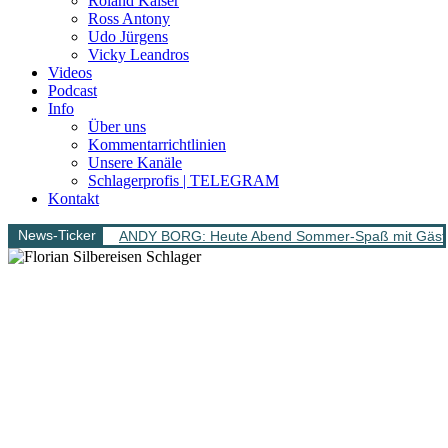
Roland Kaiser
Ross Antony
Udo Jürgens
Vicky Leandros
Videos
Podcast
Info
Über uns
Kommentarrichtlinien
Unsere Kanäle
Schlagerprofis | TELEGRAM
Kontakt
News-Ticker
ANDY BORG: Heute Abend Sommer-Spaß mit Gäs