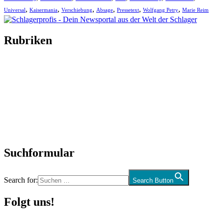
,
,
,
,
,
,
Universal
Kaisermania
Verschiebung
Absage
Pressetext
Wolfgang Petry
Marie Reim
Rubriken
Titelstory
SchlagerNews
Neuerscheinungen
Interviews
Biographien
CD-Rezension
Kolumne
Audio-Interviews
und mehr…
Suchformular
Search for:
Search Button
Folgt uns!