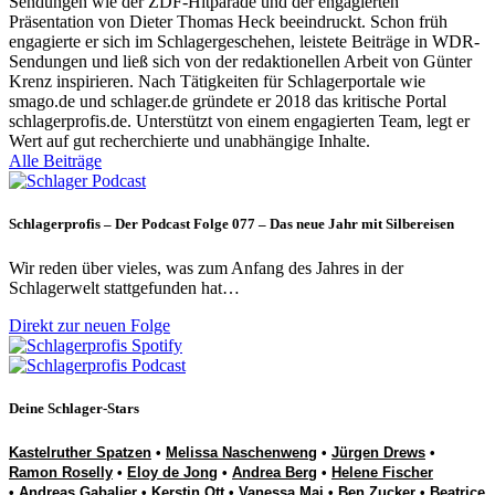
Sendungen wie der ZDF-Hitparade und der engagierten
Präsentation von Dieter Thomas Heck beeindruckt. Schon früh
engagierte er sich im Schlagergeschehen, leistete Beiträge in WDR-
Sendungen und ließ sich von der redaktionellen Arbeit von Günter
Krenz inspirieren. Nach Tätigkeiten für Schlagerportale wie
smago.de und schlager.de gründete er 2018 das kritische Portal
schlagerprofis.de. Unterstützt von einem engagierten Team, legt er
Wert auf gut recherchierte und unabhängige Inhalte.
Alle Beiträge
Schlagerprofis – Der Podcast Folge 077 – Das neue Jahr mit Silbereisen
Wir reden über vieles, was zum Anfang des Jahres in der
Schlagerwelt stattgefunden hat…
Direkt zur neuen Folge
Deine Schlager-Stars
Kastelruther Spatzen
•
Melissa Naschenweng
•
Jürgen Drews
•
Ramon Roselly
•
Eloy de Jong
•
Andrea Berg
•
Helene Fischer
•
Andreas Gabalier
•
Kerstin Ott
•
Vanessa Mai
•
Ben Zucker
•
Beatrice