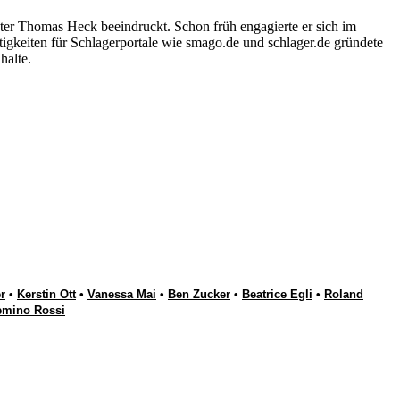
ter Thomas Heck beeindruckt. Schon früh engagierte er sich im
igkeiten für Schlagerportale wie smago.de und schlager.de gründete
halte.
r
•
Kerstin Ott
•
Vanessa Mai
•
Ben Zucker
•
Beatrice Egli
•
Roland
emino Rossi