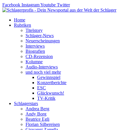
Zum
Facebook
Instagram
Youtube
Twitter
Inhalt
springen
Home
Rubriken
Titelstory
Schlager-News
Neuerscheinungen
Interviews
Biografien
CD-Rezension
Kolumne
Audio-Interviews
und noch viel mehr
Gewinnspiel
Konzertberichte
ESC
Glückwunsch!
TV-Kritik
Schlagerstars
Andrea Berg
Andy Borg
Beatrice Egli
Florian Silbereisen
Giovanni Zarrella