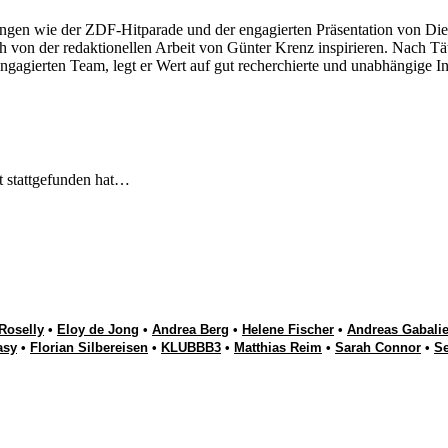
ngen wie der ZDF-Hitparade und der engagierten Präsentation von Die
 von der redaktionellen Arbeit von Günter Krenz inspirieren. Nach Tät
engagierten Team, legt er Wert auf gut recherchierte und unabhängige In
t stattgefunden hat…
Roselly
•
Eloy de Jong
•
Andrea Berg
•
Helene Fischer
•
Andreas Gabalie
asy
•
Florian Silbereisen
•
KLUBBB3
•
Matthias Reim
•
Sarah Connor
•
S