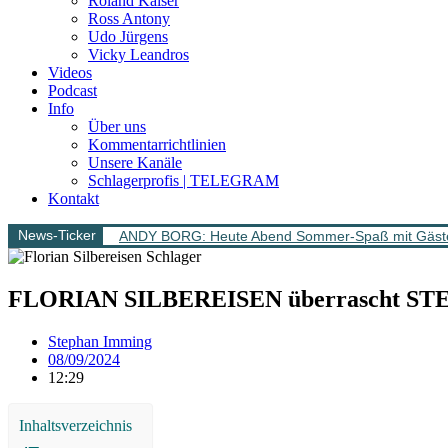
Roland Kaiser
Ross Antony
Udo Jürgens
Vicky Leandros
Videos
Podcast
Info
Über uns
Kommentarrichtlinien
Unsere Kanäle
Schlagerprofis | TELEGRAM
Kontakt
News-Ticker
ANDY BORG: Heute Abend Sommer-Spaß mit Gäs
FLORIAN SILBEREISEN überrascht STEF
Stephan Imming
08/09/2024
12:29
Inhaltsverzeichnis