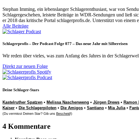
Stephan Imming, ein lebenslanger Schlagerenthusiast, war von Sendu
Schlagergeschehen, leistete Beiträge in WDR-Sendungen und ließ sich
er 2018 das kritische Portal schlagerprofis.de. Unterstützt von einem 
Alle Beiträge
Schlagerprofis – Der Podcast Folge 077 – Das neue Jahr mit Silbereisen
Wir reden über vieles, was zum Anfang des Jahres in der Schlagerwel
Direkt zur neuen Folge
Deine Schlager-Stars
Kastelruther Spatzen
•
Melissa Naschenweng
•
Jürgen Drews
•
Ramon 
Kaiser
•
Die Schlagerpiloten
•
Die Amigos
•
Santiano
•
Mia Julia
•
Fant
(Du vermisst Deinen Star? Gib uns
Bescheid
!)
4 Kommentare