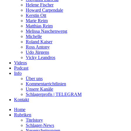
Helene Fischer
Howard Carpendale
Kerstin Ott
Marie Reim
Matthias Reim
Melissa Naschenweng
Michelle
Roland Kaiser
Ross Antony
Udo Jürgens
Vicky Leandros
Videos
Podcast
Info
Über uns
Kommentarrichtlinien
Unsere Kanäle
Schlagerprofis | TELEGRAM
Kontakt
Home
Rubriken
Titelstory
Schlager-News
Neuerscheinungen