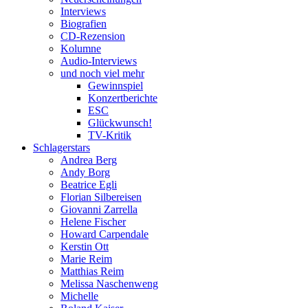
Interviews
Biografien
CD-Rezension
Kolumne
Audio-Interviews
und noch viel mehr
Gewinnspiel
Konzertberichte
ESC
Glückwunsch!
TV-Kritik
Schlagerstars
Andrea Berg
Andy Borg
Beatrice Egli
Florian Silbereisen
Giovanni Zarrella
Helene Fischer
Howard Carpendale
Kerstin Ott
Marie Reim
Matthias Reim
Melissa Naschenweng
Michelle