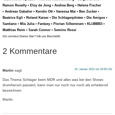
Ramon Roselly
•
Eloy de Jong
•
Andrea Berg
•
Helene Fischer
•
Andreas Gabalier
•
Kerstin Ott
•
Vanessa Mai
•
Ben Zucker
•
Beatrice Egli
•
Roland Kaiser
•
Die Schlagerpiloten
•
Die Amigos
•
Santiano
•
Mia Julia
•
Fantasy
•
Florian Silbereisen
•
KLUBBB3
•
Matthias Reim
•
Sarah Connor
•
Semino Rossi
(Du vermisst Deinen Star? Gib uns
Bescheid
!)
2 Kommentare
10. Januar 2022 um 19:50 Uhr
Martin
sagt:
Das Thema Schlager beim MDR und alles was bei den Shows
drumherum passiert, kann man nur noch nur noch als erheiternd
bezeichnen.
Martin