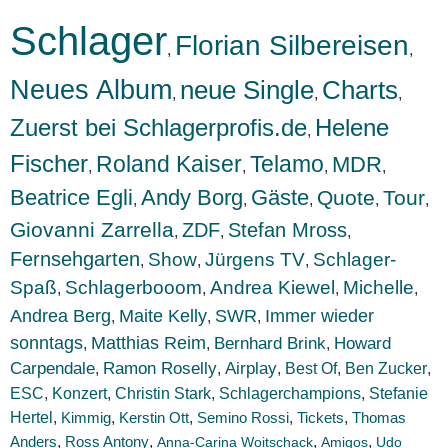
Schlager
Florian Silbereisen
,
,
Neues Album
neue Single
Charts
,
,
,
Zuerst bei Schlagerprofis.de
Helene
,
Fischer
Roland Kaiser
Telamo
MDR
,
,
,
,
Beatrice Egli
Andy Borg
Gäste
Quote
Tour
,
,
,
,
,
Giovanni Zarrella
ZDF
Stefan Mross
,
,
,
Fernsehgarten
Show
Jürgens TV
Schlager-
,
,
,
Spaß
Schlagerbooom
Andrea Kiewel
Michelle
,
,
,
,
Andrea Berg
Maite Kelly
SWR
Immer wieder
,
,
,
sonntags
Matthias Reim
Bernhard Brink
Howard
,
,
,
Carpendale
Ramon Roselly
Airplay
Best Of
Ben Zucker
,
,
,
,
,
ESC
Konzert
,
,
Christin Stark
,
Schlagerchampions
,
Stefanie
Hertel
,
Kimmig
,
Kerstin Ott
,
Semino Rossi
,
Tickets
,
Thomas
Anders
,
,
,
,
Ross Antony
Anna-Carina Woitschack
Amigos
Udo