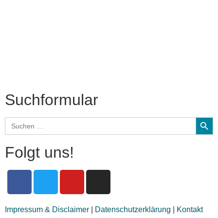
Interviews
Biographien
CD-Rezension
Kolumne
Audio-Interviews
und mehr…
Suchformular
Search
Search
for:
Folgt uns!
Impressum & Disclaimer
|
Datenschutzerklärung
|
Kontakt