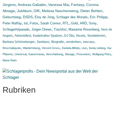
,
,
,
,
Jürgens
Andreas Gabalier
Vanessa Mai
Fantasy
Corona-
,
,
,
,
,
Absage
Jubiläum
GfK
Melissa Naschenweng
Dieter Bohlen
,
,
,
,
,
Geburtstag
DSDS
Eloy de Jong
Schlager des Monats
Eric Philippi
,
,
,
,
,
,
,
,
Peter Maffay
tot
Fotos
Sarah Connor
RTL
Gold
ARD
Sony
,
,
,
,
Schlagerhitparade
Jürgen Drews
Tracklist
Marianne Rosenberg
Nino de
,
,
,
,
,
,
Angelo
Adventsfest
Kastelruther Spatzen
DJ Ötzi
Nicole
Sendetermin
,
,
,
,
,
Barbara Schöneberger
Santiano
Biografie
verstorben
Interview
,
,
,
,
,
,
Einschaltquote
Wiederholung
Vincent Gross
Daniela Alfinito
Live
Sonia Liebing
Kai
,
,
,
,
,
,
,
Pflaume
Universal
Kaisermania
Verschiebung
Absage
Pressetext
Wolfgang Petry
Marie Reim
Rubriken
Titelstory
SchlagerNews
Neuerscheinungen