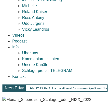
Michelle
Roland Kaiser
Ross Antony
Udo Jürgens
Vicky Leandros
Videos
Podcast
Info
Über uns
Kommentarrichtlinien
Unsere Kanäle
Schlagerprofis | TELEGRAM
Kontakt
News-Ticker
ANDY BORG: Heute Abend Sommer-Spaß mit Gä