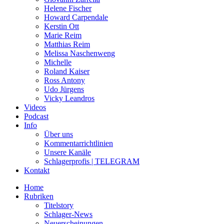
Helene Fischer
Howard Carpendale
Kerstin Ott
Marie Reim
Matthias Reim
Melissa Naschenweng
Michelle
Roland Kaiser
Ross Antony
Udo Jürgens
Vicky Leandros
Videos
Podcast
Info
Über uns
Kommentarrichtlinien
Unsere Kanäle
Schlagerprofis | TELEGRAM
Kontakt
Home
Rubriken
Titelstory
Schlager-News
Neuerscheinungen