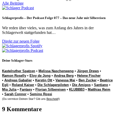
Alle Beiträge
Schlagerprofis – Der Podcast Folge 077 – Das neue Jahr mit Silbereisen
Wir reden über vieles, was zum Anfang des Jahres in der
Schlagerwelt stattgefunden hat…
Direkt zur neuen Folge
Deine Schlager-Stars
Kastelruther Spatzen
•
Melissa Naschenweng
•
Jürgen Drews
•
Ramon Roselly
•
Eloy de Jong
•
Andrea Berg
•
Helene Fischer
•
Andreas Gabalier
•
Kerstin Ott
•
Vanessa Mai
•
Ben Zucker
•
Beatrice
Egli
•
Roland Kaiser
•
Die Schlagerpiloten
•
Die Amigos
•
Santiano
•
Mia Julia
•
Fantasy
•
Florian Silbereisen
•
KLUBBB3
•
Matthias Reim
•
Sarah Connor
•
Semino Rossi
(Du vermisst Deinen Star? Gib uns
Bescheid
!)
9 Kommentare