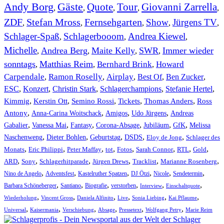
Andy Borg
Gäste
Quote
Tour
Giovanni Zarrella
,
,
,
,
,
ZDF
Stefan Mross
Fernsehgarten
Show
Jürgens TV
,
,
,
,
,
Schlager-Spaß
Schlagerbooom
Andrea Kiewel
,
,
,
Michelle
Andrea Berg
Maite Kelly
SWR
Immer wieder
,
,
,
,
sonntags
Matthias Reim
Bernhard Brink
Howard
,
,
,
Carpendale
Ramon Roselly
Airplay
Best Of
Ben Zucker
,
,
,
,
,
ESC
,
Konzert
,
Christin Stark
,
Schlagerchampions
,
Stefanie Hertel
,
Kimmig
,
Kerstin Ott
,
,
,
,
Semino Rossi
Tickets
Thomas Anders
Ross
,
,
,
,
Antony
Anna-Carina Woitschack
Amigos
Udo Jürgens
Andreas
,
,
,
,
,
,
Gabalier
Vanessa Mai
Fantasy
Corona-Absage
Jubiläum
GfK
Melissa
,
,
,
,
,
Naschenweng
Dieter Bohlen
Geburtstag
DSDS
Eloy de Jong
Schlager des
,
,
,
,
,
,
,
,
Monats
Eric Philippi
Peter Maffay
tot
Fotos
Sarah Connor
RTL
Gold
,
,
,
,
,
,
ARD
Sony
Schlagerhitparade
Jürgen Drews
Tracklist
Marianne Rosenberg
,
,
,
,
,
,
Nino de Angelo
Adventsfest
Kastelruther Spatzen
DJ Ötzi
Nicole
Sendetermin
,
,
,
,
,
,
Barbara Schöneberger
Santiano
Biografie
verstorben
Interview
Einschaltquote
,
,
,
,
,
,
Wiederholung
Vincent Gross
Daniela Alfinito
Live
Sonia Liebing
Kai Pflaume
,
,
,
,
,
,
Universal
Kaisermania
Verschiebung
Absage
Pressetext
Wolfgang Petry
Marie Reim