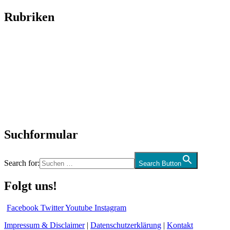
Rubriken
Titelstory
SchlagerNews
Neuerscheinungen
Interviews
Biographien
CD-Rezension
Kolumne
Audio-Interviews
und mehr…
Suchformular
Search for:
Search Button
Folgt uns!
Facebook
Twitter
Youtube
Instagram
Impressum & Disclaimer
|
Datenschutzerklärung
|
Kontakt