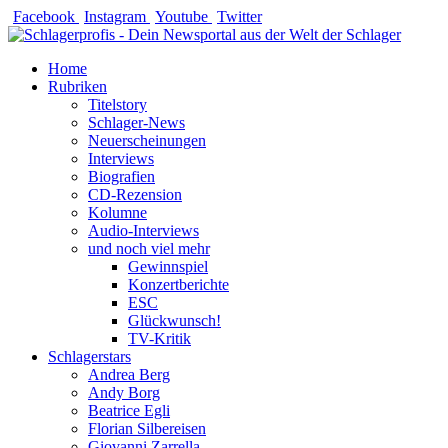
Zum
Facebook
Instagram
Youtube
Twitter
Inhalt
springen
Home
Rubriken
Titelstory
Schlager-News
Neuerscheinungen
Interviews
Biografien
CD-Rezension
Kolumne
Audio-Interviews
und noch viel mehr
Gewinnspiel
Konzertberichte
ESC
Glückwunsch!
TV-Kritik
Schlagerstars
Andrea Berg
Andy Borg
Beatrice Egli
Florian Silbereisen
Giovanni Zarrella