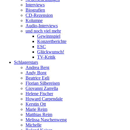
Interviews
Biografien
CD-Rezension
Kolumne
Audio-Interviews
und noch viel mehr
Gewinnspiel
Konzertberichte
ESC
Glückwunsch!
TV-Kritik
Schlagerstars
Andrea Berg
Andy Borg
Beatrice Egli
Florian Silbereisen
Giovanni Zarrella
Helene Fischer
Howard Carpendale
Kerstin Ott
Marie Reim
Matthias Reim
Melissa Naschenweng
Michelle