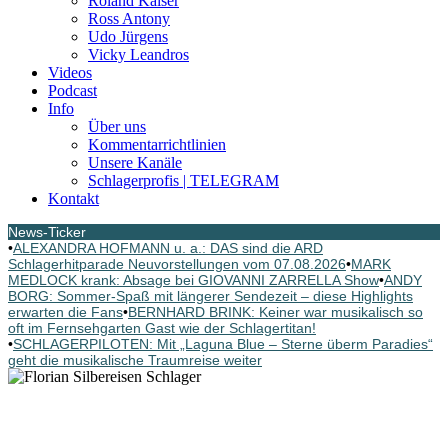
Roland Kaiser
Ross Antony
Udo Jürgens
Vicky Leandros
Videos
Podcast
Info
Über uns
Kommentarrichtlinien
Unsere Kanäle
Schlagerprofis | TELEGRAM
Kontakt
News-Ticker
•
ALEXANDRA HOFMANN u. a.: DAS sind die ARD
Schlagerhitparade Neuvorstellungen vom 07.08.2026
•
MARK
MEDLOCK krank: Absage bei GIOVANNI ZARRELLA Show
•
ANDY
BORG: Sommer-Spaß mit längerer Sendezeit – diese Highlights
erwarten die Fans
•
BERNHARD BRINK: Keiner war musikalisch so
oft im Fernsehgarten Gast wie der Schlagertitan!
•
SCHLAGERPILOTEN: Mit „Laguna Blue – Sterne überm Paradies“
geht die musikalische Traumreise weiter