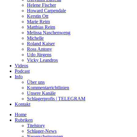
Helene Fischer
Howard Carpendale
Kerstin Ott
Marie Reim
Matthias Reim
Melissa Naschenweng
Michelle
Roland Kaiser
Ross Antony
Udo Jürgens
Vicky Leandros
Videos
Podcast
Info
Über uns
Kommentarrichtlinien
Unsere Kanäle
Schlagerprofis | TELEGRAM
Kontakt
Home
Rubriken
Titelstory
Schlager-News
Neuerscheinungen