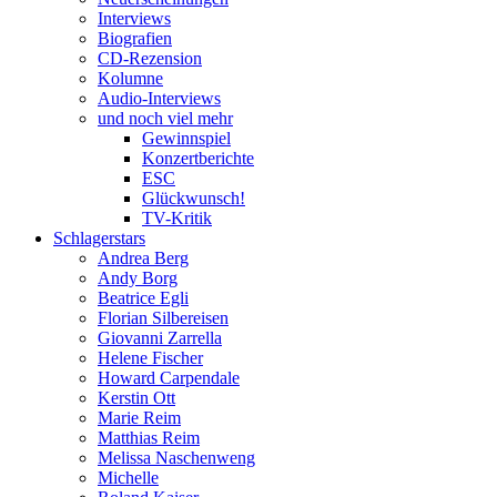
Interviews
Biografien
CD-Rezension
Kolumne
Audio-Interviews
und noch viel mehr
Gewinnspiel
Konzertberichte
ESC
Glückwunsch!
TV-Kritik
Schlagerstars
Andrea Berg
Andy Borg
Beatrice Egli
Florian Silbereisen
Giovanni Zarrella
Helene Fischer
Howard Carpendale
Kerstin Ott
Marie Reim
Matthias Reim
Melissa Naschenweng
Michelle