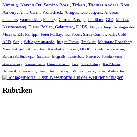
Kimmig
,
Kerstin Ott
,
,
,
,
Semino Rossi
Tickets
Thomas Anders
Ross
,
,
,
,
Antony
Anna-Carina Woitschack
Amigos
Udo Jürgens
Andreas
,
,
,
,
,
,
Gabalier
Vanessa Mai
Fantasy
Corona-Absage
Jubiläum
GfK
Melissa
,
,
,
,
,
Naschenweng
Dieter Bohlen
Geburtstag
DSDS
Eloy de Jong
Schlager des
,
,
,
,
,
,
,
,
Monats
Eric Philippi
Peter Maffay
tot
Fotos
Sarah Connor
RTL
Gold
,
,
,
,
,
,
ARD
Sony
Schlagerhitparade
Jürgen Drews
Tracklist
Marianne Rosenberg
,
,
,
,
,
,
Nino de Angelo
Adventsfest
Kastelruther Spatzen
DJ Ötzi
Nicole
Sendetermin
,
,
,
,
,
,
Barbara Schöneberger
Santiano
Biografie
verstorben
Interview
Einschaltquote
,
,
,
,
,
,
Wiederholung
Vincent Gross
Daniela Alfinito
Live
Sonia Liebing
Kai Pflaume
,
,
,
,
,
,
Universal
Kaisermania
Verschiebung
Absage
Wolfgang Petry
Duett
Marie Reim
Rubriken
Titelstory
SchlagerNews
Neuerscheinungen
Interviews
Biographien
CD-Rezension
Kolumne