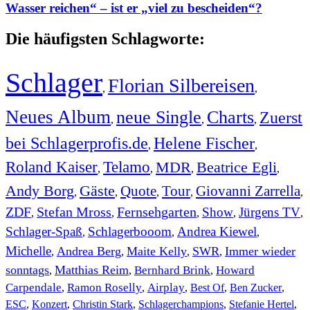
Wasser reichen“ – ist er „viel zu bescheiden“?
Die häufigsten Schlagworte:
Schlager
Florian Silbereisen
,
,
Neues Album
neue Single
Charts
Zuerst
,
,
,
bei Schlagerprofis.de
Helene Fischer
,
,
Roland Kaiser
Telamo
MDR
Beatrice Egli
,
,
,
,
Andy Borg
Gäste
Quote
Tour
Giovanni Zarrella
,
,
,
,
,
ZDF
Stefan Mross
Fernsehgarten
Show
Jürgens TV
,
,
,
,
,
Schlager-Spaß
Schlagerbooom
Andrea Kiewel
,
,
,
Michelle
Andrea Berg
Maite Kelly
SWR
Immer wieder
,
,
,
,
sonntags
Matthias Reim
Bernhard Brink
Howard
,
,
,
Carpendale
Ramon Roselly
Airplay
Best Of
Ben Zucker
,
,
,
,
,
ESC
,
Konzert
,
Christin Stark
,
Schlagerchampions
,
Stefanie Hertel
,