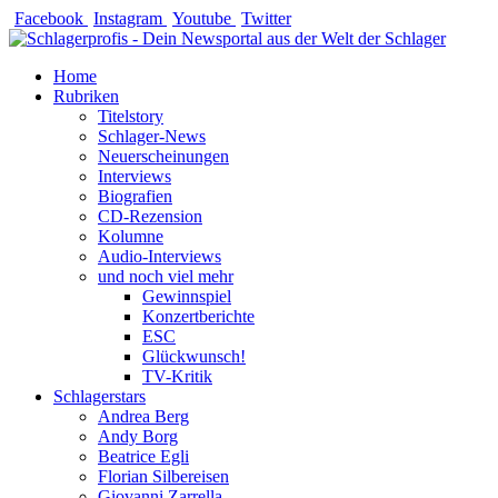
Zum
Facebook
Instagram
Youtube
Twitter
Inhalt
springen
Home
Rubriken
Titelstory
Schlager-News
Neuerscheinungen
Interviews
Biografien
CD-Rezension
Kolumne
Audio-Interviews
und noch viel mehr
Gewinnspiel
Konzertberichte
ESC
Glückwunsch!
TV-Kritik
Schlagerstars
Andrea Berg
Andy Borg
Beatrice Egli
Florian Silbereisen
Giovanni Zarrella