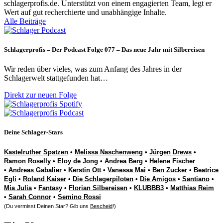
schlagerprofis.de. Unterstützt von einem engagierten Team, legt er
Wert auf gut recherchierte und unabhängige Inhalte.
Alle Beiträge
Schlagerprofis – Der Podcast Folge 077 – Das neue Jahr mit Silbereisen
Wir reden über vieles, was zum Anfang des Jahres in der
Schlagerwelt stattgefunden hat…
Direkt zur neuen Folge
Deine Schlager-Stars
Kastelruther Spatzen
•
Melissa Naschenweng
•
Jürgen Drews
•
Ramon Roselly
•
Eloy de Jong
•
Andrea Berg
•
Helene Fischer
•
Andreas Gabalier
•
Kerstin Ott
•
Vanessa Mai
•
Ben Zucker
•
Beatrice
Egli
•
Roland Kaiser
•
Die Schlagerpiloten
•
Die Amigos
•
Santiano
•
Mia Julia
•
Fantasy
•
Florian Silbereisen
•
KLUBBB3
•
Matthias Reim
•
Sarah Connor
•
Semino Rossi
(Du vermisst Deinen Star? Gib uns
Bescheid
!)