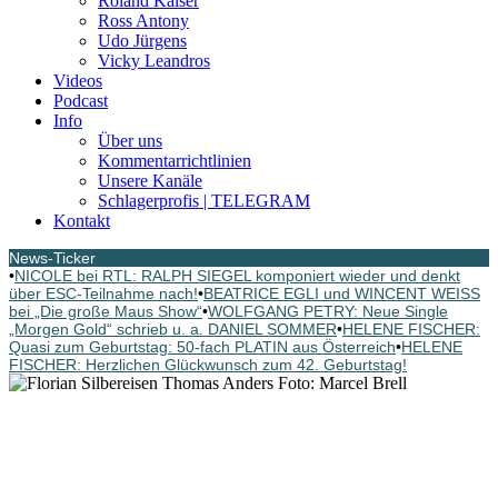
Roland Kaiser
Ross Antony
Udo Jürgens
Vicky Leandros
Videos
Podcast
Info
Über uns
Kommentarrichtlinien
Unsere Kanäle
Schlagerprofis | TELEGRAM
Kontakt
News-Ticker
•
NICOLE bei RTL: RALPH SIEGEL komponiert wieder und denkt
über ESC-Teilnahme nach!
•
BEATRICE EGLI und WINCENT WEISS
bei „Die große Maus Show“
•
WOLFGANG PETRY: Neue Single
„Morgen Gold“ schrieb u. a. DANIEL SOMMER
•
HELENE FISCHER:
Quasi zum Geburtstag: 50-fach PLATIN aus Österreich
•
HELENE
FISCHER: Herzlichen Glückwunsch zum 42. Geburtstag!