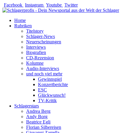
Zum
Facebook
Instagram
Youtube
Twitter
Inhalt
springen
Home
Rubriken
Titelstory
Schlager-News
Neuerscheinungen
Interviews
Biografien
CD-Rezension
Kolumne
Audio-Interviews
und noch viel mehr
Gewinnspiel
Konzertberichte
ESC
Glückwunsch!
TV-Kritik
Schlagerstars
Andrea Berg
Andy Borg
Beatrice Egli
Florian Silbereisen
Giovanni Zarrella