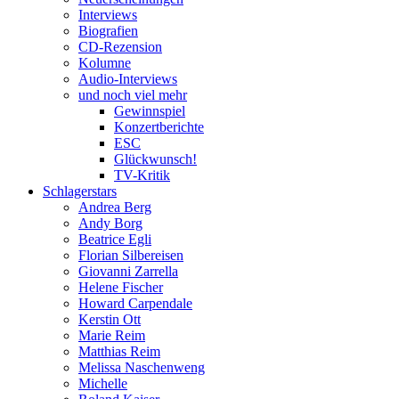
Interviews
Biografien
CD-Rezension
Kolumne
Audio-Interviews
und noch viel mehr
Gewinnspiel
Konzertberichte
ESC
Glückwunsch!
TV-Kritik
Schlagerstars
Andrea Berg
Andy Borg
Beatrice Egli
Florian Silbereisen
Giovanni Zarrella
Helene Fischer
Howard Carpendale
Kerstin Ott
Marie Reim
Matthias Reim
Melissa Naschenweng
Michelle