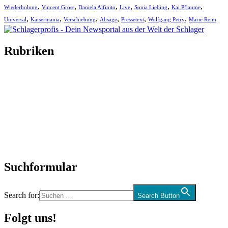
,
,
,
,
,
,
Wiederholung
Vincent Gross
Daniela Alfinito
Live
Sonia Liebing
Kai Pflaume
,
,
,
,
,
,
Universal
Kaisermania
Verschiebung
Absage
Pressetext
Wolfgang Petry
Marie Reim
Rubriken
Titelstory
SchlagerNews
Neuerscheinungen
Interviews
Biographien
CD-Rezension
Kolumne
Audio-Interviews
und mehr…
Suchformular
Search for:
Search Button
Folgt uns!