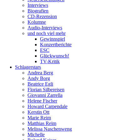
Interviews
Biografien
CD-Rezension
Kolumne
Audio-Interviews
und noch viel mehr
Gewinnspiel
Konzertberichte
ESC
Glückwunsch!
TV-Kritik
Schlagerstars
Andrea Berg
Andy Borg
Beatrice Egli
Florian Silbereisen
Giovanni Zarrella
Helene Fischer
Howard Carpendale
Kerstin Ott
Marie Reim
Matthias Reim
Melissa Naschenweng
Michelle