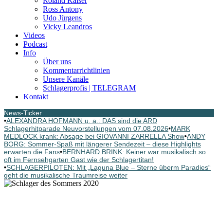
Roland Kaiser
Ross Antony
Udo Jürgens
Vicky Leandros
Videos
Podcast
Info
Über uns
Kommentarrichtlinien
Unsere Kanäle
Schlagerprofis | TELEGRAM
Kontakt
News-Ticker
•
ALEXANDRA HOFMANN u. a.: DAS sind die ARD
Schlagerhitparade Neuvorstellungen vom 07.08.2026
•
MARK
MEDLOCK krank: Absage bei GIOVANNI ZARRELLA Show
•
ANDY
BORG: Sommer-Spaß mit längerer Sendezeit – diese Highlights
erwarten die Fans
•
BERNHARD BRINK: Keiner war musikalisch so
oft im Fernsehgarten Gast wie der Schlagertitan!
•
SCHLAGERPILOTEN: Mit „Laguna Blue – Sterne überm Paradies“
geht die musikalische Traumreise weiter