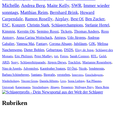
Michelle
Andrea Berg
Maite Kelly
SWR
Immer wieder
,
,
,
,
sonntags
Matthias Reim
Bernhard Brink
Howard
,
,
,
Carpendale
Ramon Roselly
Airplay
Best Of
Ben Zucker
,
,
,
,
,
ESC
,
Konzert
,
Christin Stark
,
Schlagerchampions
,
Stefanie Hertel
,
Kimmig
,
Kerstin Ott
,
,
,
,
Semino Rossi
Tickets
Thomas Anders
Ross
,
,
,
,
Antony
Anna-Carina Woitschack
Amigos
Udo Jürgens
Andreas
,
,
,
,
,
,
Gabalier
Vanessa Mai
Fantasy
Corona-Absage
Jubiläum
GfK
Melissa
,
,
,
,
,
Naschenweng
Dieter Bohlen
Geburtstag
DSDS
Eloy de Jong
Schlager des
,
,
,
,
,
,
,
,
Monats
Eric Philippi
Peter Maffay
tot
Fotos
Sarah Connor
RTL
Gold
,
,
,
,
,
,
ARD
Sony
Schlagerhitparade
Jürgen Drews
Tracklist
Marianne Rosenberg
,
,
,
,
,
,
Nino de Angelo
Adventsfest
Kastelruther Spatzen
DJ Ötzi
Nicole
Sendetermin
,
,
,
,
,
,
Barbara Schöneberger
Santiano
Biografie
verstorben
Interview
Einschaltquote
,
,
,
,
,
,
Wiederholung
Vincent Gross
Daniela Alfinito
Live
Sonia Liebing
Kai Pflaume
,
,
,
,
,
,
Universal
Kaisermania
Verschiebung
Absage
Pressetext
Wolfgang Petry
Marie Reim
Rubriken
Titelstory