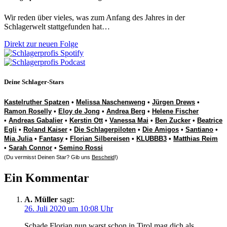
Wir reden über vieles, was zum Anfang des Jahres in der
Schlagerwelt stattgefunden hat…
Direkt zur neuen Folge
Deine Schlager-Stars
Kastelruther Spatzen
•
Melissa Naschenweng
•
Jürgen Drews
•
Ramon Roselly
•
Eloy de Jong
•
Andrea Berg
•
Helene Fischer
•
Andreas Gabalier
•
Kerstin Ott
•
Vanessa Mai
•
Ben Zucker
•
Beatrice
Egli
•
Roland Kaiser
•
Die Schlagerpiloten
•
Die Amigos
•
Santiano
•
Mia Julia
•
Fantasy
•
Florian Silbereisen
•
KLUBBB3
•
Matthias Reim
•
Sarah Connor
•
Semino Rossi
(Du vermisst Deinen Star? Gib uns
Bescheid
!)
Ein Kommentar
A. Müller
sagt:
26. Juli 2020 um 10:08 Uhr
Schade Florian nun warst schon in Tirol mag dich als