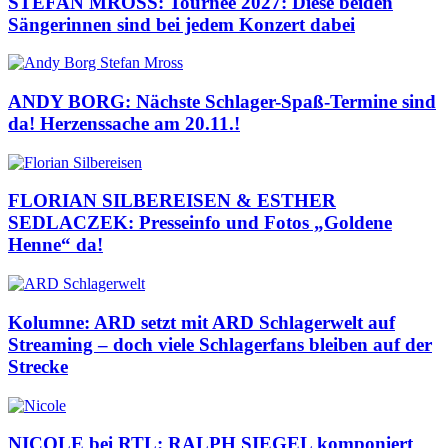
STEFAN MROSS: Tournee 2027: Diese beiden
Sängerinnen sind bei jedem Konzert dabei
ANDY BORG: Nächste Schlager-Spaß-Termine sind
da! Herzenssache am 20.11.!
FLORIAN SILBEREISEN & ESTHER
SEDLACZEK: Presseinfo und Fotos „Goldene
Henne“ da!
Kolumne: ARD setzt mit ARD Schlagerwelt auf
Streaming – doch viele Schlagerfans bleiben auf der
Strecke
NICOLE bei RTL: RALPH SIEGEL komponiert