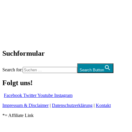
SchlagerNews
Neuerscheinungen
Interviews
Biographien
CD-Rezension
Kolumne
Audio-Interviews
und mehr…
Suchformular
Search for:
Search Button
Folgt uns!
Facebook
Twitter
Youtube
Instagram
Impressum & Disclaimer
|
Datenschutzerklärung
|
Kontakt
*= Affiliate Link