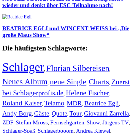
wieder und denkt über ESC-Teilnahme nach!
BEATRICE EGLI und WINCENT WEISS bei „Die
große Maus Show“
Die häufigsten Schlagworte:
Schlager
Florian Silbereisen
,
,
Neues Album
neue Single
Charts
Zuerst
,
,
,
bei Schlagerprofis.de
Helene Fischer
,
,
Roland Kaiser
Telamo
MDR
Beatrice Egli
,
,
,
,
Andy Borg
Gäste
Quote
Tour
Giovanni Zarrella
,
,
,
,
,
ZDF
Stefan Mross
Fernsehgarten
Show
Jürgens TV
,
,
,
,
,
Schlager-Spaß
Schlagerbooom
Andrea Kiewel
,
,
,