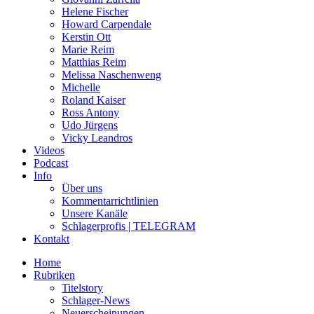
Helene Fischer
Howard Carpendale
Kerstin Ott
Marie Reim
Matthias Reim
Melissa Naschenweng
Michelle
Roland Kaiser
Ross Antony
Udo Jürgens
Vicky Leandros
Videos
Podcast
Info
Über uns
Kommentarrichtlinien
Unsere Kanäle
Schlagerprofis | TELEGRAM
Kontakt
Home
Rubriken
Titelstory
Schlager-News
Neuerscheinungen