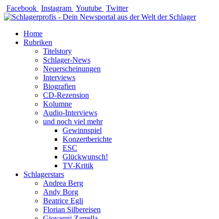
Zum
Facebook
Instagram
Youtube
Twitter
Inhalt
springen
Home
Rubriken
Titelstory
Schlager-News
Neuerscheinungen
Interviews
Biografien
CD-Rezension
Kolumne
Audio-Interviews
und noch viel mehr
Gewinnspiel
Konzertberichte
ESC
Glückwunsch!
TV-Kritik
Schlagerstars
Andrea Berg
Andy Borg
Beatrice Egli
Florian Silbereisen
Giovanni Zarrella