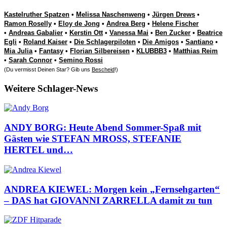
Kastelruther Spatzen
•
Melissa Naschenweng
•
Jürgen Drews
•
Ramon Roselly
•
Eloy de Jong
•
Andrea Berg
•
Helene Fischer
•
Andreas Gabalier
•
Kerstin Ott
•
Vanessa Mai
•
Ben Zucker
•
Beatrice
Egli
•
Roland Kaiser
•
Die Schlagerpiloten
•
Die Amigos
•
Santiano
•
Mia Julia
•
Fantasy
•
Florian Silbereisen
•
KLUBBB3
•
Matthias Reim
•
Sarah Connor
•
Semino Rossi
(Du vermisst Deinen Star? Gib uns
Bescheid
!)
Weitere Schlager-News
ANDY BORG: Heute Abend Sommer-Spaß mit
Gästen wie STEFAN MROSS, STEFANIE
HERTEL und…
ANDREA KIEWEL: Morgen kein „Fernsehgarten“
– DAS hat GIOVANNI ZARRELLA damit zu tun