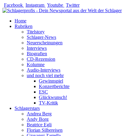
Zum
Facebook
Instagram
Youtube
Twitter
Inhalt
springen
Home
Rubriken
Titelstory
Schlager-News
Neuerscheinungen
Interviews
Biografien
CD-Rezension
Kolumne
Audio-Interviews
und noch viel mehr
Gewinnspiel
Konzertberichte
ESC
Glückwunsch!
TV-Kritik
Schlagerstars
Andrea Berg
Andy Borg
Beatrice Egli
Florian Silbereisen
Giovanni Zarrella