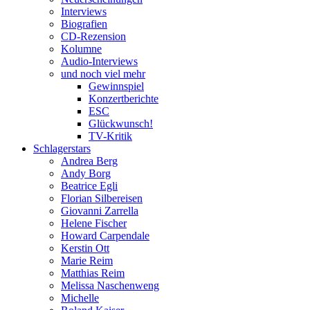
Interviews
Biografien
CD-Rezension
Kolumne
Audio-Interviews
und noch viel mehr
Gewinnspiel
Konzertberichte
ESC
Glückwunsch!
TV-Kritik
Schlagerstars
Andrea Berg
Andy Borg
Beatrice Egli
Florian Silbereisen
Giovanni Zarrella
Helene Fischer
Howard Carpendale
Kerstin Ott
Marie Reim
Matthias Reim
Melissa Naschenweng
Michelle