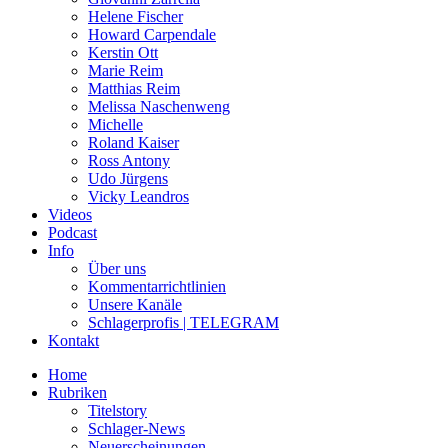
Helene Fischer
Howard Carpendale
Kerstin Ott
Marie Reim
Matthias Reim
Melissa Naschenweng
Michelle
Roland Kaiser
Ross Antony
Udo Jürgens
Vicky Leandros
Videos
Podcast
Info
Über uns
Kommentarrichtlinien
Unsere Kanäle
Schlagerprofis | TELEGRAM
Kontakt
Home
Rubriken
Titelstory
Schlager-News
Neuerscheinungen