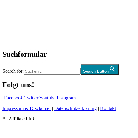
SchlagerNews
Neuerscheinungen
Interviews
Biographien
CD-Rezension
Kolumne
Audio-Interviews
und mehr…
Suchformular
Search for:
Search Button
Folgt uns!
Facebook
Twitter
Youtube
Instagram
Impressum & Disclaimer
|
Datenschutzerklärung
|
Kontakt
*= Affiliate Link