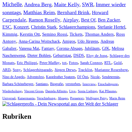
Michelle
Andrea Berg
Maite Kelly
SWR
Immer wieder
,
,
,
,
sonntags
Matthias Reim
Bernhard Brink
Howard
,
,
,
Carpendale
Ramon Roselly
Airplay
Best Of
Ben Zucker
,
,
,
,
,
ESC
,
Konzert
,
Christin Stark
,
Schlagerchampions
,
Stefanie Hertel
,
Kimmig
,
Kerstin Ott
,
,
,
,
Semino Rossi
Tickets
Thomas Anders
Ross
,
,
,
,
Antony
Anna-Carina Woitschack
Amigos
Udo Jürgens
Andreas
,
,
,
,
,
,
Gabalier
Vanessa Mai
Fantasy
Corona-Absage
Jubiläum
GfK
Melissa
,
,
,
,
,
Naschenweng
Dieter Bohlen
Geburtstag
DSDS
Eloy de Jong
Schlager des
,
,
,
,
,
,
,
,
Monats
Eric Philippi
Peter Maffay
tot
Fotos
Sarah Connor
RTL
Gold
,
,
,
,
,
,
ARD
Sony
Schlagerhitparade
Jürgen Drews
Tracklist
Marianne Rosenberg
,
,
,
,
,
,
Nino de Angelo
Adventsfest
Kastelruther Spatzen
DJ Ötzi
Nicole
Sendetermin
,
,
,
,
,
,
Barbara Schöneberger
Santiano
Biografie
verstorben
Interview
Einschaltquote
,
,
,
,
,
,
Wiederholung
Vincent Gross
Daniela Alfinito
Live
Sonia Liebing
Kai Pflaume
,
,
,
,
,
,
Universal
Kaisermania
Verschiebung
Absage
Pressetext
Wolfgang Petry
Marie Reim
Rubriken
Titelstory