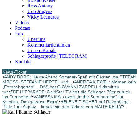
Roland Kaiser
Ross Antony
Udo Jürgens
Vicky Leandros
Videos
Podcast
Info
Über uns
Kommentarrichtlinien
Unsere Kanäle
Schlagerprofis | TELEGRAM
Kontakt
News-Ticker
•
ANDY BORG: Heute Abend Sommer-Spaß mit Gästen wie STEFAN
MROSS, STEFANIE HERTEL und…
•
ANDREA KIEWEL: Morgen kein
„Fernsehgarten“ – DAS hat GIOVANNI ZARRELLA damit zu
tun
•
ZDF HITPARADE: GoldStar TV holt die Schlager-70er zurück
ins Fernsehen!
•
VANESSA MAI covert „In the Summertime“ für
Kinofilm „Das gewisse Extra“
•
HELENE FISCHER auf Rekordjagd:
Platz 1 im Airplay – knackt sie den Rekord von MAITE KELLY?