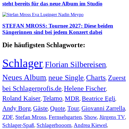
steht bereits für das neue Album im Studio
STEFAN MROSS: Tournee 2027: Diese beiden
Sängerinnen sind bei jedem Konzert dabei
Die häufigsten Schlagworte:
Schlager
Florian Silbereisen
,
,
Neues Album
neue Single
Charts
Zuerst
,
,
,
bei Schlagerprofis.de
Helene Fischer
,
,
Roland Kaiser
Telamo
MDR
Beatrice Egli
,
,
,
,
Andy Borg
Gäste
Quote
Tour
Giovanni Zarrella
,
,
,
,
,
ZDF
Stefan Mross
Fernsehgarten
Show
Jürgens TV
,
,
,
,
,
Schlager-Spaß
Schlagerbooom
Andrea Kiewel
,
,
,