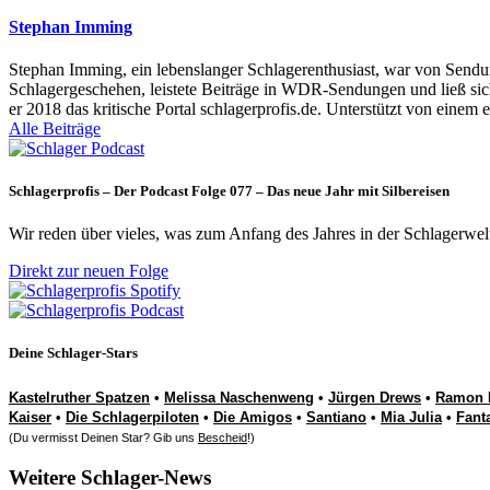
Stephan Imming
Stephan Imming, ein lebenslanger Schlagerenthusiast, war von Sendu
Schlagergeschehen, leistete Beiträge in WDR-Sendungen und ließ sich
er 2018 das kritische Portal schlagerprofis.de. Unterstützt von einem 
Alle Beiträge
Schlagerprofis – Der Podcast Folge 077 – Das neue Jahr mit Silbereisen
Wir reden über vieles, was zum Anfang des Jahres in der Schlagerwel
Direkt zur neuen Folge
Deine Schlager-Stars
Kastelruther Spatzen
•
Melissa Naschenweng
•
Jürgen Drews
•
Ramon 
Kaiser
•
Die Schlagerpiloten
•
Die Amigos
•
Santiano
•
Mia Julia
•
Fant
(Du vermisst Deinen Star? Gib uns
Bescheid
!)
Weitere Schlager-News