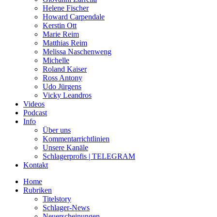
Helene Fischer
Howard Carpendale
Kerstin Ott
Marie Reim
Matthias Reim
Melissa Naschenweng
Michelle
Roland Kaiser
Ross Antony
Udo Jürgens
Vicky Leandros
Videos
Podcast
Info
Über uns
Kommentarrichtlinien
Unsere Kanäle
Schlagerprofis | TELEGRAM
Kontakt
Home
Rubriken
Titelstory
Schlager-News
Neuerscheinungen