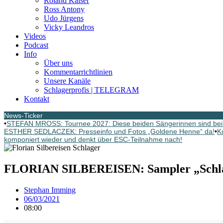
Roland Kaiser
Ross Antony
Udo Jürgens
Vicky Leandros
Videos
Podcast
Info
Über uns
Kommentarrichtlinien
Unsere Kanäle
Schlagerprofis | TELEGRAM
Kontakt
News-Ticker
•
STEFAN MROSS: Tournee 2027: Diese beiden Sängerinnen sind bei
ESTHER SEDLACZEK: Presseinfo und Fotos „Goldene Henne“ da!
•
K
komponiert wieder und denkt über ESC-Teilnahme nach!
FLORIAN SILBEREISEN: Sampler „Schlage
Stephan Imming
06/03/2021
08:00