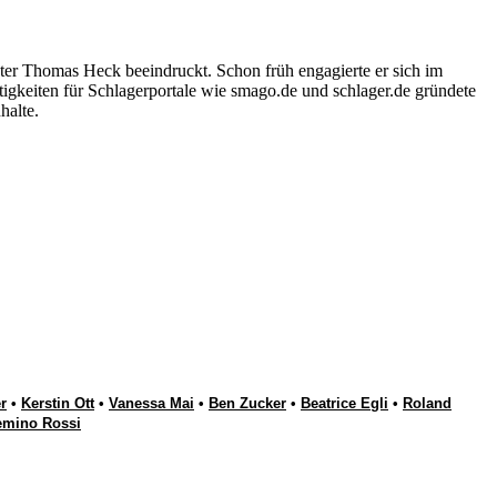
ter Thomas Heck beeindruckt. Schon früh engagierte er sich im
igkeiten für Schlagerportale wie smago.de und schlager.de gründete
halte.
r
•
Kerstin Ott
•
Vanessa Mai
•
Ben Zucker
•
Beatrice Egli
•
Roland
emino Rossi