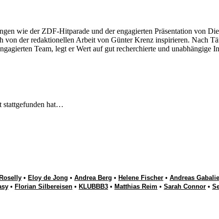
ngen wie der ZDF-Hitparade und der engagierten Präsentation von Die
 von der redaktionellen Arbeit von Günter Krenz inspirieren. Nach Tät
engagierten Team, legt er Wert auf gut recherchierte und unabhängige In
t stattgefunden hat…
Roselly
•
Eloy de Jong
•
Andrea Berg
•
Helene Fischer
•
Andreas Gabalie
asy
•
Florian Silbereisen
•
KLUBBB3
•
Matthias Reim
•
Sarah Connor
•
S