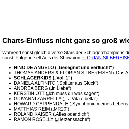
Charts-Einfluss nicht ganz so groß wi
Während sonst gleich diverse Stars der Schlagerchampions die
sonst. Folgende elf Acts der Show von
FLORIAN SILBEREIS
NINO DE ANGELO („Gesegnet und verflucht“)
THOMAS ANDERS & FLORIAN SILBEREISEN („Das Al
SCHLAGERKIDS („Vol. 1“)
DANIELA ALFINITO („Splitter aus Glück“)
ANDREA BERG („In Liebe“)
KERSTIN OTT („Ich muss dir was sagen“)
GIOVANNI ZARRELLA („La Vita e bella“)
HOWARD CARPENDALE („Symphonie meines Lebens 
MATTHIAS REIM („MR20“)
ROLAND KAISER („Alles oder dich“)
RAMON ROSELLY („Herzenssache“)