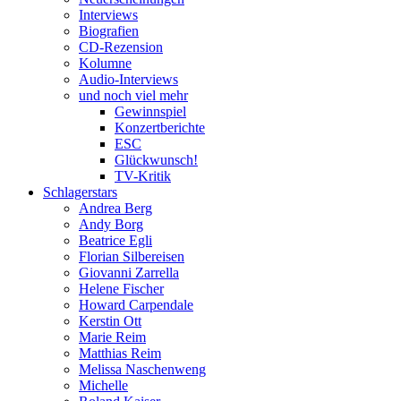
Interviews
Biografien
CD-Rezension
Kolumne
Audio-Interviews
und noch viel mehr
Gewinnspiel
Konzertberichte
ESC
Glückwunsch!
TV-Kritik
Schlagerstars
Andrea Berg
Andy Borg
Beatrice Egli
Florian Silbereisen
Giovanni Zarrella
Helene Fischer
Howard Carpendale
Kerstin Ott
Marie Reim
Matthias Reim
Melissa Naschenweng
Michelle