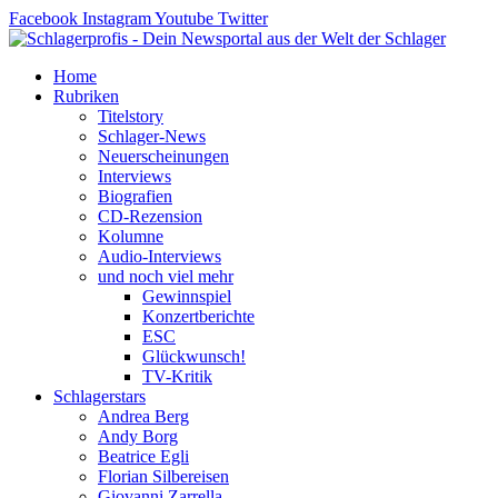
Zum
Facebook
Instagram
Youtube
Twitter
Inhalt
springen
Home
Rubriken
Titelstory
Schlager-News
Neuerscheinungen
Interviews
Biografien
CD-Rezension
Kolumne
Audio-Interviews
und noch viel mehr
Gewinnspiel
Konzertberichte
ESC
Glückwunsch!
TV-Kritik
Schlagerstars
Andrea Berg
Andy Borg
Beatrice Egli
Florian Silbereisen
Giovanni Zarrella