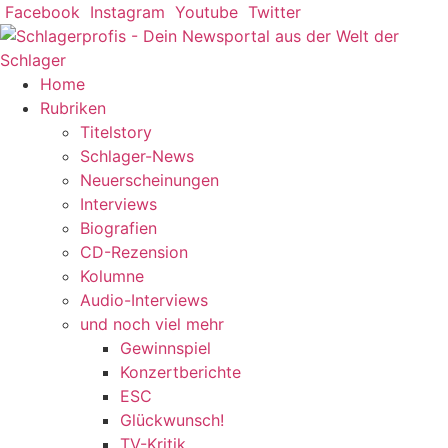
Zum
Facebook
Instagram
Youtube
Twitter
Inhalt
springen
Home
Rubriken
Titelstory
Schlager-News
Neuerscheinungen
Interviews
Biografien
CD-Rezension
Kolumne
Audio-Interviews
und noch viel mehr
Gewinnspiel
Konzertberichte
ESC
Glückwunsch!
TV-Kritik