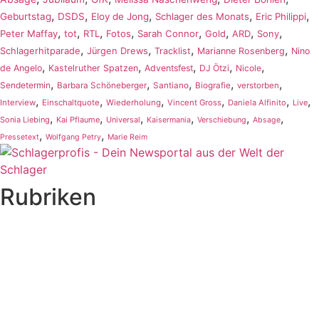
,
,
,
,
,
Geburtstag
DSDS
Eloy de Jong
Schlager des Monats
Eric Philippi
,
,
,
,
,
,
,
,
Peter Maffay
tot
RTL
Fotos
Sarah Connor
Gold
ARD
Sony
,
,
,
,
Schlagerhitparade
Jürgen Drews
Tracklist
Marianne Rosenberg
Nino
,
,
,
,
,
de Angelo
Kastelruther Spatzen
Adventsfest
DJ Ötzi
Nicole
,
,
,
,
,
Sendetermin
Barbara Schöneberger
Santiano
Biografie
verstorben
,
,
,
,
,
,
Interview
Einschaltquote
Wiederholung
Vincent Gross
Daniela Alfinito
Live
,
,
,
,
,
,
Sonia Liebing
Kai Pflaume
Universal
Kaisermania
Verschiebung
Absage
,
,
Pressetext
Wolfgang Petry
Marie Reim
Rubriken
Titelstory
SchlagerNews
Neuerscheinungen
Interviews
Biographien
CD-Rezension