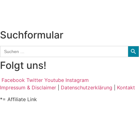
Kolumne
Audio-Interviews
und mehr…
Suchformular
Sear
Search
for:
Folgt uns!
Facebook
Twitter
Youtube
Instagram
Impressum & Disclaimer
|
Datenschutzerklärung
|
Kontakt
*= Affiliate Link