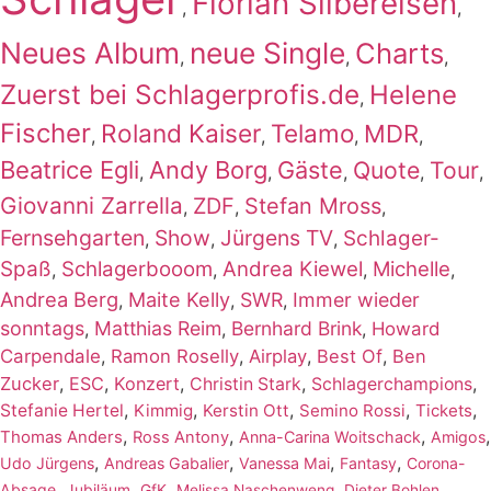
Florian Silbereisen
,
,
Neues Album
neue Single
Charts
,
,
,
Zuerst bei Schlagerprofis.de
Helene
,
Fischer
Roland Kaiser
Telamo
MDR
,
,
,
,
Beatrice Egli
Andy Borg
Gäste
Quote
Tour
,
,
,
,
,
Giovanni Zarrella
ZDF
Stefan Mross
,
,
,
Fernsehgarten
Show
Jürgens TV
Schlager-
,
,
,
Spaß
Schlagerbooom
Andrea Kiewel
Michelle
,
,
,
,
Andrea Berg
Maite Kelly
SWR
Immer wieder
,
,
,
sonntags
Matthias Reim
Bernhard Brink
,
,
,
Howard
Carpendale
,
Ramon Roselly
,
Airplay
,
Best Of
,
Ben
Zucker
,
ESC
,
Konzert
,
,
,
Christin Stark
Schlagerchampions
,
,
,
,
,
Stefanie Hertel
Kimmig
Kerstin Ott
Semino Rossi
Tickets
,
,
,
,
Thomas Anders
Ross Antony
Anna-Carina Woitschack
Amigos
,
,
,
,
Udo Jürgens
Andreas Gabalier
Vanessa Mai
Fantasy
Corona-
,
,
,
,
,
Absage
Jubiläum
GfK
Melissa Naschenweng
Dieter Bohlen