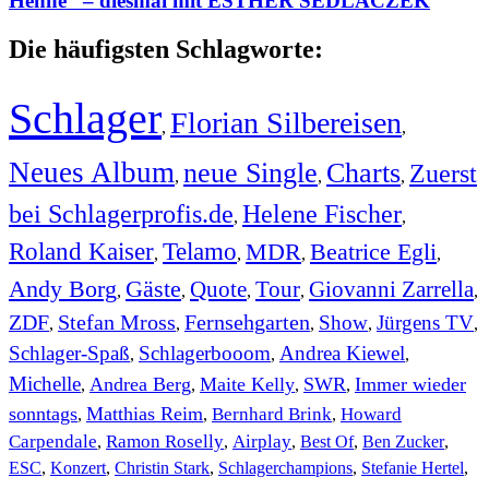
Henne“ – diesmal mit ESTHER SEDLACZEK
Die häufigsten Schlagworte:
Schlager
Florian Silbereisen
,
,
Neues Album
neue Single
Charts
Zuerst
,
,
,
bei Schlagerprofis.de
Helene Fischer
,
,
Roland Kaiser
Telamo
MDR
Beatrice Egli
,
,
,
,
Andy Borg
Gäste
Quote
Tour
Giovanni Zarrella
,
,
,
,
,
ZDF
Stefan Mross
Fernsehgarten
Show
Jürgens TV
,
,
,
,
,
Schlager-Spaß
Schlagerbooom
Andrea Kiewel
,
,
,
Michelle
Andrea Berg
Maite Kelly
SWR
Immer wieder
,
,
,
,
sonntags
Matthias Reim
Bernhard Brink
Howard
,
,
,
Carpendale
Ramon Roselly
Airplay
Best Of
Ben Zucker
,
,
,
,
,
ESC
,
Konzert
,
Christin Stark
,
Schlagerchampions
,
Stefanie Hertel
,