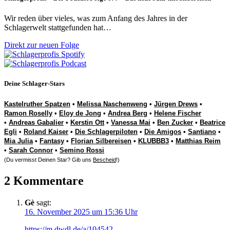
Wir reden über vieles, was zum Anfang des Jahres in der
Schlagerwelt stattgefunden hat…
Direkt zur neuen Folge
Deine Schlager-Stars
Kastelruther Spatzen
•
Melissa Naschenweng
•
Jürgen Drews
•
Ramon Roselly
•
Eloy de Jong
•
Andrea Berg
•
Helene Fischer
•
Andreas Gabalier
•
Kerstin Ott
•
Vanessa Mai
•
Ben Zucker
•
Beatrice
Egli
•
Roland Kaiser
•
Die Schlagerpiloten
•
Die Amigos
•
Santiano
•
Mia Julia
•
Fantasy
•
Florian Silbereisen
•
KLUBBB3
•
Matthias Reim
•
Sarah Connor
•
Semino Rossi
(Du vermisst Deinen Star? Gib uns
Bescheid
!)
2 Kommentare
Gè
sagt:
16. November 2025 um 15:36 Uhr
https://m.dwdl.de/a/104542