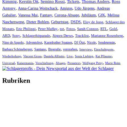
Kimmig
,
Kerstin Ott
,
,
,
,
Semino Rossi
Tickets
Thomas Anders
Ross
,
,
,
,
Antony
Anna-Carina Woitschack
Amigos
Udo Jürgens
Andreas
,
,
,
,
,
,
Gabalier
Vanessa Mai
Fantasy
Corona-Absage
Jubiläum
GfK
Melissa
,
,
,
,
,
Naschenweng
Dieter Bohlen
Geburtstag
DSDS
Eloy de Jong
Schlager des
,
,
,
,
,
,
,
,
Monats
Eric Philippi
Peter Maffay
tot
Fotos
Sarah Connor
RTL
Gold
,
,
,
,
,
,
ARD
Sony
Schlagerhitparade
Jürgen Drews
Tracklist
Marianne Rosenberg
,
,
,
,
,
,
Nino de Angelo
Adventsfest
Kastelruther Spatzen
DJ Ötzi
Nicole
Sendetermin
,
,
,
,
,
,
Barbara Schöneberger
Santiano
Biografie
verstorben
Interview
Einschaltquote
,
,
,
,
,
,
Wiederholung
Vincent Gross
Daniela Alfinito
Live
Sonia Liebing
Kai Pflaume
,
,
,
,
,
,
Universal
Kaisermania
Verschiebung
Absage
Pressetext
Wolfgang Petry
Marie Reim
Rubriken
Titelstory
SchlagerNews
Neuerscheinungen
Interviews
Biographien
CD-Rezension
Kolumne