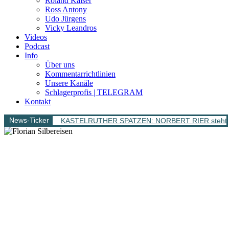
Roland Kaiser
Ross Antony
Udo Jürgens
Vicky Leandros
Videos
Podcast
Info
Über uns
Kommentarrichtlinien
Unsere Kanäle
Schlagerprofis | TELEGRAM
Kontakt
News-Ticker
KASTELRUTHER SPATZEN: NORBERT RIER steht bere