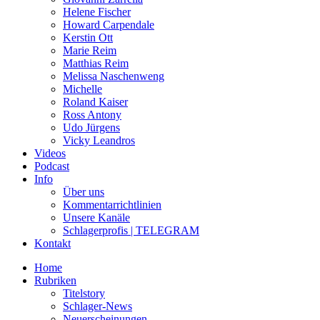
Helene Fischer
Howard Carpendale
Kerstin Ott
Marie Reim
Matthias Reim
Melissa Naschenweng
Michelle
Roland Kaiser
Ross Antony
Udo Jürgens
Vicky Leandros
Videos
Podcast
Info
Über uns
Kommentarrichtlinien
Unsere Kanäle
Schlagerprofis | TELEGRAM
Kontakt
Home
Rubriken
Titelstory
Schlager-News
Neuerscheinungen