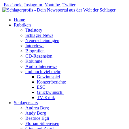
Zum
Facebook
Instagram
Youtube
Twitter
Inhalt
springen
Home
Rubriken
Titelstory
Schlager-News
Neuerscheinungen
Interviews
Biografien
CD-Rezension
Kolumne
Audio-Interviews
und noch viel mehr
Gewinnspiel
Konzertberichte
ESC
Glückwunsch!
TV-Kritik
Schlagerstars
Andrea Berg
Andy Borg
Beatrice Egli
Florian Silbereisen
Giovanni Zarrella