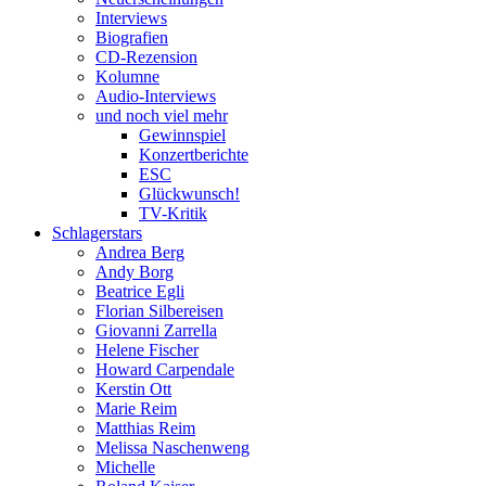
Interviews
Biografien
CD-Rezension
Kolumne
Audio-Interviews
und noch viel mehr
Gewinnspiel
Konzertberichte
ESC
Glückwunsch!
TV-Kritik
Schlagerstars
Andrea Berg
Andy Borg
Beatrice Egli
Florian Silbereisen
Giovanni Zarrella
Helene Fischer
Howard Carpendale
Kerstin Ott
Marie Reim
Matthias Reim
Melissa Naschenweng
Michelle