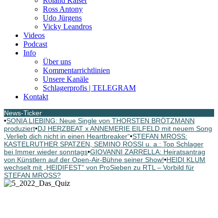
Roland Kaiser
Ross Antony
Udo Jürgens
Vicky Leandros
Videos
Podcast
Info
Über uns
Kommentarrichtlinien
Unsere Kanäle
Schlagerprofis | TELEGRAM
Kontakt
News-Ticker
•
SONIA LIEBING: Neue Single von THORSTEN BRÖTZMANN
produziert
•
DJ HERZBEAT x ANNEMERIE EILFELD mit neuem Song
„Verlieb dich nicht in einen Heartbreaker“
•
STEFAN MROSS:
KASTELRUTHER SPATZEN, SEMINO ROSSI u. a.: Top Schlager
bei Immer wieder sonntags
•
GIOVANNI ZARRELLA: Heiratsantrag
von Künstlern auf der Open-Air-Bühne seiner Show!
•
HEIDI KLUM
wechselt mit „HEIDIFEST“ von ProSieben zu RTL – Vorbild für
STEFAN MROSS?