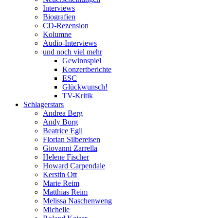
Interviews
Biografien
CD-Rezension
Kolumne
Audio-Interviews
und noch viel mehr
Gewinnspiel
Konzertberichte
ESC
Glückwunsch!
TV-Kritik
Schlagerstars
Andrea Berg
Andy Borg
Beatrice Egli
Florian Silbereisen
Giovanni Zarrella
Helene Fischer
Howard Carpendale
Kerstin Ott
Marie Reim
Matthias Reim
Melissa Naschenweng
Michelle