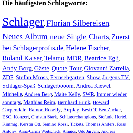
Die häufigsten Schlagworte:
Schlager
Florian Silbereisen
,
,
Neues Album
neue Single
Charts
Zuerst
,
,
,
bei Schlagerprofis.de
Helene Fischer
,
,
Roland Kaiser
Telamo
MDR
Beatrice Egli
,
,
,
,
Andy Borg
Gäste
Quote
Tour
Giovanni Zarrella
,
,
,
,
,
ZDF
Stefan Mross
Fernsehgarten
Show
Jürgens TV
,
,
,
,
,
Schlager-Spaß
Schlagerbooom
Andrea Kiewel
,
,
,
Michelle
Andrea Berg
Maite Kelly
SWR
Immer wieder
,
,
,
,
sonntags
Matthias Reim
Bernhard Brink
Howard
,
,
,
Carpendale
Ramon Roselly
Airplay
Best Of
Ben Zucker
,
,
,
,
,
ESC
,
Konzert
,
Christin Stark
,
Schlagerchampions
,
Stefanie Hertel
,
Kimmig
,
Kerstin Ott
,
,
,
,
Semino Rossi
Tickets
Thomas Anders
Ross
,
,
,
,
Antony
Anna-Carina Woitschack
Amigos
Udo Jürgens
Andreas