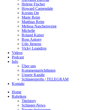
Helene Fischer
Howard Carpendale
Kerstin Ott
Marie Reim
Matthias Reim
Melissa Naschenweng
Michelle
Roland Kaiser
Ross Antony
Udo Jürgens
Vicky Leandros
Videos
Podcast
Info
Über uns
Kommentarrichtlinien
Unsere Kanäle
Schlagerprofis | TELEGRAM
Kontakt
Home
Rubriken
Titelstory
Schlager-News
Neuerscheinungen