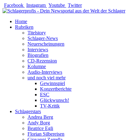
Zum
Facebook
Instagram
Youtube
Twitter
Inhalt
springen
Home
Rubriken
Titelstory
Schlager-News
Neuerscheinungen
Interviews
Biografien
CD-Rezension
Kolumne
Audio-Interviews
und noch viel mehr
Gewinnspiel
Konzertberichte
ESC
Glückwunsch!
TV-Kritik
Schlagerstars
Andrea Berg
Andy Borg
Beatrice Egli
Florian Silbereisen
Giovanni Zarrella