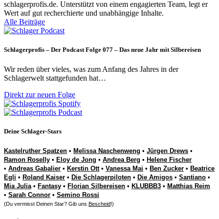
schlagerprofis.de. Unterstützt von einem engagierten Team, legt er
Wert auf gut recherchierte und unabhängige Inhalte.
Alle Beiträge
Schlagerprofis – Der Podcast Folge 077 – Das neue Jahr mit Silbereisen
Wir reden über vieles, was zum Anfang des Jahres in der
Schlagerwelt stattgefunden hat…
Direkt zur neuen Folge
Deine Schlager-Stars
Kastelruther Spatzen
•
Melissa Naschenweng
•
Jürgen Drews
•
Ramon Roselly
•
Eloy de Jong
•
Andrea Berg
•
Helene Fischer
•
Andreas Gabalier
•
Kerstin Ott
•
Vanessa Mai
•
Ben Zucker
•
Beatrice
Egli
•
Roland Kaiser
•
Die Schlagerpiloten
•
Die Amigos
•
Santiano
•
Mia Julia
•
Fantasy
•
Florian Silbereisen
•
KLUBBB3
•
Matthias Reim
•
Sarah Connor
•
Semino Rossi
(Du vermisst Deinen Star? Gib uns
Bescheid
!)