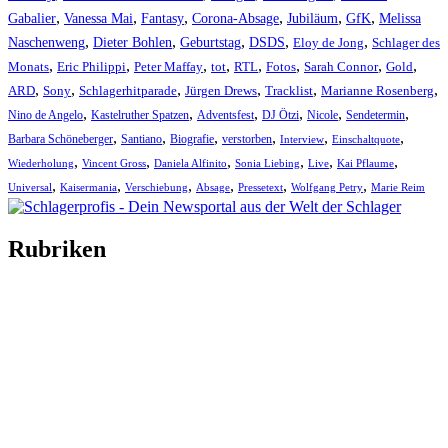
,
,
,
,
,
,
Gabalier
Vanessa Mai
Fantasy
Corona-Absage
Jubiläum
GfK
Melissa
,
,
,
,
,
Naschenweng
Dieter Bohlen
Geburtstag
DSDS
Eloy de Jong
Schlager des
,
,
,
,
,
,
,
,
Monats
Eric Philippi
Peter Maffay
tot
RTL
Fotos
Sarah Connor
Gold
,
,
,
,
,
,
ARD
Sony
Schlagerhitparade
Jürgen Drews
Tracklist
Marianne Rosenberg
,
,
,
,
,
,
Nino de Angelo
Kastelruther Spatzen
Adventsfest
DJ Ötzi
Nicole
Sendetermin
,
,
,
,
,
,
Barbara Schöneberger
Santiano
Biografie
verstorben
Interview
Einschaltquote
,
,
,
,
,
,
Wiederholung
Vincent Gross
Daniela Alfinito
Sonia Liebing
Live
Kai Pflaume
,
,
,
,
,
,
Universal
Kaisermania
Verschiebung
Absage
Pressetext
Wolfgang Petry
Marie Reim
Rubriken
Titelstory
SchlagerNews
Neuerscheinungen
Interviews
Biographien
CD-Rezension
Kolumne
Audio-Interviews
und mehr…