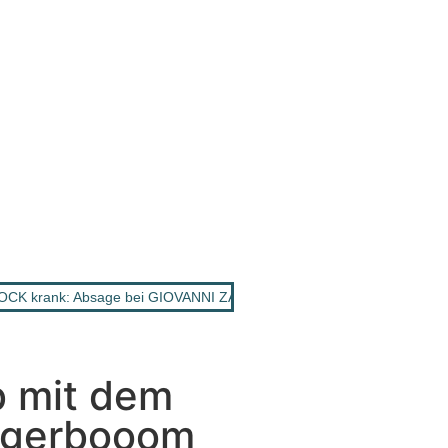
CK krank: Absage bei GIOVANNI ZARRELLA Show
•
ANDY BORG: 
b mit dem
lagerbooom