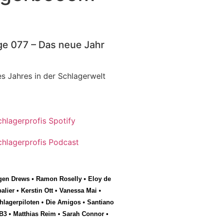
ge 077 – Das neue Jahr
s Jahres in der Schlagerwelt
gen Drews
•
Ramon Roselly
•
Eloy de
alier
•
Kerstin Ott
•
Vanessa Mai
•
hlagerpiloten
•
Die Amigos
•
Santiano
B3
•
Matthias Reim
•
Sarah Connor
•