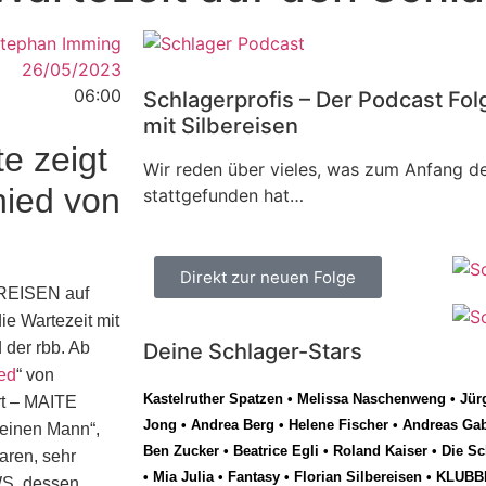
tephan Imming
26/05/2023
06:00
Schlagerprofis – Der Podcast Fol
mit Silbereisen
 zeigt
Wir reden über vieles, was zum Anfang de
hied von
stattgefunden hat…
Direkt zur neuen Folge
EREISEN auf
ie Wartezeit mit
der rbb. Ab
Deine Schlager-Stars
ed
“ von
Kastelruther Spatzen
•
Melissa Naschenweng
•
Jür
rt – MAITE
Jong
•
Andrea Berg
•
Helene Fischer
•
Andreas Gab
 einen Mann“,
Ben Zucker
•
Beatrice Egli
•
Roland Kaiser
•
Die Sc
waren, sehr
•
Mia Julia
•
Fantasy
•
Florian Silbereisen
•
KLUBB
WS, dessen