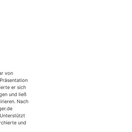
ar von
Präsentation
erte er sich
gen und ließ
irieren. Nach
ger.de
 Unterstützt
rchierte und