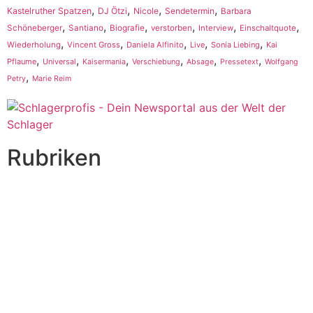
,
,
,
,
Kastelruther Spatzen
DJ Ötzi
Nicole
Sendetermin
Barbara
,
,
,
,
,
,
Schöneberger
Santiano
Biografie
verstorben
Interview
Einschaltquote
,
,
,
,
,
Wiederholung
Vincent Gross
Daniela Alfinito
Live
Sonia Liebing
Kai
,
,
,
,
,
,
Pflaume
Universal
Kaisermania
Verschiebung
Absage
Pressetext
Wolfgang
,
Petry
Marie Reim
Rubriken
Titelstory
SchlagerNews
Neuerscheinungen
Interviews
Biographien
CD-Rezension
Kolumne
Audio-Interviews