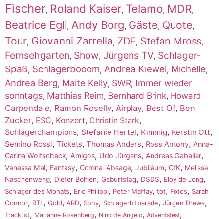
Fischer
Roland Kaiser
Telamo
MDR
,
,
,
,
Beatrice Egli
Andy Borg
Gäste
Quote
,
,
,
,
Tour
Giovanni Zarrella
ZDF
Stefan Mross
,
,
,
,
Fernsehgarten
Show
Jürgens TV
Schlager-
,
,
,
Spaß
Schlagerbooom
Andrea Kiewel
Michelle
,
,
,
,
Andrea Berg
Maite Kelly
SWR
Immer wieder
,
,
,
sonntags
Matthias Reim
Bernhard Brink
,
,
,
Howard
Carpendale
,
Ramon Roselly
,
Airplay
,
Best Of
,
Ben
Zucker
,
ESC
,
Konzert
,
,
Christin Stark
,
,
,
,
Schlagerchampions
Stefanie Hertel
Kimmig
Kerstin Ott
,
,
,
,
Semino Rossi
Tickets
Thomas Anders
Ross Antony
Anna-
,
,
,
,
Carina Woitschack
Amigos
Udo Jürgens
Andreas Gabalier
,
,
,
,
,
Vanessa Mai
Fantasy
Corona-Absage
Jubiläum
GfK
Melissa
,
,
,
,
,
Naschenweng
Dieter Bohlen
Geburtstag
DSDS
Eloy de Jong
,
,
,
,
,
Schlager des Monats
Eric Philippi
Peter Maffay
tot
Fotos
Sarah
,
,
,
,
,
,
,
Connor
RTL
Gold
ARD
Sony
Schlagerhitparade
Jürgen Drews
,
,
,
,
Tracklist
Marianne Rosenberg
Nino de Angelo
Adventsfest