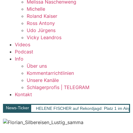
Melissa Naschenweng
Michelle
Roland Kaiser
Ross Antony
Udo Jürgens
Vicky Leandros
Videos
Podcast
Info
Über uns
Kommentarrichtlinien
Unsere Kanäle
Schlagerprofis | TELEGRAM
Kontakt
News-Ticker
HELENE FISCHER auf Rekordjagd: Platz 1 im Airpl