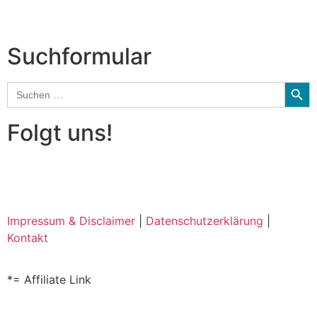
und mehr…
Suchformular
Searc
Search
for:
Folgt uns!
Impressum & Disclaimer
|
Datenschutzerklärung
|
Kontakt
*= Affiliate Link