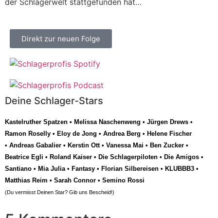
der Schlagerwelt stattgefunden hat…
Direkt zur neuen Folge
Deine Schlager-Stars
Kastelruther Spatzen
•
Melissa Naschenweng
•
Jürgen Drews
•
Ramon Roselly
•
Eloy de Jong
•
Andrea Berg
•
Helene Fischer
•
Andreas Gabalier
•
Kerstin Ott
•
Vanessa Mai
•
Ben Zucker
•
Beatrice Egli
•
Roland Kaiser
•
Die Schlagerpiloten
•
Die Amigos
•
Santiano
•
Mia Julia
•
Fantasy
•
Florian Silbereisen
•
KLUBBB3
•
Matthias Reim
•
Sarah Connor
•
Semino Rossi
(Du vermisst Deinen Star? Gib uns
Bescheid
!)