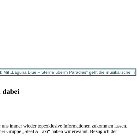
t „Laguna Blue – Sterne überm Paradies“ geht die musikalische Tr
 dabei
ie uns immer wieder topexklusive Informationen zukommen lassen.
n der Gruppe „Steal A Taxi“ haben wir erwähnt. Bezüglich der