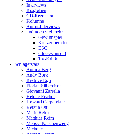
Interviews
Biografien
CD-Rezension
Kolumne
Audio-Interviews
und noch viel mehr
Gewinnspiel
Konzertberichte
ESC
Glückwunsch!
TV-Kritik
Schlagerstars
Andrea Berg
Andy Borg
Beatrice Egli
Florian Silbereisen
Giovanni Zarrella
Helene Fischer
Howard Carpendale
Kerstin Ott
Marie Reim
Matthias Reim
Melissa Naschenweng
Michelle