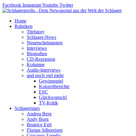
Zum
Facebook
Instagram
Youtube
Twitter
Inhalt
springen
Home
Rubriken
Titelstory
Schlager-News
Neuerscheinungen
Interviews
Biografien
CD-Rezension
Kolumne
Audio-Interviews
und noch viel mehr
Gewinnspiel
Konzertberichte
ESC
Glückwunsch!
TV-Kritik
Schlagerstars
Andrea Berg
Andy Borg
Beatrice Egli
Florian Silbereisen
Giovanni Zarrella