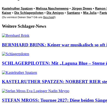
Kastelruther Spatzen
•
Melissa Naschenweng
•
Jürgen Drews
•
Ramon 
Kaiser
•
Die Schlagerpiloten
•
Die Amigos
•
Santiano
•
Mia Julia
•
Fant
(Du vermisst Deinen Star? Gib uns
Bescheid
!)
Weitere Schlager-News
BERNHARD BRINK: Keiner war musikalisch so oft im 
SCHLAGERPILOTEN: Mit „Laguna Blue – Sterne über
KASTELRUTHER SPATZEN: NORBERT RIER steht ber
STEFAN MROSS: Tournee 2027: Diese beiden Sängeri