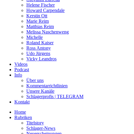
Helene Fischer
Howard Carpendale
Kerstin Ott
Marie Reim
Matthias Reim
Melissa Naschenweng
Michelle
Roland Kaiser
Ross Antony
Udo Jürgens
Vicky Leandros
Videos
Podcast
Info
Über uns
Kommentarrichtlinien
Unsere Kanäle
Schlagerprofis | TELEGRAM
Kontakt
Home
Rubriken
Titelstory
Schlager-News
Neuerscheinungen