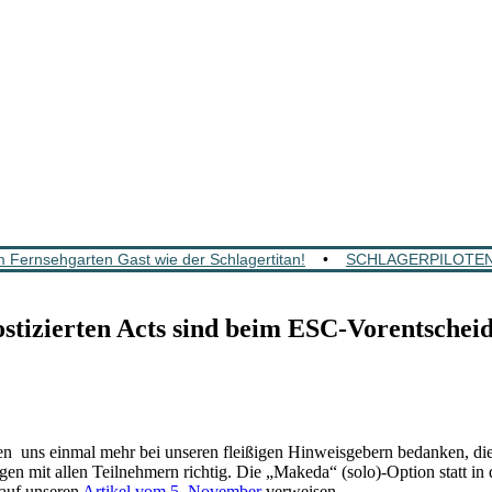
 Fernsehgarten Gast wie der Schlagertitan!
•
SCHLAGERPILOTEN: Mi
tizierten Acts sind beim ESC-Vorentscheid
nen uns einmal mehr bei unseren fleißigen Hinweisgebern bedanken, d
gen mit allen Teilnehmern richtig. Die „Makeda“ (solo)-Option statt i
 auf unseren
Artikel vom 5. November
verweisen.