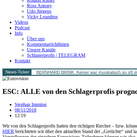
Roland Kaiser
Ross Antony
Udo Jürgens
Vicky Leandros
Videos
Podcast
Info
Über uns
Kommentarrichtlinien
Unsere Kanäle
Schlagerprofis | TELEGRAM
Kontakt
News-Ticker
BERNHARD BRINK: Keiner war musikalisch so oft im
ESC: ALLE von den Schlagerprofis prognos
Stephan Imming
08/11/2018
12:19
Wir von den Schlagerprofis hatten den richtigen Riecher – bzw. kön
HIER
berichteten wir über den aktuellen Stand der „Gerüchte“ und la
Vorstellungen der einzelnen Eurovisions-Teilnehmer können wir also