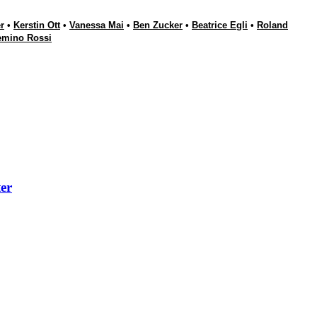
r
•
Kerstin Ott
•
Vanessa Mai
•
Ben Zucker
•
Beatrice Egli
•
Roland
emino Rossi
er