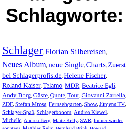
Schlagworte:
Schlager
Florian Silbereisen
,
,
Neues Album
neue Single
Charts
Zuerst
,
,
,
bei Schlagerprofis.de
Helene Fischer
,
,
Roland Kaiser
Telamo
MDR
Beatrice Egli
,
,
,
,
Andy Borg
Gäste
Quote
Tour
Giovanni Zarrella
,
,
,
,
,
ZDF
Stefan Mross
Fernsehgarten
Show
Jürgens TV
,
,
,
,
,
Schlager-Spaß
Schlagerbooom
Andrea Kiewel
,
,
,
Michelle
Andrea Berg
Maite Kelly
SWR
Immer wieder
,
,
,
,
sonntags
Matthias Reim
Bernhard Brink
Howard
,
,
,