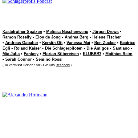
Deine Schlager-Stars
Kastelruther Spatzen
•
Melissa Naschenweng
•
Jürgen Drews
•
Ramon Roselly
•
Eloy de Jong
•
Andrea Berg
•
Helene Fischer
•
Andreas Gabalier
•
Kerstin Ott
•
Vanessa Mai
•
Ben Zucker
•
Beatrice
Egli
•
Roland Kaiser
•
Die Schlagerpiloten
•
Die Amigos
•
Santiano
•
Mia Julia
•
Fantasy
•
Florian Silbereisen
•
KLUBBB3
•
Matthias Reim
•
Sarah Connor
•
Semino Rossi
(Du vermisst Deinen Star? Gib uns
Bescheid
!)
Weitere Schlager-News