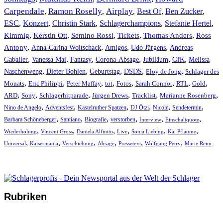
Carpendale
Ramon Roselly
Airplay
Best Of
Ben Zucker
,
,
,
,
,
ESC
,
Konzert
,
Christin Stark
,
Schlagerchampions
,
Stefanie Hertel
,
Kimmig
,
Kerstin Ott
,
,
,
,
Semino Rossi
Tickets
Thomas Anders
Ross
,
,
,
,
Antony
Anna-Carina Woitschack
Amigos
Udo Jürgens
Andreas
,
,
,
,
,
,
Gabalier
Vanessa Mai
Fantasy
Corona-Absage
Jubiläum
GfK
Melissa
,
,
,
,
,
Naschenweng
Dieter Bohlen
Geburtstag
DSDS
Eloy de Jong
Schlager des
,
,
,
,
,
,
,
,
Monats
Eric Philippi
Peter Maffay
tot
Fotos
Sarah Connor
RTL
Gold
,
,
,
,
,
,
ARD
Sony
Schlagerhitparade
Jürgen Drews
Tracklist
Marianne Rosenberg
,
,
,
,
,
,
Nino de Angelo
Adventsfest
Kastelruther Spatzen
DJ Ötzi
Nicole
Sendetermin
,
,
,
,
,
,
Barbara Schöneberger
Santiano
Biografie
verstorben
Interview
Einschaltquote
,
,
,
,
,
,
Wiederholung
Vincent Gross
Daniela Alfinito
Live
Sonia Liebing
Kai Pflaume
,
,
,
,
,
,
Universal
Kaisermania
Verschiebung
Absage
Pressetext
Wolfgang Petry
Marie Reim
Rubriken
CD-Rezension