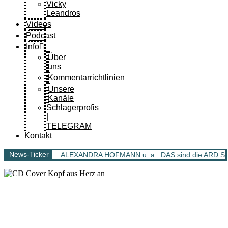
Vicky
Leandros
Videos
Podcast
Info
Über
uns
Kommentarrichtlinien
Unsere
Kanäle
Schlagerprofis
|
TELEGRAM
Kontakt
News-Ticker
ALEXANDRA HOFMANN u. a.: DAS sind die ARD Sch