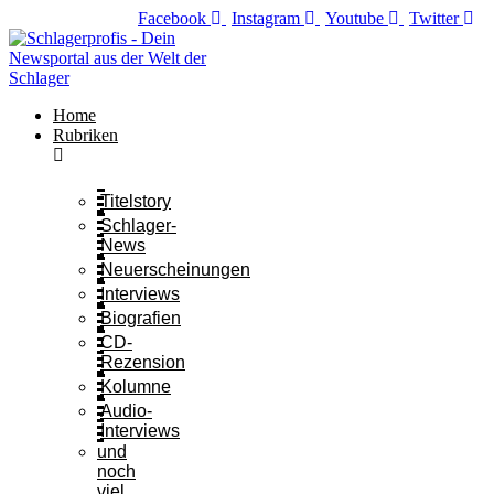
Zum
Facebook
Instagram
Youtube
Twitter
Inhalt
springen
Home
Rubriken
Titelstory
Schlager-
News
Neuerscheinungen
Interviews
Biografien
CD-
Rezension
Kolumne
Audio-
Interviews
und
noch
viel