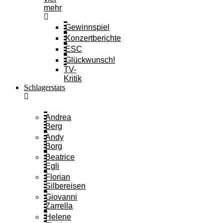
mehr
Gewinnspiel
Konzertberichte
ESC
Glückwunsch!
TV-
Kritik
Schlagerstars
Andrea
Berg
Andy
Borg
Beatrice
Egli
Florian
Silbereisen
Giovanni
Zarrella
Helene