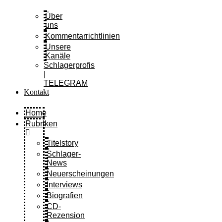
Über
uns
Kommentarrichtlinien
Unsere
Kanäle
Schlagerprofis
|
TELEGRAM
Kontakt
Home
Rubriken
Titelstory
Schlager-
News
Neuerscheinungen
Interviews
Biografien
CD-
Rezension