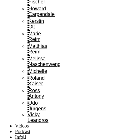
Fischer
Howard
Carpendale
Kerstin
Ott
Marie
Reim
Matthias
Reim
Melissa
Naschenweng
Michelle
Roland
Kaiser
Ross
Antony
Udo
Jürgens
Vicky
Leandros
Videos
Podcast
Info