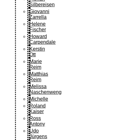
Silbereisen
Giovanni
Zarrella
Helene
Fischer
Howard
Carpendale
Kerstin
Ott
Marie
Reim
Matthias
Reim
Melissa
Naschenweng
Michelle
Roland
Kaiser
Ross
Antony
Udo
Jürgens