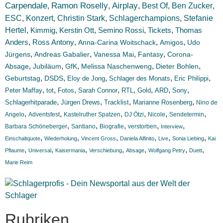
Carpendale
Ramon Roselly
Airplay
Best Of
Ben Zucker
,
,
,
,
,
ESC
Konzert
,
,
Christin Stark
,
Schlagerchampions
,
Stefanie
Hertel
,
Kimmig
,
Kerstin Ott
,
Semino Rossi
,
Tickets
,
Thomas
Anders
,
,
,
,
Ross Antony
Anna-Carina Woitschack
Amigos
Udo
,
,
,
,
Jürgens
Andreas Gabalier
Vanessa Mai
Fantasy
Corona-
,
,
,
,
,
Absage
Jubiläum
GfK
Melissa Naschenweng
Dieter Bohlen
,
,
,
,
,
Geburtstag
DSDS
Eloy de Jong
Schlager des Monats
Eric Philippi
,
,
,
,
,
,
,
,
Peter Maffay
tot
Fotos
Sarah Connor
RTL
Gold
ARD
Sony
,
,
,
,
Schlagerhitparade
Jürgen Drews
Tracklist
Marianne Rosenberg
Nino de
,
,
,
,
,
,
Angelo
Adventsfest
Kastelruther Spatzen
DJ Ötzi
Nicole
Sendetermin
,
,
,
,
,
Barbara Schöneberger
Santiano
Biografie
verstorben
Interview
,
,
,
,
,
,
Einschaltquote
Wiederholung
Vincent Gross
Daniela Alfinito
Live
Sonia Liebing
Kai
,
,
,
,
,
,
,
Pflaume
Universal
Kaisermania
Verschiebung
Absage
Wolfgang Petry
Duett
Marie Reim
Rubriken