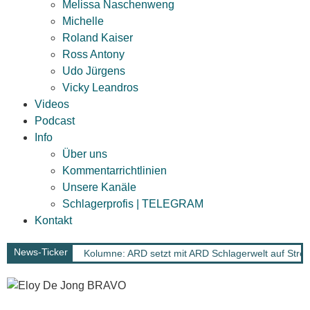
Melissa Naschenweng
Michelle
Roland Kaiser
Ross Antony
Udo Jürgens
Vicky Leandros
Videos
Podcast
Info
Über uns
Kommentarrichtlinien
Unsere Kanäle
Schlagerprofis | TELEGRAM
Kontakt
News-Ticker
Kolumne: ARD setzt mit ARD Schlagerwelt auf Strea