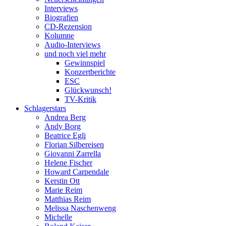
Interviews
Biografien
CD-Rezension
Kolumne
Audio-Interviews
und noch viel mehr
Gewinnspiel
Konzertberichte
ESC
Glückwunsch!
TV-Kritik
Schlagerstars
Andrea Berg
Andy Borg
Beatrice Egli
Florian Silbereisen
Giovanni Zarrella
Helene Fischer
Howard Carpendale
Kerstin Ott
Marie Reim
Matthias Reim
Melissa Naschenweng
Michelle