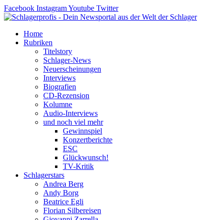
Zum
Facebook
Instagram
Youtube
Twitter
Inhalt
springen
Home
Rubriken
Titelstory
Schlager-News
Neuerscheinungen
Interviews
Biografien
CD-Rezension
Kolumne
Audio-Interviews
und noch viel mehr
Gewinnspiel
Konzertberichte
ESC
Glückwunsch!
TV-Kritik
Schlagerstars
Andrea Berg
Andy Borg
Beatrice Egli
Florian Silbereisen
Giovanni Zarrella