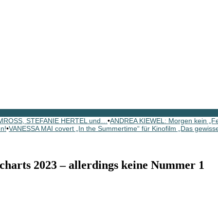
N MROSS, STEFANIE HERTEL und…
•
ANDREA KIEWEL: Morgen kein „Fe
n!
•
VANESSA MAI covert „In the Summertime“ für Kinofilm „Das gewisse
harts 2023 – allerdings keine Nummer 1