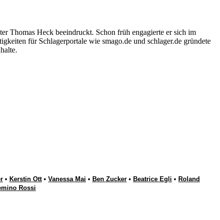
ter Thomas Heck beeindruckt. Schon früh engagierte er sich im
igkeiten für Schlagerportale wie smago.de und schlager.de gründete
halte.
r
•
Kerstin Ott
•
Vanessa Mai
•
Ben Zucker
•
Beatrice Egli
•
Roland
emino Rossi