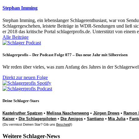
Stephan Imming
Stephan Imming, ein lebenslanger Schlagerenthusiast, war von Sendu
Schlagergeschehen, leistete Beiträge in WDR-Sendungen und ließ sich
er 2018 das kritische Portal schlagerprofis.de. Unterstützt von einem 
Alle Beiträge
Schlagerprofis – Der Podcast Folge 077 – Das neue Jahr mit Silbereisen
Wir reden über vieles, was zum Anfang des Jahres in der Schlagerwel
Direkt zur neuen Folge
Deine Schlager-Stars
Kastelruther Spatzen
•
Melissa Naschenweng
•
Jürgen Drews
•
Ramon 
Kaiser
•
Die Schlagerpiloten
•
Die Amigos
•
Santiano
•
Mia Julia
•
Fant
(Du vermisst Deinen Star? Gib uns
Bescheid
!)
Weitere Schlager-News