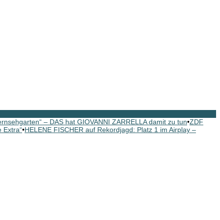
rnsehgarten“ – DAS hat GIOVANNI ZARRELLA damit zu tun
•
ZDF
 Extra“
•
HELENE FISCHER auf Rekordjagd: Platz 1 im Airplay –