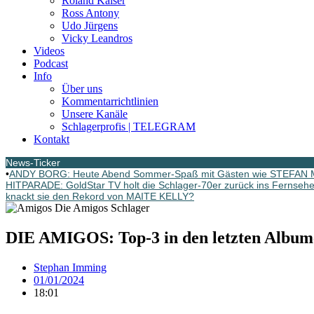
Roland Kaiser
Ross Antony
Udo Jürgens
Vicky Leandros
Videos
Podcast
Info
Über uns
Kommentarrichtlinien
Unsere Kanäle
Schlagerprofis | TELEGRAM
Kontakt
News-Ticker
•
ANDY BORG: Heute Abend Sommer-Spaß mit Gästen wie STEFA
HITPARADE: GoldStar TV holt die Schlager-70er zurück ins Fernsehe
knackt sie den Rekord von MAITE KELLY?
DIE AMIGOS: Top-3 in den letzten Albumc
Stephan Imming
01/01/2024
18:01