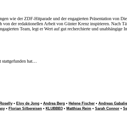
ngen wie der ZDF-Hitparade und der engagierten Präsentation von Die
 von der redaktionellen Arbeit von Günter Krenz inspirieren. Nach Tät
engagierten Team, legt er Wert auf gut recherchierte und unabhängige In
t stattgefunden hat…
Roselly
•
Eloy de Jong
•
Andrea Berg
•
Helene Fischer
•
Andreas Gabalie
asy
•
Florian Silbereisen
•
KLUBBB3
•
Matthias Reim
•
Sarah Connor
•
S