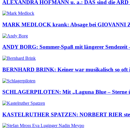
ALEXANDRA HOFMANN u. a.: DAS sind die ARD Sch
MARK MEDLOCK krank: Absage bei GIOVANNI
ANDY BORG: Sommer-Spaß mit längerer Sendezeit – d
BERNHARD BRINK: Keiner war musikalisch so oft im 
SCHLAGERPILOTEN: Mit „Laguna Blue – Sterne über
KASTELRUTHER SPATZEN: NORBERT RIER steht ber