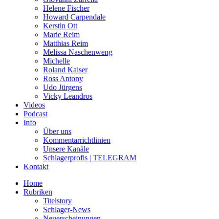
Helene Fischer
Howard Carpendale
Kerstin Ott
Marie Reim
Matthias Reim
Melissa Naschenweng
Michelle
Roland Kaiser
Ross Antony
Udo Jürgens
Vicky Leandros
Videos
Podcast
Info
Über uns
Kommentarrichtlinien
Unsere Kanäle
Schlagerprofis | TELEGRAM
Kontakt
Home
Rubriken
Titelstory
Schlager-News
Neuerscheinungen