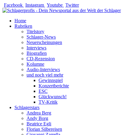
Zum
Facebook
Instagram
Youtube
Twitter
Inhalt
springen
Home
Rubriken
Titelstory
Schlager-News
Neuerscheinungen
Interviews
Biografien
CD-Rezension
Kolumne
Audio-Interviews
und noch viel mehr
Gewinnspiel
Konzertberichte
ESC
Glückwunsch!
TV-Kritik
Schlagerstars
Andrea Berg
Andy Borg
Beatrice Egli
Florian Silbereisen
Giovanni Zarrella