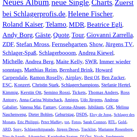
Neues Album
neue Single
Charts
Zuerst
,
,
,
bei Schlagerprofis.de
Helene Fischer
,
,
Roland Kaiser
Telamo
MDR
Beatrice Egli
,
,
,
,
Andy Borg
Gäste
Quote
Tour
Giovanni Zarrella
,
,
,
,
,
ZDF
Stefan Mross
Fernsehgarten
Show
Jürgens TV
,
,
,
,
,
Schlager-Spaß
Schlagerbooom
Andrea Kiewel
,
,
,
Michelle
Andrea Berg
Maite Kelly
SWR
Immer wieder
,
,
,
,
sonntags
Matthias Reim
Bernhard Brink
Howard
,
,
,
Carpendale
Ramon Roselly
Airplay
Best Of
Ben Zucker
,
,
,
,
,
ESC
,
Konzert
,
Christin Stark
,
Schlagerchampions
,
Stefanie Hertel
,
Kimmig
,
Kerstin Ott
,
,
,
,
Semino Rossi
Tickets
Thomas Anders
Ross
,
,
,
,
Antony
Anna-Carina Woitschack
Amigos
Udo Jürgens
Andreas
,
,
,
,
,
,
Gabalier
Vanessa Mai
Fantasy
Corona-Absage
Jubiläum
GfK
Melissa
,
,
,
,
,
Naschenweng
Dieter Bohlen
Geburtstag
DSDS
Eloy de Jong
Schlager des
,
,
,
,
,
,
,
,
Monats
Eric Philippi
Peter Maffay
tot
Fotos
Sarah Connor
RTL
Gold
,
,
,
,
,
,
ARD
Sony
Schlagerhitparade
Jürgen Drews
Tracklist
Marianne Rosenberg
,
,
,
,
,
,
Nino de Angelo
Adventsfest
Kastelruther Spatzen
DJ Ötzi
Nicole
Sendetermin