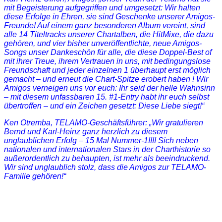
mit Begeisterung aufgegriffen und umgesetzt: Wir halten
diese Erfolge in Ehren, sie sind Geschenke unserer Amigos-
Freunde! Auf einem ganz besonderen Album vereint, sind
alle 14 Titeltracks unserer Chartalben, die HitMixe, die dazu
gehören, und vier bisher unveröffentlichte, neue Amigos-
Songs unser Dankeschön für alle, die diese Doppel-Best of
mit ihrer Treue, ihrem Vertrauen in uns, mit bedingungslose
Freundschaft und jeder einzelnen 1 überhaupt erst möglich
gemacht – und erneut die Chart-Spitze erobert haben ! Wir
Amigos verneigen uns vor euch: Ihr seid der helle Wahnsinn
– mit diesem unfassbaren 15. #1-Entry habt ihr euch selbst
übertroffen – und ein Zeichen gesetzt: Diese Liebe siegt!“
Ken Otremba, TELAMO-Geschäftsführer: „Wir gratulieren
Bernd und Karl-Heinz ganz herzlich zu diesem
unglaublichen Erfolg – 15 Mal Nummer-1!!!! Sich neben
nationalen und internationalen Stars in der Charthistorie so
außerordentlich zu behaupten, ist mehr als beeindruckend.
Wir sind unglaublich stolz, dass die Amigos zur TELAMO-
Familie gehören!“