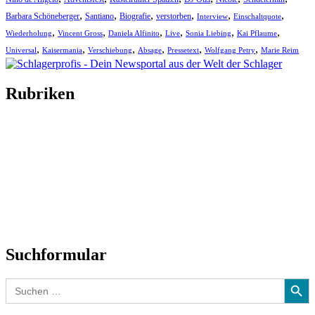
,
,
,
,
,
,
Barbara Schöneberger
Santiano
Biografie
verstorben
Interview
Einschaltquote
,
,
,
,
,
,
Wiederholung
Vincent Gross
Daniela Alfinito
Live
Sonia Liebing
Kai Pflaume
,
,
,
,
,
,
Universal
Kaisermania
Verschiebung
Absage
Pressetext
Wolfgang Petry
Marie Reim
Rubriken
Titelstory
SchlagerNews
Neuerscheinungen
Interviews
Biographien
CD-Rezension
Kolumne
Audio-Interviews
und mehr…
Suchformular
Search Button
Search
for: