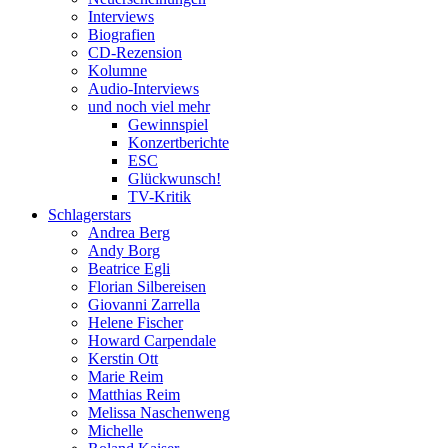
Interviews
Biografien
CD-Rezension
Kolumne
Audio-Interviews
und noch viel mehr
Gewinnspiel
Konzertberichte
ESC
Glückwunsch!
TV-Kritik
Schlagerstars
Andrea Berg
Andy Borg
Beatrice Egli
Florian Silbereisen
Giovanni Zarrella
Helene Fischer
Howard Carpendale
Kerstin Ott
Marie Reim
Matthias Reim
Melissa Naschenweng
Michelle