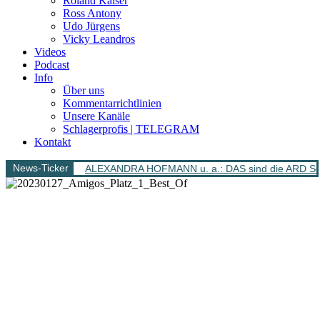
Roland Kaiser
Ross Antony
Udo Jürgens
Vicky Leandros
Videos
Podcast
Info
Über uns
Kommentarrichtlinien
Unsere Kanäle
Schlagerprofis | TELEGRAM
Kontakt
News-Ticker
ALEXANDRA HOFMANN u. a.: DAS sind die ARD Sch