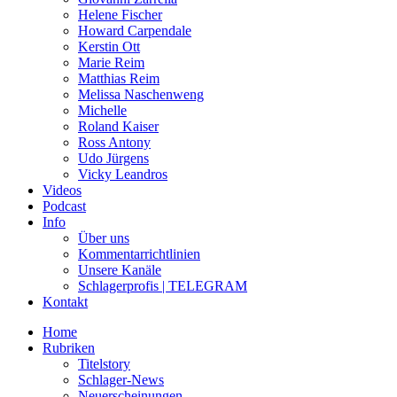
Helene Fischer
Howard Carpendale
Kerstin Ott
Marie Reim
Matthias Reim
Melissa Naschenweng
Michelle
Roland Kaiser
Ross Antony
Udo Jürgens
Vicky Leandros
Videos
Podcast
Info
Über uns
Kommentarrichtlinien
Unsere Kanäle
Schlagerprofis | TELEGRAM
Kontakt
Home
Rubriken
Titelstory
Schlager-News
Neuerscheinungen