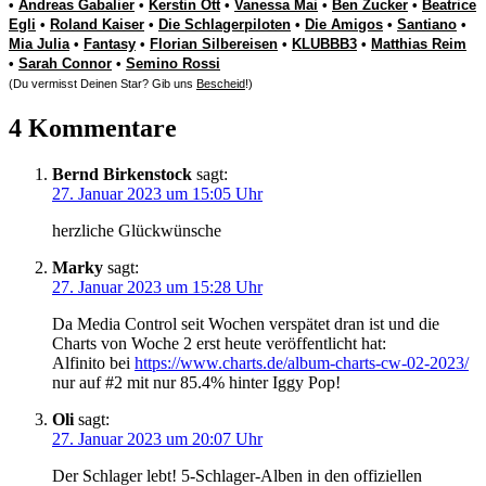
•
Andreas Gabalier
•
Kerstin Ott
•
Vanessa Mai
•
Ben Zucker
•
Beatrice
Egli
•
Roland Kaiser
•
Die Schlagerpiloten
•
Die Amigos
•
Santiano
•
Mia Julia
•
Fantasy
•
Florian Silbereisen
•
KLUBBB3
•
Matthias Reim
•
Sarah Connor
•
Semino Rossi
(Du vermisst Deinen Star? Gib uns
Bescheid
!)
4 Kommentare
Bernd Birkenstock
sagt:
27. Januar 2023 um 15:05 Uhr
herzliche Glückwünsche
Marky
sagt:
27. Januar 2023 um 15:28 Uhr
Da Media Control seit Wochen verspätet dran ist und die
Charts von Woche 2 erst heute veröffentlicht hat:
Alfinito bei
https://www.charts.de/album-charts-cw-02-2023/
nur auf #2 mit nur 85.4% hinter Iggy Pop!
Oli
sagt:
27. Januar 2023 um 20:07 Uhr
Der Schlager lebt! 5-Schlager-Alben in den offiziellen