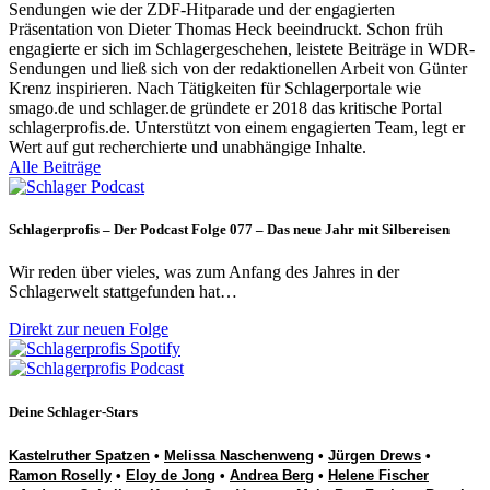
Sendungen wie der ZDF-Hitparade und der engagierten
Präsentation von Dieter Thomas Heck beeindruckt. Schon früh
engagierte er sich im Schlagergeschehen, leistete Beiträge in WDR-
Sendungen und ließ sich von der redaktionellen Arbeit von Günter
Krenz inspirieren. Nach Tätigkeiten für Schlagerportale wie
smago.de und schlager.de gründete er 2018 das kritische Portal
schlagerprofis.de. Unterstützt von einem engagierten Team, legt er
Wert auf gut recherchierte und unabhängige Inhalte.
Alle Beiträge
Schlagerprofis – Der Podcast Folge 077 – Das neue Jahr mit Silbereisen
Wir reden über vieles, was zum Anfang des Jahres in der
Schlagerwelt stattgefunden hat…
Direkt zur neuen Folge
Deine Schlager-Stars
Kastelruther Spatzen
•
Melissa Naschenweng
•
Jürgen Drews
•
Ramon Roselly
•
Eloy de Jong
•
Andrea Berg
•
Helene Fischer