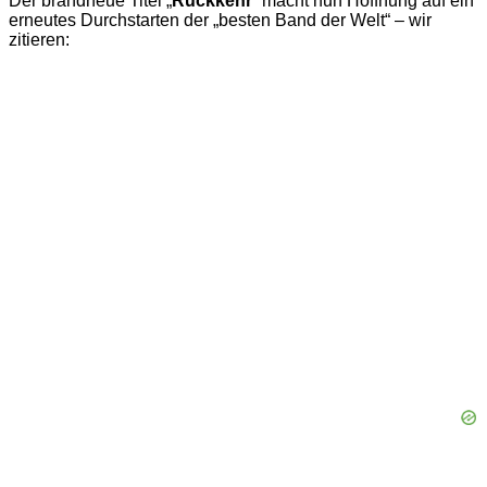
Der brandneue Titel „
Rückkehr
“ macht nun Hoffnung auf ein
erneutes Durchstarten der „besten Band der Welt“ – wir
zitieren: