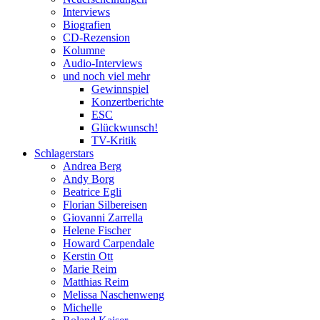
Interviews
Biografien
CD-Rezension
Kolumne
Audio-Interviews
und noch viel mehr
Gewinnspiel
Konzertberichte
ESC
Glückwunsch!
TV-Kritik
Schlagerstars
Andrea Berg
Andy Borg
Beatrice Egli
Florian Silbereisen
Giovanni Zarrella
Helene Fischer
Howard Carpendale
Kerstin Ott
Marie Reim
Matthias Reim
Melissa Naschenweng
Michelle