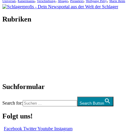
,
,
,
,
,
,
Universal
Kaisermania
Verschiebung
Absage
Pressetext
Wolfgang Petry
Marie Reim
Rubriken
Titelstory
SchlagerNews
Neuerscheinungen
Interviews
Biographien
CD-Rezension
Kolumne
Audio-Interviews
und mehr…
Suchformular
Search for:
Search Button
Folgt uns!
Facebook
Twitter
Youtube
Instagram