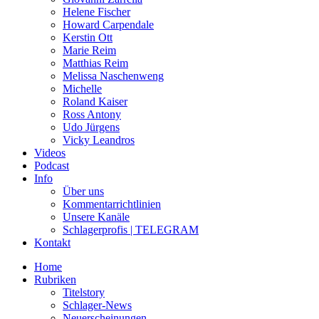
Helene Fischer
Howard Carpendale
Kerstin Ott
Marie Reim
Matthias Reim
Melissa Naschenweng
Michelle
Roland Kaiser
Ross Antony
Udo Jürgens
Vicky Leandros
Videos
Podcast
Info
Über uns
Kommentarrichtlinien
Unsere Kanäle
Schlagerprofis | TELEGRAM
Kontakt
Home
Rubriken
Titelstory
Schlager-News
Neuerscheinungen