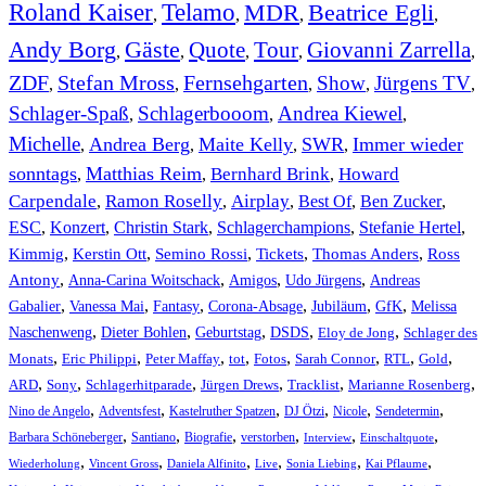
Roland Kaiser
Telamo
MDR
Beatrice Egli
,
,
,
,
Andy Borg
Gäste
Quote
Tour
Giovanni Zarrella
,
,
,
,
,
ZDF
Stefan Mross
Fernsehgarten
Show
Jürgens TV
,
,
,
,
,
Schlager-Spaß
Schlagerbooom
Andrea Kiewel
,
,
,
Michelle
Andrea Berg
Maite Kelly
SWR
Immer wieder
,
,
,
,
sonntags
Matthias Reim
Bernhard Brink
Howard
,
,
,
Carpendale
Ramon Roselly
Airplay
Best Of
Ben Zucker
,
,
,
,
,
ESC
,
Konzert
,
Christin Stark
,
Schlagerchampions
,
Stefanie Hertel
,
Kimmig
,
Kerstin Ott
,
,
,
,
Semino Rossi
Tickets
Thomas Anders
Ross
,
,
,
,
Antony
Anna-Carina Woitschack
Amigos
Udo Jürgens
Andreas
,
,
,
,
,
,
Gabalier
Vanessa Mai
Fantasy
Corona-Absage
Jubiläum
GfK
Melissa
,
,
,
,
,
Naschenweng
Dieter Bohlen
Geburtstag
DSDS
Eloy de Jong
Schlager des
,
,
,
,
,
,
,
,
Monats
Eric Philippi
Peter Maffay
tot
Fotos
Sarah Connor
RTL
Gold
,
,
,
,
,
,
ARD
Sony
Schlagerhitparade
Jürgen Drews
Tracklist
Marianne Rosenberg
,
,
,
,
,
,
Nino de Angelo
Adventsfest
Kastelruther Spatzen
DJ Ötzi
Nicole
Sendetermin
,
,
,
,
,
,
Barbara Schöneberger
Santiano
Biografie
verstorben
Interview
Einschaltquote
,
,
,
,
,
,
Wiederholung
Vincent Gross
Daniela Alfinito
Live
Sonia Liebing
Kai Pflaume