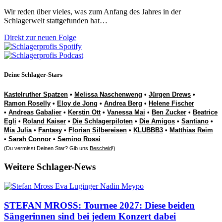
Wir reden über vieles, was zum Anfang des Jahres in der
Schlagerwelt stattgefunden hat…
Direkt zur neuen Folge
Deine Schlager-Stars
Kastelruther Spatzen
•
Melissa Naschenweng
•
Jürgen Drews
•
Ramon Roselly
•
Eloy de Jong
•
Andrea Berg
•
Helene Fischer
•
Andreas Gabalier
•
Kerstin Ott
•
Vanessa Mai
•
Ben Zucker
•
Beatrice
Egli
•
Roland Kaiser
•
Die Schlagerpiloten
•
Die Amigos
•
Santiano
•
Mia Julia
•
Fantasy
•
Florian Silbereisen
•
KLUBBB3
•
Matthias Reim
•
Sarah Connor
•
Semino Rossi
(Du vermisst Deinen Star? Gib uns
Bescheid
!)
Weitere Schlager-News
STEFAN MROSS: Tournee 2027: Diese beiden
Sängerinnen sind bei jedem Konzert dabei