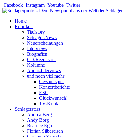
Zum
Facebook
Instagram
Youtube
Twitter
Inhalt
springen
Home
Rubriken
Titelstory
Schlager-News
Neuerscheinungen
Interviews
Biografien
CD-Rezension
Kolumne
Audio-Interviews
und noch viel mehr
Gewinnspiel
Konzertberichte
ESC
Glückwunsch!
TV-Kritik
Schlagerstars
Andrea Berg
Andy Borg
Beatrice Egli
Florian Silbereisen
Giovanni Zarrella