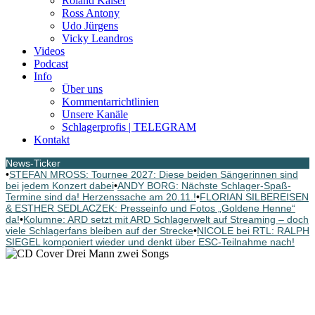
Roland Kaiser
Ross Antony
Udo Jürgens
Vicky Leandros
Videos
Podcast
Info
Über uns
Kommentarrichtlinien
Unsere Kanäle
Schlagerprofis | TELEGRAM
Kontakt
News-Ticker
•
STEFAN MROSS: Tournee 2027: Diese beiden Sängerinnen sind
bei jedem Konzert dabei
•
ANDY BORG: Nächste Schlager-Spaß-
Termine sind da! Herzenssache am 20.11.!
•
FLORIAN SILBEREISEN
& ESTHER SEDLACZEK: Presseinfo und Fotos „Goldene Henne“
da!
•
Kolumne: ARD setzt mit ARD Schlagerwelt auf Streaming – doch
viele Schlagerfans bleiben auf der Strecke
•
NICOLE bei RTL: RALPH
SIEGEL komponiert wieder und denkt über ESC-Teilnahme nach!