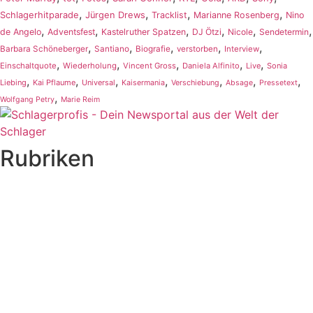
,
,
,
,
Schlagerhitparade
Jürgen Drews
Tracklist
Marianne Rosenberg
Nino
,
,
,
,
,
,
de Angelo
Adventsfest
Kastelruther Spatzen
DJ Ötzi
Nicole
Sendetermin
,
,
,
,
,
Barbara Schöneberger
Santiano
Biografie
verstorben
Interview
,
,
,
,
,
Einschaltquote
Wiederholung
Vincent Gross
Daniela Alfinito
Live
Sonia
,
,
,
,
,
,
,
Liebing
Kai Pflaume
Universal
Kaisermania
Verschiebung
Absage
Pressetext
,
Wolfgang Petry
Marie Reim
Rubriken
Titelstory
SchlagerNews
Neuerscheinungen
Interviews
Biographien
CD-Rezension
Kolumne
Audio-Interviews