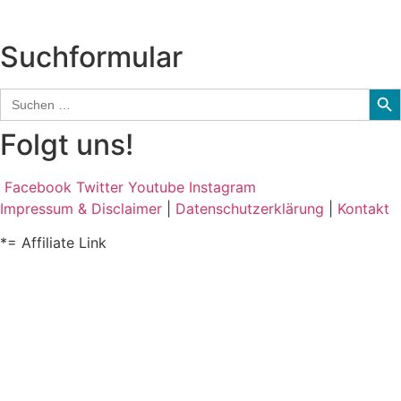
und mehr…
Suchformular
Sear
Search
for:
Folgt uns!
Facebook
Twitter
Youtube
Instagram
Impressum & Disclaimer
|
Datenschutzerklärung
|
Kontakt
*= Affiliate Link