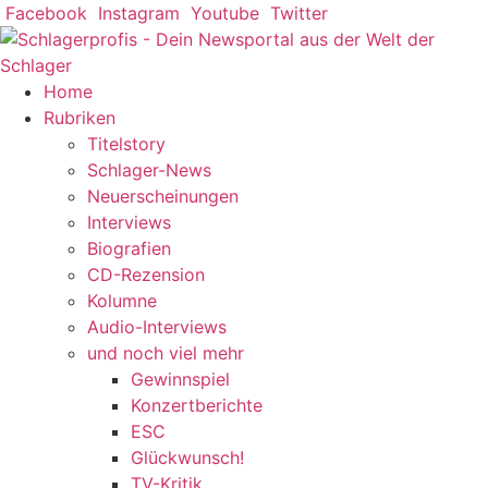
Zum
Facebook
Instagram
Youtube
Twitter
Inhalt
springen
Home
Rubriken
Titelstory
Schlager-News
Neuerscheinungen
Interviews
Biografien
CD-Rezension
Kolumne
Audio-Interviews
und noch viel mehr
Gewinnspiel
Konzertberichte
ESC
Glückwunsch!
TV-Kritik