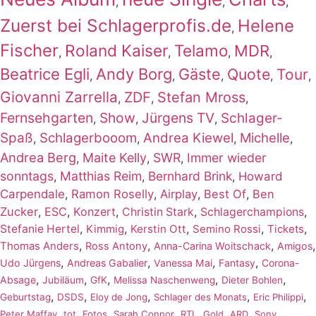
,
,
,
Zuerst bei Schlagerprofis.de
Helene
,
Fischer
Roland Kaiser
Telamo
MDR
,
,
,
,
Beatrice Egli
Andy Borg
Gäste
Quote
Tour
,
,
,
,
,
Giovanni Zarrella
ZDF
Stefan Mross
,
,
,
Fernsehgarten
Show
Jürgens TV
Schlager-
,
,
,
Spaß
Schlagerbooom
Andrea Kiewel
Michelle
,
,
,
,
Andrea Berg
Maite Kelly
SWR
Immer wieder
,
,
,
sonntags
Matthias Reim
Bernhard Brink
,
,
,
Howard
Carpendale
,
Ramon Roselly
,
Airplay
,
Best Of
,
Ben
Zucker
,
ESC
,
Konzert
,
,
,
Christin Stark
Schlagerchampions
,
,
,
,
,
Stefanie Hertel
Kimmig
Kerstin Ott
Semino Rossi
Tickets
,
,
,
,
Thomas Anders
Ross Antony
Anna-Carina Woitschack
Amigos
,
,
,
,
Udo Jürgens
Andreas Gabalier
Vanessa Mai
Fantasy
Corona-
,
,
,
,
,
Absage
Jubiläum
GfK
Melissa Naschenweng
Dieter Bohlen
,
,
,
,
,
Geburtstag
DSDS
Eloy de Jong
Schlager des Monats
Eric Philippi
,
,
,
,
,
,
,
,
Peter Maffay
tot
Fotos
Sarah Connor
RTL
Gold
ARD
Sony