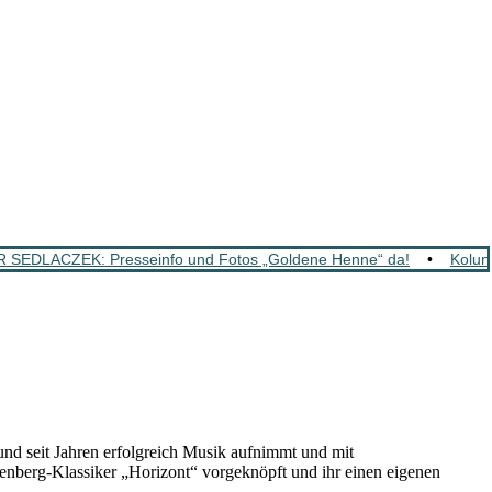
SEDLACZEK: Presseinfo und Fotos „Goldene Henne“ da!
•
Kolum
nd seit Jahren erfolgreich Musik aufnimmt und mit
nberg-Klassiker „Horizont“ vorgeknöpft und ihr einen eigenen