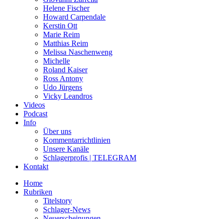
Helene Fischer
Howard Carpendale
Kerstin Ott
Marie Reim
Matthias Reim
Melissa Naschenweng
Michelle
Roland Kaiser
Ross Antony
Udo Jürgens
Vicky Leandros
Videos
Podcast
Info
Über uns
Kommentarrichtlinien
Unsere Kanäle
Schlagerprofis | TELEGRAM
Kontakt
Home
Rubriken
Titelstory
Schlager-News
Neuerscheinungen