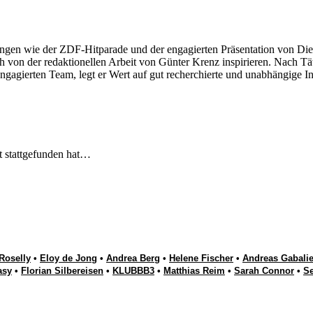
ngen wie der ZDF-Hitparade und der engagierten Präsentation von Die
 von der redaktionellen Arbeit von Günter Krenz inspirieren. Nach Tät
engagierten Team, legt er Wert auf gut recherchierte und unabhängige In
t stattgefunden hat…
Roselly
•
Eloy de Jong
•
Andrea Berg
•
Helene Fischer
•
Andreas Gabalie
asy
•
Florian Silbereisen
•
KLUBBB3
•
Matthias Reim
•
Sarah Connor
•
S