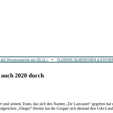
da! Herzenssache am 20.11.!
•
FLORIAN SILBEREISEN & ESTHER 
auch 2020 durch
her und seinem Team, das sich den Namen „De Lancaster“ gegeben hat u
lgreichen „Flieger“-Remix hat die Gruppe sich diesmal den Udo-Linde