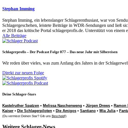
Stephan Imming
Stephan Imming, ein lebenslanger Schlagerenthusiast, war von Sendu
Schlagergeschehen, leistete Beiträge in WDR-Sendungen und ließ sich
er 2018 das kritische Portal schlagerprofis.de. Unterstützt von einem 
Alle Beiträge
Schlagerprofis – Der Podcast Folge 077 – Das neue Jahr mit Silbereisen
Wir reden über vieles, was zum Anfang des Jahres in der Schlagerwel
Direkt zur neuen Folge
Deine Schlager-Stars
Kastelruther Spatzen
•
Melissa Naschenweng
•
Jürgen Drews
•
Ramon 
Kaiser
•
Die Schlagerpiloten
•
Die Amigos
•
Santiano
•
Mia Julia
•
Fant
(Du vermisst Deinen Star? Gib uns
Bescheid
!)
Weitere Schlager-News