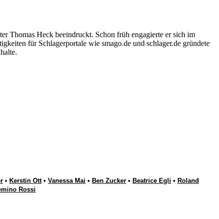
ter Thomas Heck beeindruckt. Schon früh engagierte er sich im
igkeiten für Schlagerportale wie smago.de und schlager.de gründete
halte.
r
•
Kerstin Ott
•
Vanessa Mai
•
Ben Zucker
•
Beatrice Egli
•
Roland
emino Rossi