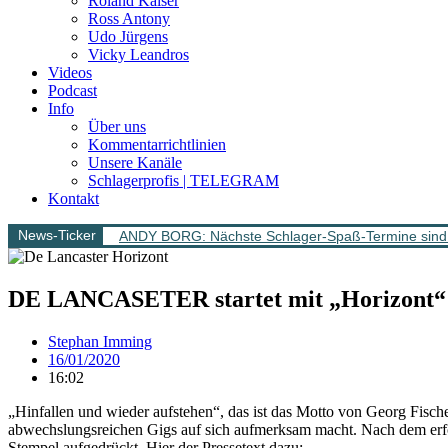
Roland Kaiser
Ross Antony
Udo Jürgens
Vicky Leandros
Videos
Podcast
Info
Über uns
Kommentarrichtlinien
Unsere Kanäle
Schlagerprofis | TELEGRAM
Kontakt
News-Ticker
ANDY BORG: Nächste Schlager-Spaß-Termine sind 
DE LANCASETER startet mit „Horizont“ 
Stephan Imming
16/01/2020
16:02
„Hinfallen und wieder aufstehen“, das ist das Motto von Georg Fisc
abwechslungsreichen Gigs auf sich aufmerksam macht. Nach dem erfo
Stempel aufgedrückt. Hier der Pressetext dazu: