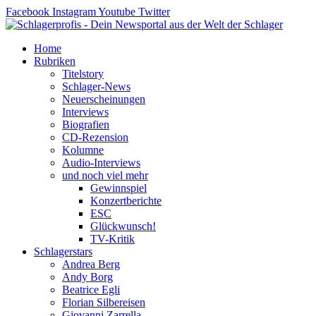
Zum
Facebook
Instagram
Youtube
Twitter
Inhalt
springen
Home
Rubriken
Titelstory
Schlager-News
Neuerscheinungen
Interviews
Biografien
CD-Rezension
Kolumne
Audio-Interviews
und noch viel mehr
Gewinnspiel
Konzertberichte
ESC
Glückwunsch!
TV-Kritik
Schlagerstars
Andrea Berg
Andy Borg
Beatrice Egli
Florian Silbereisen
Giovanni Zarrella