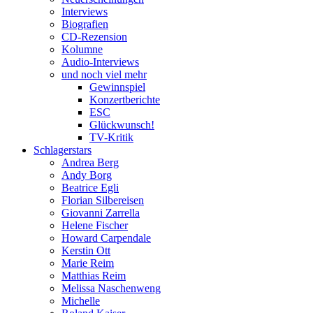
Interviews
Biografien
CD-Rezension
Kolumne
Audio-Interviews
und noch viel mehr
Gewinnspiel
Konzertberichte
ESC
Glückwunsch!
TV-Kritik
Schlagerstars
Andrea Berg
Andy Borg
Beatrice Egli
Florian Silbereisen
Giovanni Zarrella
Helene Fischer
Howard Carpendale
Kerstin Ott
Marie Reim
Matthias Reim
Melissa Naschenweng
Michelle