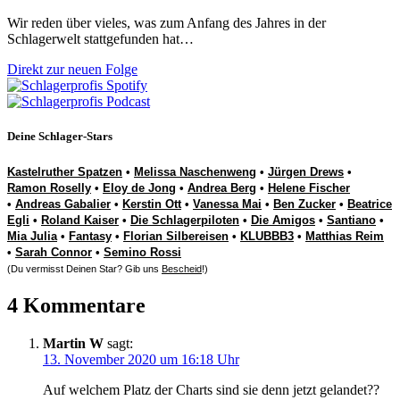
Wir reden über vieles, was zum Anfang des Jahres in der
Schlagerwelt stattgefunden hat…
Direkt zur neuen Folge
Deine Schlager-Stars
Kastelruther Spatzen
•
Melissa Naschenweng
•
Jürgen Drews
•
Ramon Roselly
•
Eloy de Jong
•
Andrea Berg
•
Helene Fischer
•
Andreas Gabalier
•
Kerstin Ott
•
Vanessa Mai
•
Ben Zucker
•
Beatrice
Egli
•
Roland Kaiser
•
Die Schlagerpiloten
•
Die Amigos
•
Santiano
•
Mia Julia
•
Fantasy
•
Florian Silbereisen
•
KLUBBB3
•
Matthias Reim
•
Sarah Connor
•
Semino Rossi
(Du vermisst Deinen Star? Gib uns
Bescheid
!)
4 Kommentare
Martin W
sagt:
13. November 2020 um 16:18 Uhr
Auf welchem Platz der Charts sind sie denn jetzt gelandet??