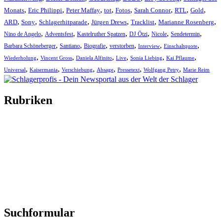
,
,
,
,
,
,
,
,
Monats
Eric Philippi
Peter Maffay
tot
Fotos
Sarah Connor
RTL
Gold
,
,
,
,
,
,
ARD
Sony
Schlagerhitparade
Jürgen Drews
Tracklist
Marianne Rosenberg
,
,
,
,
,
,
Nino de Angelo
Adventsfest
Kastelruther Spatzen
DJ Ötzi
Nicole
Sendetermin
,
,
,
,
,
,
Barbara Schöneberger
Santiano
Biografie
verstorben
Interview
Einschaltquote
,
,
,
,
,
,
Wiederholung
Vincent Gross
Daniela Alfinito
Live
Sonia Liebing
Kai Pflaume
,
,
,
,
,
,
Universal
Kaisermania
Verschiebung
Absage
Pressetext
Wolfgang Petry
Marie Reim
Rubriken
Titelstory
SchlagerNews
Neuerscheinungen
Interviews
Biographien
CD-Rezension
Kolumne
Audio-Interviews
und mehr…
Suchformular