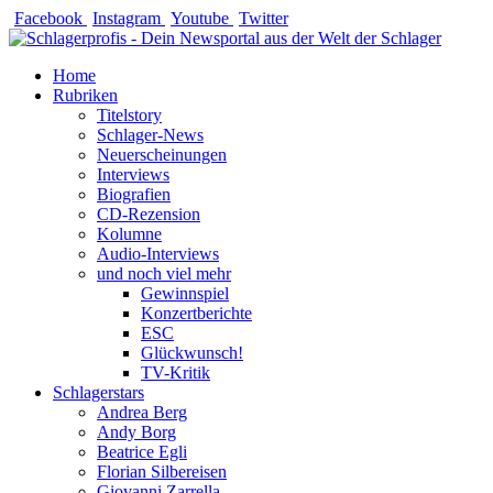
Zum
Facebook
Instagram
Youtube
Twitter
Inhalt
springen
Home
Rubriken
Titelstory
Schlager-News
Neuerscheinungen
Interviews
Biografien
CD-Rezension
Kolumne
Audio-Interviews
und noch viel mehr
Gewinnspiel
Konzertberichte
ESC
Glückwunsch!
TV-Kritik
Schlagerstars
Andrea Berg
Andy Borg
Beatrice Egli
Florian Silbereisen
Giovanni Zarrella