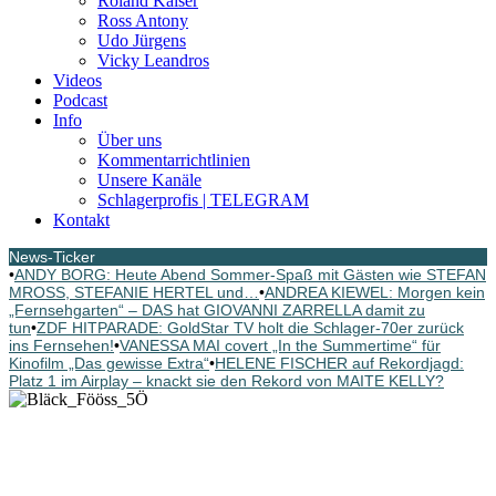
Roland Kaiser
Ross Antony
Udo Jürgens
Vicky Leandros
Videos
Podcast
Info
Über uns
Kommentarrichtlinien
Unsere Kanäle
Schlagerprofis | TELEGRAM
Kontakt
News-Ticker
•
ANDY BORG: Heute Abend Sommer-Spaß mit Gästen wie STEFAN
MROSS, STEFANIE HERTEL und…
•
ANDREA KIEWEL: Morgen kein
„Fernsehgarten“ – DAS hat GIOVANNI ZARRELLA damit zu
tun
•
ZDF HITPARADE: GoldStar TV holt die Schlager-70er zurück
ins Fernsehen!
•
VANESSA MAI covert „In the Summertime“ für
Kinofilm „Das gewisse Extra“
•
HELENE FISCHER auf Rekordjagd:
Platz 1 im Airplay – knackt sie den Rekord von MAITE KELLY?