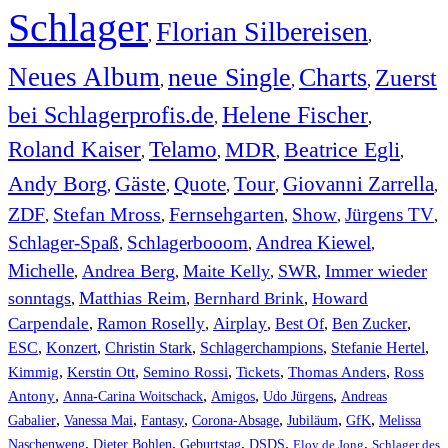
Schlager
Florian Silbereisen
,
,
Neues Album
neue Single
Charts
Zuerst
,
,
,
bei Schlagerprofis.de
Helene Fischer
,
,
Roland Kaiser
Telamo
MDR
Beatrice Egli
,
,
,
,
Andy Borg
Gäste
Quote
Tour
Giovanni Zarrella
,
,
,
,
,
ZDF
Stefan Mross
Fernsehgarten
Show
Jürgens TV
,
,
,
,
,
Schlager-Spaß
Schlagerbooom
Andrea Kiewel
,
,
,
Michelle
Andrea Berg
Maite Kelly
SWR
Immer wieder
,
,
,
,
sonntags
Matthias Reim
Bernhard Brink
Howard
,
,
,
Carpendale
Ramon Roselly
Airplay
Best Of
Ben Zucker
,
,
,
,
,
ESC
,
Konzert
,
Christin Stark
,
Schlagerchampions
,
Stefanie Hertel
,
Kimmig
,
Kerstin Ott
,
,
,
,
Semino Rossi
Tickets
Thomas Anders
Ross
,
,
,
,
Antony
Anna-Carina Woitschack
Amigos
Udo Jürgens
Andreas
,
,
,
,
,
,
Gabalier
Vanessa Mai
Fantasy
Corona-Absage
Jubiläum
GfK
Melissa
,
,
,
,
,
Naschenweng
Dieter Bohlen
Geburtstag
DSDS
Eloy de Jong
Schlager des