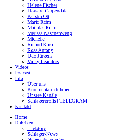
Helene Fischer
Howard Carpendale
Kerstin Ott
Marie Reim
Matthias Reim
Melissa Naschenweng
Michelle
Roland Kaiser
Ross Antony
Udo Jürgens
Vicky Leandros
Videos
Podcast
Info
Über uns
Kommentarrichtlinien
Unsere Kanäle
Schlagerprofis | TELEGRAM
Kontakt
Home
Rubriken
Titelstory
Schlager-News
Neuerscheinungen