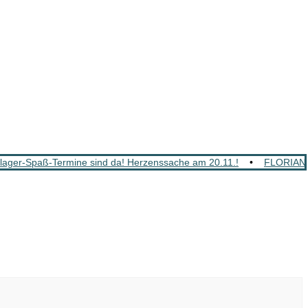
ger-Spaß-Termine sind da! Herzenssache am 20.11.!
•
FLORIAN 