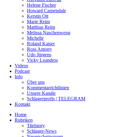
Helene Fischer
Howard Carpendale
Kerstin Ott
Marie Reim
Matthias Reim
Melissa Naschenweng
Michelle
Roland Kaiser
Ross Antony
Udo Jürgens
Vicky Leandros
Videos
Podcast
Info
Über uns
Kommentarrichtlinien
Unsere Kanäle
Schlagerprofis | TELEGRAM
Kontakt
Home
Rubriken
Titelstory
Schlager-News
Neuerscheinungen