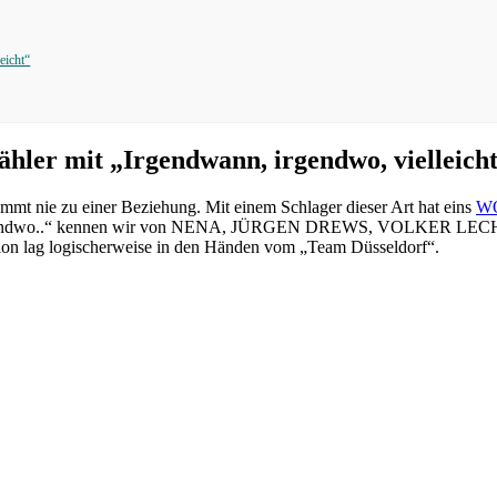
eicht“
er mit „Irgendwann, irgendwo, vielleich
mmt nie zu einer Beziehung. Mit einem Schlager dieser Art hat eins
W
nn, irgendwo..“ kennen wir von NENA, JÜRGEN DREWS, VOLKER LECH
ktion lag logischerweise in den Händen vom „Team Düsseldorf“.