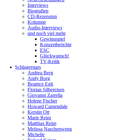
Interviews
Biografien
CD-Rezension
Kolumne
Audio-Interviews
und noch viel mehr
Gewinnspiel
Konzertberichte
ESC
Glückwunsch!
TV-Kritik
Schlagerstars
Andrea Berg
Andy Borg
Beatrice Egli
Florian Silbereisen
Giovanni Zarrella
Helene Fischer
Howard Carpendale
Kerstin Ott
Marie Reim
Matthias Reim
Melissa Naschenweng
Michelle