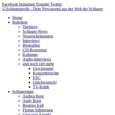
Zum
Facebook
Instagram
Youtube
Twitter
Inhalt
springen
Home
Rubriken
Titelstory
Schlager-News
Neuerscheinungen
Interviews
Biografien
CD-Rezension
Kolumne
Audio-Interviews
und noch viel mehr
Gewinnspiel
Konzertberichte
ESC
Glückwunsch!
TV-Kritik
Schlagerstars
Andrea Berg
Andy Borg
Beatrice Egli
Florian Silbereisen
Giovanni Zarrella