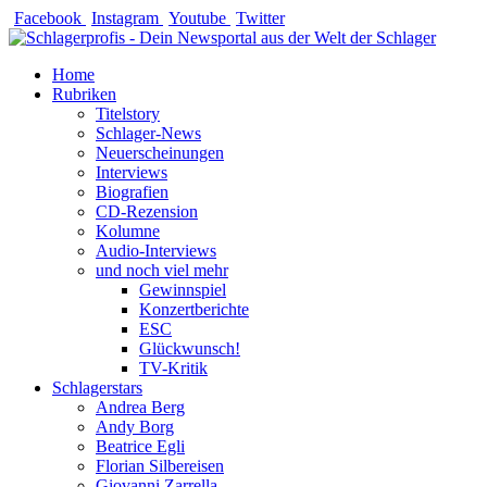
Zum
Facebook
Instagram
Youtube
Twitter
Inhalt
springen
Home
Rubriken
Titelstory
Schlager-News
Neuerscheinungen
Interviews
Biografien
CD-Rezension
Kolumne
Audio-Interviews
und noch viel mehr
Gewinnspiel
Konzertberichte
ESC
Glückwunsch!
TV-Kritik
Schlagerstars
Andrea Berg
Andy Borg
Beatrice Egli
Florian Silbereisen
Giovanni Zarrella