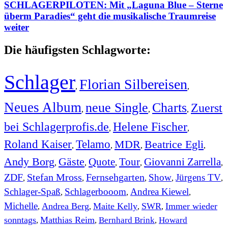
SCHLAGERPILOTEN: Mit „Laguna Blue – Sterne
überm Paradies“ geht die musikalische Traumreise
weiter
Die häufigsten Schlagworte:
Schlager
Florian Silbereisen
,
,
Neues Album
neue Single
Charts
Zuerst
,
,
,
bei Schlagerprofis.de
Helene Fischer
,
,
Roland Kaiser
Telamo
MDR
Beatrice Egli
,
,
,
,
Andy Borg
Gäste
Quote
Tour
Giovanni Zarrella
,
,
,
,
,
ZDF
Stefan Mross
Fernsehgarten
Show
Jürgens TV
,
,
,
,
,
Schlager-Spaß
Schlagerbooom
Andrea Kiewel
,
,
,
Michelle
Andrea Berg
Maite Kelly
SWR
Immer wieder
,
,
,
,
sonntags
Matthias Reim
Bernhard Brink
Howard
,
,
,