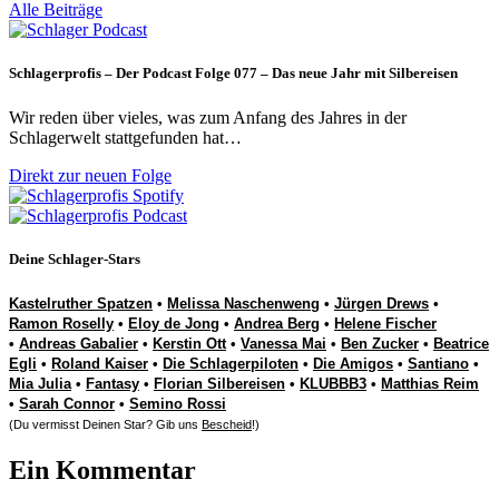
Alle Beiträge
Schlagerprofis – Der Podcast Folge 077 – Das neue Jahr mit Silbereisen
Wir reden über vieles, was zum Anfang des Jahres in der
Schlagerwelt stattgefunden hat…
Direkt zur neuen Folge
Deine Schlager-Stars
Kastelruther Spatzen
•
Melissa Naschenweng
•
Jürgen Drews
•
Ramon Roselly
•
Eloy de Jong
•
Andrea Berg
•
Helene Fischer
•
Andreas Gabalier
•
Kerstin Ott
•
Vanessa Mai
•
Ben Zucker
•
Beatrice
Egli
•
Roland Kaiser
•
Die Schlagerpiloten
•
Die Amigos
•
Santiano
•
Mia Julia
•
Fantasy
•
Florian Silbereisen
•
KLUBBB3
•
Matthias Reim
•
Sarah Connor
•
Semino Rossi
(Du vermisst Deinen Star? Gib uns
Bescheid
!)
Ein Kommentar