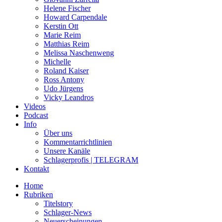
Helene Fischer
Howard Carpendale
Kerstin Ott
Marie Reim
Matthias Reim
Melissa Naschenweng
Michelle
Roland Kaiser
Ross Antony
Udo Jürgens
Vicky Leandros
Videos
Podcast
Info
Über uns
Kommentarrichtlinien
Unsere Kanäle
Schlagerprofis | TELEGRAM
Kontakt
Home
Rubriken
Titelstory
Schlager-News
Neuerscheinungen