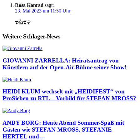
Rosa Konrad
sagt:
23. Mai 2023 um 11:50 Uhr
❣️👍❣️🌹
Weitere Schlager-News
GIOVANNI ZARRELLA: Heiratsantrag von
Künstlern auf der Open-Air-Bühne seiner Show!
HEIDI KLUM wechselt mit „HEIDIFEST“ von
ProSieben zu RTL – Vorbild für STEFAN MROSS?
ANDY BORG: Heute Abend Sommer-Spaß mit
Gästen wie STEFAN MROSS, STEFANIE
HERTEL und…