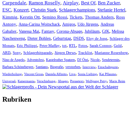
Carpendale
Ramon Roselly
Airplay
Best Of
Ben Zucker
,
,
,
,
,
ESC
,
Konzert
,
Christin Stark
,
Schlagerchampions
,
Stefanie Hertel
,
Kimmig
,
Kerstin Ott
,
,
,
,
Semino Rossi
Tickets
Thomas Anders
Ross
,
,
,
,
Antony
Anna-Carina Woitschack
Amigos
Udo Jürgens
Andreas
,
,
,
,
,
,
Gabalier
Vanessa Mai
Fantasy
Corona-Absage
Jubiläum
GfK
Melissa
,
,
,
,
,
Naschenweng
Dieter Bohlen
Geburtstag
DSDS
Eloy de Jong
Schlager des
,
,
,
,
,
,
,
,
Monats
Eric Philippi
Peter Maffay
tot
RTL
Fotos
Sarah Connor
Gold
,
,
,
,
,
,
ARD
Sony
Schlagerhitparade
Jürgen Drews
Tracklist
Marianne Rosenberg
,
,
,
,
,
,
Nino de Angelo
Adventsfest
Kastelruther Spatzen
DJ Ötzi
Nicole
Sendetermin
,
,
,
,
,
,
Barbara Schöneberger
Santiano
Biografie
verstorben
Interview
Einschaltquote
,
,
,
,
,
,
Wiederholung
Vincent Gross
Daniela Alfinito
Live
Sonia Liebing
Kai Pflaume
,
,
,
,
,
,
Universal
Kaisermania
Verschiebung
Absage
Pressetext
Wolfgang Petry
Marie Reim
Rubriken
Titelstory
SchlagerNews
Neuerscheinungen
Interviews