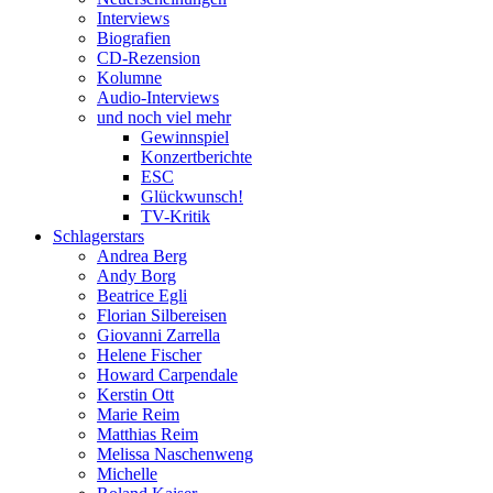
Interviews
Biografien
CD-Rezension
Kolumne
Audio-Interviews
und noch viel mehr
Gewinnspiel
Konzertberichte
ESC
Glückwunsch!
TV-Kritik
Schlagerstars
Andrea Berg
Andy Borg
Beatrice Egli
Florian Silbereisen
Giovanni Zarrella
Helene Fischer
Howard Carpendale
Kerstin Ott
Marie Reim
Matthias Reim
Melissa Naschenweng
Michelle