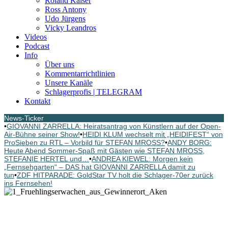
Roland Kaiser
Ross Antony
Udo Jürgens
Vicky Leandros
Videos
Podcast
Info
Über uns
Kommentarrichtlinien
Unsere Kanäle
Schlagerprofis | TELEGRAM
Kontakt
News-Ticker
•
GIOVANNI ZARRELLA: Heiratsantrag von Künstlern auf der Open-
Air-Bühne seiner Show!
•
HEIDI KLUM wechselt mit „HEIDIFEST“ von
ProSieben zu RTL – Vorbild für STEFAN MROSS?
•
ANDY BORG:
Heute Abend Sommer-Spaß mit Gästen wie STEFAN MROSS,
STEFANIE HERTEL und…
•
ANDREA KIEWEL: Morgen kein
„Fernsehgarten“ – DAS hat GIOVANNI ZARRELLA damit zu
tun
•
ZDF HITPARADE: GoldStar TV holt die Schlager-70er zurück
ins Fernsehen!