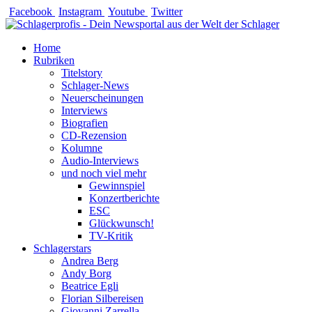
Zum
Facebook
Instagram
Youtube
Twitter
Inhalt
springen
Home
Rubriken
Titelstory
Schlager-News
Neuerscheinungen
Interviews
Biografien
CD-Rezension
Kolumne
Audio-Interviews
und noch viel mehr
Gewinnspiel
Konzertberichte
ESC
Glückwunsch!
TV-Kritik
Schlagerstars
Andrea Berg
Andy Borg
Beatrice Egli
Florian Silbereisen
Giovanni Zarrella