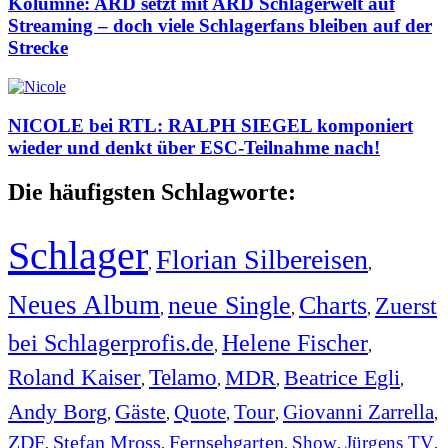
Kolumne: ARD setzt mit ARD Schlagerwelt auf
Streaming – doch viele Schlagerfans bleiben auf der
Strecke
NICOLE bei RTL: RALPH SIEGEL komponiert
wieder und denkt über ESC-Teilnahme nach!
Die häufigsten Schlagworte:
Schlager
Florian Silbereisen
,
,
Neues Album
neue Single
Charts
Zuerst
,
,
,
bei Schlagerprofis.de
Helene Fischer
,
,
Roland Kaiser
Telamo
MDR
Beatrice Egli
,
,
,
,
Andy Borg
Gäste
Quote
Tour
Giovanni Zarrella
,
,
,
,
,
ZDF
Stefan Mross
Fernsehgarten
Show
Jürgens TV
,
,
,
,
,