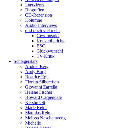
Interviews
Biografien
CD-Rezension
Kolumne
Audio-Interviews
und noch viel mehr
Gewinnspiel
Konzertberichte
ESC
Glückwunsch!
TV-Kritik
Schlagerstars
Andrea Berg
Andy Borg
Beatrice Egli
Florian Silbereisen
Giovanni Zarrella
Helene Fischer
Howard Carpendale
Kerstin Ott
Marie Reim
Matthias Reim
Melissa Naschenweng
Michelle