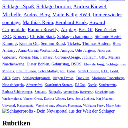
Schlager-Spaß
Schlagerbooom
Andrea Kiewel
,
,
,
Michelle
Andrea Berg
Maite Kelly
SWR
Immer wieder
,
,
,
,
sonntags
Matthias Reim
Bernhard Brink
Howard
,
,
,
Carpendale
Ramon Roselly
Airplay
Best Of
Ben Zucker
,
,
,
,
,
ESC
,
Konzert
,
Christin Stark
,
Schlagerchampions
,
Stefanie Hertel
,
Kimmig
,
Kerstin Ott
,
,
,
,
Semino Rossi
Tickets
Thomas Anders
Ross
,
,
,
,
Antony
Anna-Carina Woitschack
Amigos
Udo Jürgens
Andreas
,
,
,
,
,
,
Gabalier
Vanessa Mai
Fantasy
Corona-Absage
Jubiläum
GfK
Melissa
,
,
,
,
,
Naschenweng
Dieter Bohlen
Geburtstag
DSDS
Eloy de Jong
Schlager des
,
,
,
,
,
,
,
,
Monats
Eric Philippi
Peter Maffay
tot
Fotos
Sarah Connor
RTL
Gold
,
,
,
,
,
,
ARD
Sony
Schlagerhitparade
Jürgen Drews
Tracklist
Marianne Rosenberg
,
,
,
,
,
,
Nino de Angelo
Adventsfest
Kastelruther Spatzen
DJ Ötzi
Nicole
Sendetermin
,
,
,
,
,
,
Barbara Schöneberger
Santiano
Biografie
verstorben
Interview
Einschaltquote
,
,
,
,
,
,
Wiederholung
Vincent Gross
Daniela Alfinito
Live
Sonia Liebing
Kai Pflaume
,
,
,
,
,
,
Universal
Kaisermania
Verschiebung
Absage
Pressetext
Wolfgang Petry
Marie Reim
Rubriken