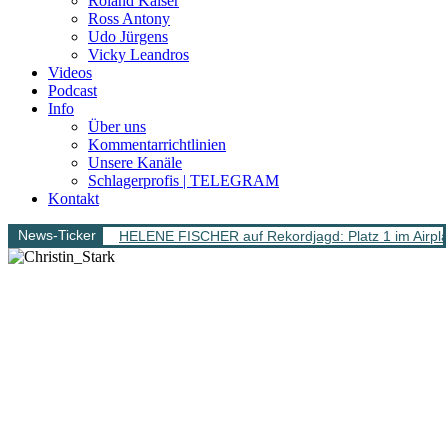
Roland Kaiser
Ross Antony
Udo Jürgens
Vicky Leandros
Videos
Podcast
Info
Über uns
Kommentarrichtlinien
Unsere Kanäle
Schlagerprofis | TELEGRAM
Kontakt
News-Ticker
HELENE FISCHER auf Rekordjagd: Platz 1 im Airpl