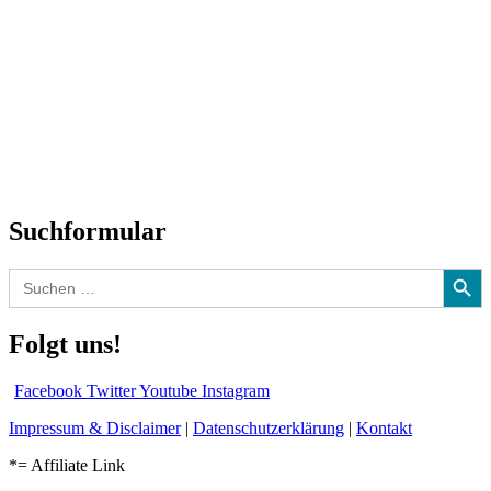
Titelstory
SchlagerNews
Neuerscheinungen
Interviews
Biographien
CD-Rezension
Kolumne
Audio-Interviews
und mehr…
Suchformular
Search Button
Search
for:
Folgt uns!
Facebook
Twitter
Youtube
Instagram
Impressum & Disclaimer
|
Datenschutzerklärung
|
Kontakt
*= Affiliate Link