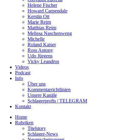
Helene Fischer
Howard Carpendale
Kerstin Ott
Marie Reim
Matthias Reim
Melissa Naschenweng
Michelle
Roland Kaiser
Ross Antony
Udo Jürgens
Vicky Leandros
Videos
Podcast
Info
Über uns
Kommentarrichtlinien
Unsere Kanäle
Schlagerprofis | TELEGRAM
Kontakt
Home
Rubriken
Titelstory
Schlager-News
Neuerscheinungen