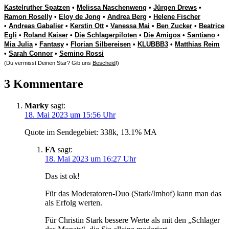
Kastelruther Spatzen
•
Melissa Naschenweng
•
Jürgen Drews
•
Ramon Roselly
•
Eloy de Jong
•
Andrea Berg
•
Helene Fischer
•
Andreas Gabalier
•
Kerstin Ott
•
Vanessa Mai
•
Ben Zucker
•
Beatrice
Egli
•
Roland Kaiser
•
Die Schlagerpiloten
•
Die Amigos
•
Santiano
•
Mia Julia
•
Fantasy
•
Florian Silbereisen
•
KLUBBB3
•
Matthias Reim
•
Sarah Connor
•
Semino Rossi
(Du vermisst Deinen Star? Gib uns
Bescheid
!)
3 Kommentare
Marky
sagt:
18. Mai 2023 um 15:56 Uhr
Quote im Sendegebiet: 338k, 13.1% MA
FA
sagt:
18. Mai 2023 um 16:27 Uhr
Das ist ok!
Für das Moderatoren-Duo (Stark/Imhof) kann man das
als Erfolg werten.
Für Christin Stark bessere Werte als mit den „Schlager