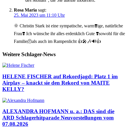
des Monats“, die Sie alleine moderiert.
Rosa Maria
sagt:
25. Mai 2023 um 11:10 Uhr
🌞 Christin Stark ist eine sympatische, warm❣️ige, natürliche
Frau❣️ Ich wünsche ihr alles erdenklich Gute ❣️sowohl für die
Familie🫠als auch im Rampenlicht 👍🎤🎶🔊👍
Weitere Schlager-News
HELENE FISCHER auf Rekordjagd: Platz 1 im
Airplay – knackt sie den Rekord von MAITE
KELLY?
ALEXANDRA HOFMANN u. a.: DAS sind die
ARD Schlagerhitparade Neuvorstellungen vom
07.08.2026