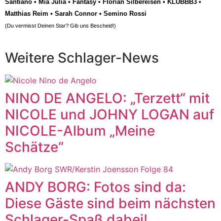
Santiano
•
Mia Julia
•
Fantasy
•
Florian Silbereisen
•
KLUBBB3
•
Matthias Reim
•
Sarah Connor
•
Semino Rossi
(Du vermisst Deinen Star? Gib uns
Bescheid
!)
Weitere Schlager-News
NINO DE ANGELO: „Terzett“ mit
NICOLE und JOHNY LOGAN auf
NICOLE-Album „Meine
Schätze“
ANDY BORG: Fotos sind da:
Diese Gäste sind beim nächsten
Schlager-Spaß dabei!