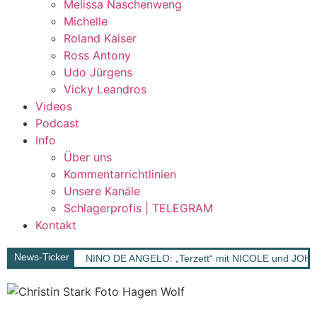
Melissa Naschenweng
Michelle
Roland Kaiser
Ross Antony
Udo Jürgens
Vicky Leandros
Videos
Podcast
Info
Über uns
Kommentarrichtlinien
Unsere Kanäle
Schlagerprofis | TELEGRAM
Kontakt
News-Ticker
NINO DE ANGELO: „Terzett“ mit NICOLE und JOH