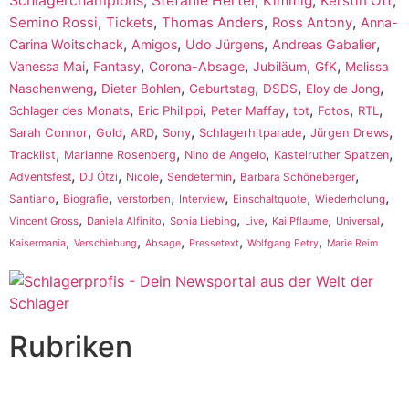
Schlagerchampions
Stefanie Hertel
Kimmig
Kerstin Ott
,
,
,
,
Semino Rossi
Tickets
Thomas Anders
Ross Antony
Anna-
,
,
,
,
Carina Woitschack
Amigos
Udo Jürgens
Andreas Gabalier
,
,
,
,
,
Vanessa Mai
Fantasy
Corona-Absage
Jubiläum
GfK
Melissa
,
,
,
,
,
Naschenweng
Dieter Bohlen
Geburtstag
DSDS
Eloy de Jong
,
,
,
,
,
,
Schlager des Monats
Eric Philippi
Peter Maffay
tot
Fotos
RTL
,
,
,
,
,
,
Sarah Connor
Gold
ARD
Sony
Schlagerhitparade
Jürgen Drews
,
,
,
,
Tracklist
Marianne Rosenberg
Nino de Angelo
Kastelruther Spatzen
,
,
,
,
,
Adventsfest
DJ Ötzi
Nicole
Sendetermin
Barbara Schöneberger
,
,
,
,
,
,
Santiano
Biografie
verstorben
Interview
Einschaltquote
Wiederholung
,
,
,
,
,
,
Vincent Gross
Daniela Alfinito
Sonia Liebing
Live
Kai Pflaume
Universal
,
,
,
,
,
Kaisermania
Verschiebung
Absage
Pressetext
Wolfgang Petry
Marie Reim
Rubriken
Titelstory