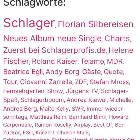
Schlagworte:
Schlager
Florian Silbereisen
,
,
Neues Album
neue Single
Charts
,
,
,
Zuerst bei Schlagerprofis.de
Helene
,
Fischer
Roland Kaiser
Telamo
MDR
,
,
,
,
Beatrice Egli
Andy Borg
Gäste
Quote
,
,
,
,
Tour
Giovanni Zarrella
ZDF
Stefan Mross
,
,
,
,
Fernsehgarten
Show
Jürgens TV
Schlager-
,
,
,
Spaß
Schlagerbooom
Andrea Kiewel
Michelle
,
,
,
,
Andrea Berg
Maite Kelly
SWR
Immer wieder
,
,
,
sonntags
Matthias Reim
Bernhard Brink
,
,
,
Howard
Carpendale
,
Ramon Roselly
,
Airplay
,
Best Of
,
Ben
Zucker
,
ESC
,
Konzert
,
,
Christin Stark
,
,
,
,