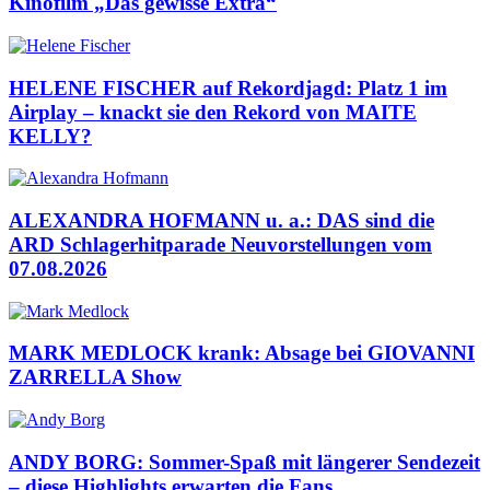
Kinofilm „Das gewisse Extra“
HELENE FISCHER auf Rekordjagd: Platz 1 im
Airplay – knackt sie den Rekord von MAITE
KELLY?
ALEXANDRA HOFMANN u. a.: DAS sind die
ARD Schlagerhitparade Neuvorstellungen vom
07.08.2026
MARK MEDLOCK krank: Absage bei GIOVANNI
ZARRELLA Show
ANDY BORG: Sommer-Spaß mit längerer Sendezeit
– diese Highlights erwarten die Fans