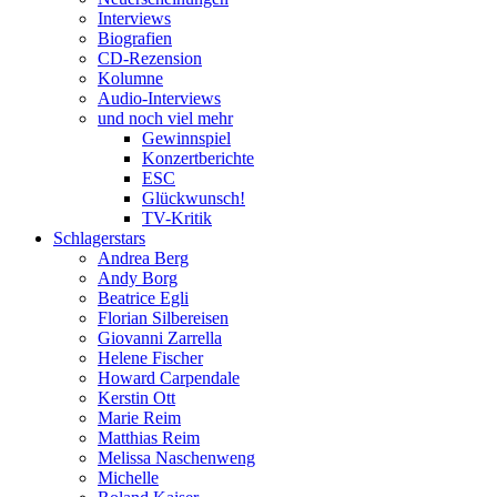
Interviews
Biografien
CD-Rezension
Kolumne
Audio-Interviews
und noch viel mehr
Gewinnspiel
Konzertberichte
ESC
Glückwunsch!
TV-Kritik
Schlagerstars
Andrea Berg
Andy Borg
Beatrice Egli
Florian Silbereisen
Giovanni Zarrella
Helene Fischer
Howard Carpendale
Kerstin Ott
Marie Reim
Matthias Reim
Melissa Naschenweng
Michelle