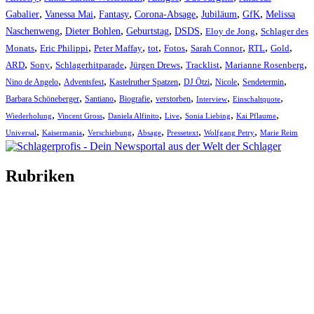
,
,
,
,
,
,
Gabalier
Vanessa Mai
Fantasy
Corona-Absage
Jubiläum
GfK
Melissa
,
,
,
,
,
Naschenweng
Dieter Bohlen
Geburtstag
DSDS
Eloy de Jong
Schlager des
,
,
,
,
,
,
,
,
Monats
Eric Philippi
Peter Maffay
tot
Fotos
Sarah Connor
RTL
Gold
,
,
,
,
,
,
ARD
Sony
Schlagerhitparade
Jürgen Drews
Tracklist
Marianne Rosenberg
,
,
,
,
,
,
Nino de Angelo
Adventsfest
Kastelruther Spatzen
DJ Ötzi
Nicole
Sendetermin
,
,
,
,
,
,
Barbara Schöneberger
Santiano
Biografie
verstorben
Interview
Einschaltquote
,
,
,
,
,
,
Wiederholung
Vincent Gross
Daniela Alfinito
Live
Sonia Liebing
Kai Pflaume
,
,
,
,
,
,
Universal
Kaisermania
Verschiebung
Absage
Pressetext
Wolfgang Petry
Marie Reim
Rubriken
Titelstory
SchlagerNews
Neuerscheinungen
Interviews
Biographien
CD-Rezension
Kolumne
Audio-Interviews
und mehr…