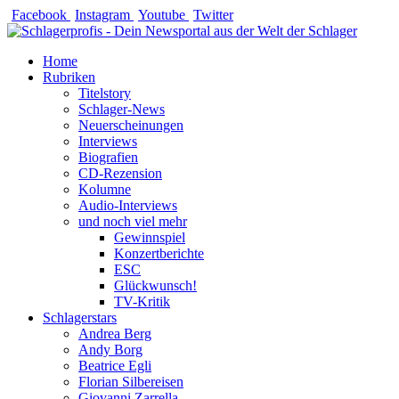
Zum
Facebook
Instagram
Youtube
Twitter
Inhalt
springen
Home
Rubriken
Titelstory
Schlager-News
Neuerscheinungen
Interviews
Biografien
CD-Rezension
Kolumne
Audio-Interviews
und noch viel mehr
Gewinnspiel
Konzertberichte
ESC
Glückwunsch!
TV-Kritik
Schlagerstars
Andrea Berg
Andy Borg
Beatrice Egli
Florian Silbereisen
Giovanni Zarrella