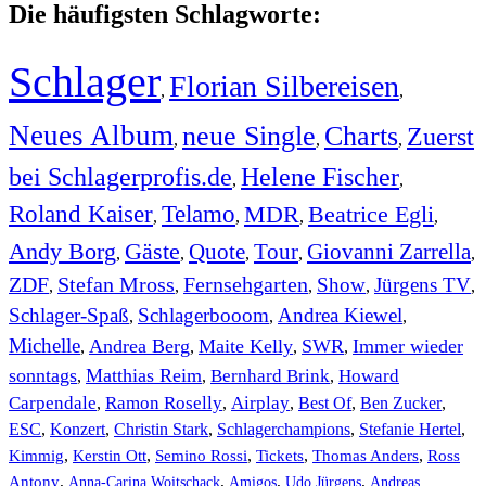
Die häufigsten Schlagworte:
Schlager
Florian Silbereisen
,
,
Neues Album
neue Single
Charts
Zuerst
,
,
,
bei Schlagerprofis.de
Helene Fischer
,
,
Roland Kaiser
Telamo
MDR
Beatrice Egli
,
,
,
,
Andy Borg
Gäste
Quote
Tour
Giovanni Zarrella
,
,
,
,
,
ZDF
Stefan Mross
Fernsehgarten
Show
Jürgens TV
,
,
,
,
,
Schlager-Spaß
Schlagerbooom
Andrea Kiewel
,
,
,
Michelle
Andrea Berg
Maite Kelly
SWR
Immer wieder
,
,
,
,
sonntags
Matthias Reim
Bernhard Brink
Howard
,
,
,
Carpendale
Ramon Roselly
Airplay
Best Of
Ben Zucker
,
,
,
,
,
ESC
,
Konzert
,
Christin Stark
,
Schlagerchampions
,
Stefanie Hertel
,
Kimmig
,
Kerstin Ott
,
,
,
,
Semino Rossi
Tickets
Thomas Anders
Ross
,
,
,
,
Antony
Anna-Carina Woitschack
Amigos
Udo Jürgens
Andreas