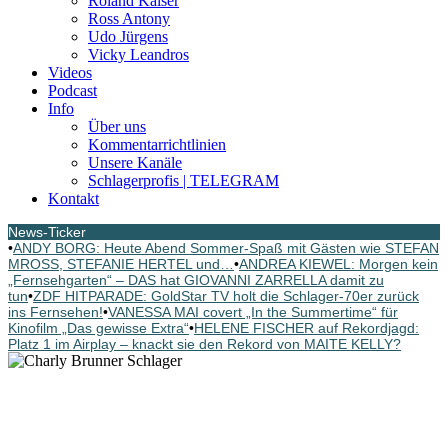
Roland Kaiser
Ross Antony
Udo Jürgens
Vicky Leandros
Videos
Podcast
Info
Über uns
Kommentarrichtlinien
Unsere Kanäle
Schlagerprofis | TELEGRAM
Kontakt
News-Ticker
•
ANDY BORG: Heute Abend Sommer-Spaß mit Gästen wie STEFAN
MROSS, STEFANIE HERTEL und…
•
ANDREA KIEWEL: Morgen kein
„Fernsehgarten“ – DAS hat GIOVANNI ZARRELLA damit zu
tun
•
ZDF HITPARADE: GoldStar TV holt die Schlager-70er zurück
ins Fernsehen!
•
VANESSA MAI covert „In the Summertime“ für
Kinofilm „Das gewisse Extra“
•
HELENE FISCHER auf Rekordjagd:
Platz 1 im Airplay – knackt sie den Rekord von MAITE KELLY?