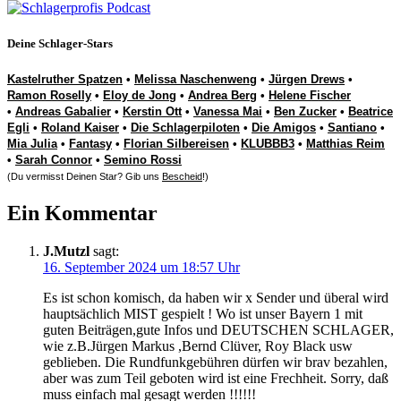
Deine Schlager-Stars
Kastelruther Spatzen
•
Melissa Naschenweng
•
Jürgen Drews
•
Ramon Roselly
•
Eloy de Jong
•
Andrea Berg
•
Helene Fischer
•
Andreas Gabalier
•
Kerstin Ott
•
Vanessa Mai
•
Ben Zucker
•
Beatrice
Egli
•
Roland Kaiser
•
Die Schlagerpiloten
•
Die Amigos
•
Santiano
•
Mia Julia
•
Fantasy
•
Florian Silbereisen
•
KLUBBB3
•
Matthias Reim
•
Sarah Connor
•
Semino Rossi
(Du vermisst Deinen Star? Gib uns
Bescheid
!)
Ein Kommentar
J.Mutzl
sagt:
16. September 2024 um 18:57 Uhr
Es ist schon komisch, da haben wir x Sender und überal wird
hauptsächlich MIST gespielt ! Wo ist unser Bayern 1 mit
guten Beiträgen,gute Infos und DEUTSCHEN SCHLAGER,
wie z.B.Jürgen Markus ,Bernd Clüver, Roy Black usw
geblieben. Die Rundfunkgebühren dürfen wir brav bezahlen,
aber was zum Teil geboten wird ist eine Frechheit. Sorry, daß
muss einfach mal gesagt werden !!!!!!