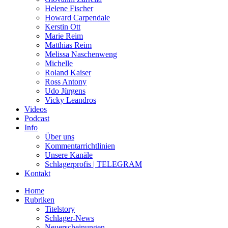
Helene Fischer
Howard Carpendale
Kerstin Ott
Marie Reim
Matthias Reim
Melissa Naschenweng
Michelle
Roland Kaiser
Ross Antony
Udo Jürgens
Vicky Leandros
Videos
Podcast
Info
Über uns
Kommentarrichtlinien
Unsere Kanäle
Schlagerprofis | TELEGRAM
Kontakt
Home
Rubriken
Titelstory
Schlager-News
Neuerscheinungen