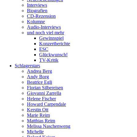
Interviews
Biografien
CD-Rezension
Kolumne
Audio-Interviews
und noch viel mehr
Gewinnspiel
Konzertberichte
ESC
Glückwunsch!
TV-Kritik
Schlagerstars
Andrea Berg
Andy Borg
Beatrice Egli
Florian Silbereisen
Giovanni Zarrella
Helene Fischer
Howard Carpendale
Kerstin Ott
Marie Reim
Matthias Reim
Melissa Naschenweng
Michelle