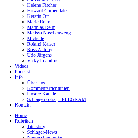
Helene Fischer
Howard Carpendale
Kerstin Ott
Marie Reim
Matthias Reim
Melissa Naschenweng
Michelle
Roland Kaiser
Ross Antony
Udo Jürgens
Vicky Leandros
Videos
Podcast
Info
Über uns
Kommentarrichtlinien
Unsere Kanäle
Schlagerprofis | TELEGRAM
Kontakt
Home
Rubriken
Titelstory
Schlager-News
Neuerscheinungen