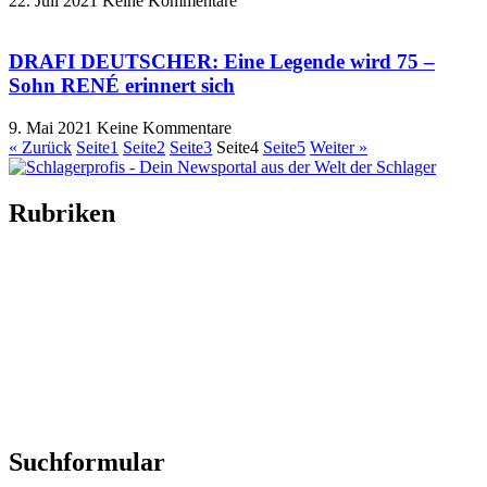
22. Juli 2021
Keine Kommentare
DRAFI DEUTSCHER: Eine Legende wird 75 –
Sohn RENÉ erinnert sich
9. Mai 2021
Keine Kommentare
« Zurück
Seite
1
Seite
2
Seite
3
Seite
4
Seite
5
Weiter »
Rubriken
Titelstory
SchlagerNews
Neuerscheinungen
Interviews
Biographien
CD-Rezension
Kolumne
Audio-Interviews
und mehr…
Suchformular