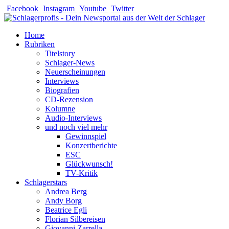
Zum
Facebook
Instagram
Youtube
Twitter
Inhalt
springen
Home
Rubriken
Titelstory
Schlager-News
Neuerscheinungen
Interviews
Biografien
CD-Rezension
Kolumne
Audio-Interviews
und noch viel mehr
Gewinnspiel
Konzertberichte
ESC
Glückwunsch!
TV-Kritik
Schlagerstars
Andrea Berg
Andy Borg
Beatrice Egli
Florian Silbereisen
Giovanni Zarrella