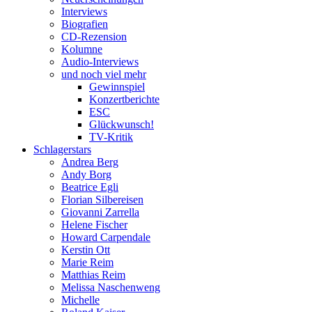
Interviews
Biografien
CD-Rezension
Kolumne
Audio-Interviews
und noch viel mehr
Gewinnspiel
Konzertberichte
ESC
Glückwunsch!
TV-Kritik
Schlagerstars
Andrea Berg
Andy Borg
Beatrice Egli
Florian Silbereisen
Giovanni Zarrella
Helene Fischer
Howard Carpendale
Kerstin Ott
Marie Reim
Matthias Reim
Melissa Naschenweng
Michelle