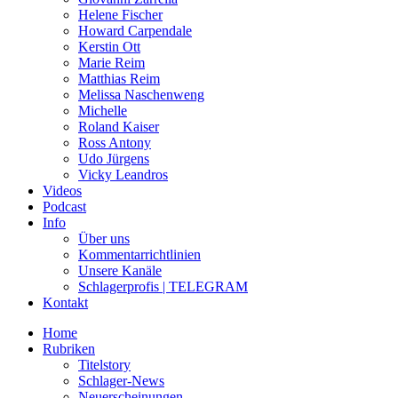
Helene Fischer
Howard Carpendale
Kerstin Ott
Marie Reim
Matthias Reim
Melissa Naschenweng
Michelle
Roland Kaiser
Ross Antony
Udo Jürgens
Vicky Leandros
Videos
Podcast
Info
Über uns
Kommentarrichtlinien
Unsere Kanäle
Schlagerprofis | TELEGRAM
Kontakt
Home
Rubriken
Titelstory
Schlager-News
Neuerscheinungen