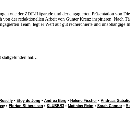
ngen wie der ZDF-Hitparade und der engagierten Präsentation von Die
 von der redaktionellen Arbeit von Günter Krenz inspirieren. Nach Tät
engagierten Team, legt er Wert auf gut recherchierte und unabhängige In
t stattgefunden hat…
Roselly
•
Eloy de Jong
•
Andrea Berg
•
Helene Fischer
•
Andreas Gabalie
asy
•
Florian Silbereisen
•
KLUBBB3
•
Matthias Reim
•
Sarah Connor
•
S