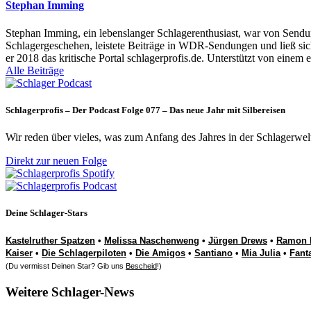
Stephan Imming
Stephan Imming, ein lebenslanger Schlagerenthusiast, war von Sendu
Schlagergeschehen, leistete Beiträge in WDR-Sendungen und ließ sich
er 2018 das kritische Portal schlagerprofis.de. Unterstützt von einem 
Alle Beiträge
Schlagerprofis – Der Podcast Folge 077 – Das neue Jahr mit Silbereisen
Wir reden über vieles, was zum Anfang des Jahres in der Schlagerwel
Direkt zur neuen Folge
Deine Schlager-Stars
Kastelruther Spatzen
•
Melissa Naschenweng
•
Jürgen Drews
•
Ramon 
Kaiser
•
Die Schlagerpiloten
•
Die Amigos
•
Santiano
•
Mia Julia
•
Fant
(Du vermisst Deinen Star? Gib uns
Bescheid
!)
Weitere Schlager-News