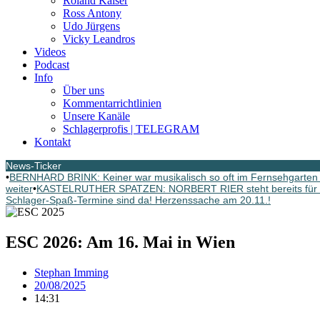
Roland Kaiser
Ross Antony
Udo Jürgens
Vicky Leandros
Videos
Podcast
Info
Über uns
Kommentarrichtlinien
Unsere Kanäle
Schlagerprofis | TELEGRAM
Kontakt
News-Ticker
•
BERNHARD BRINK: Keiner war musikalisch so oft im Fernsehgarten G
weiter
•
KASTELRUTHER SPATZEN: NORBERT RIER steht bereits für d
Schlager-Spaß-Termine sind da! Herzenssache am 20.11.!
ESC 2026: Am 16. Mai in Wien
Stephan Imming
20/08/2025
14:31