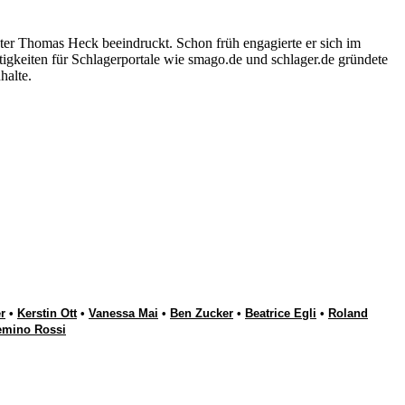
ter Thomas Heck beeindruckt. Schon früh engagierte er sich im
igkeiten für Schlagerportale wie smago.de und schlager.de gründete
halte.
r
•
Kerstin Ott
•
Vanessa Mai
•
Ben Zucker
•
Beatrice Egli
•
Roland
emino Rossi