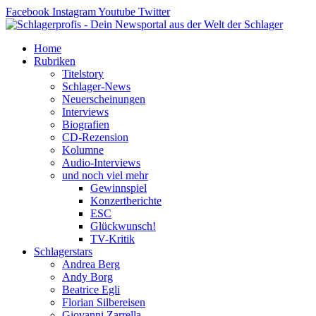
Zum
Facebook
Instagram
Youtube
Twitter
Inhalt
springen
Home
Rubriken
Titelstory
Schlager-News
Neuerscheinungen
Interviews
Biografien
CD-Rezension
Kolumne
Audio-Interviews
und noch viel mehr
Gewinnspiel
Konzertberichte
ESC
Glückwunsch!
TV-Kritik
Schlagerstars
Andrea Berg
Andy Borg
Beatrice Egli
Florian Silbereisen
Giovanni Zarrella