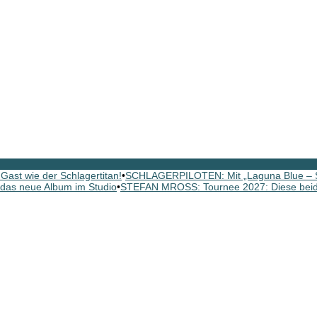
ast wie der Schlagertitan!
•
SCHLAGERPILOTEN: Mit „Laguna Blue – St
as neue Album im Studio
•
STEFAN MROSS: Tournee 2027: Diese beide