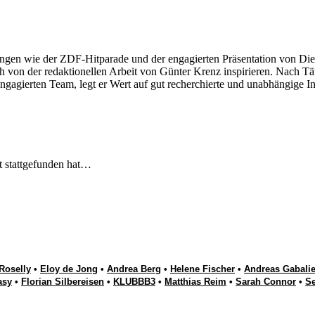
ngen wie der ZDF-Hitparade und der engagierten Präsentation von Die
 von der redaktionellen Arbeit von Günter Krenz inspirieren. Nach Tät
engagierten Team, legt er Wert auf gut recherchierte und unabhängige In
t stattgefunden hat…
Roselly
•
Eloy de Jong
•
Andrea Berg
•
Helene Fischer
•
Andreas Gabalie
asy
•
Florian Silbereisen
•
KLUBBB3
•
Matthias Reim
•
Sarah Connor
•
S