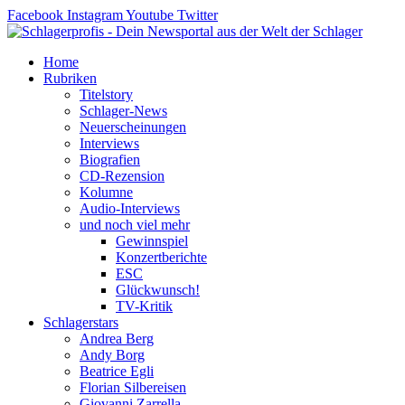
Zum
Facebook
Instagram
Youtube
Twitter
Inhalt
springen
Home
Rubriken
Titelstory
Schlager-News
Neuerscheinungen
Interviews
Biografien
CD-Rezension
Kolumne
Audio-Interviews
und noch viel mehr
Gewinnspiel
Konzertberichte
ESC
Glückwunsch!
TV-Kritik
Schlagerstars
Andrea Berg
Andy Borg
Beatrice Egli
Florian Silbereisen
Giovanni Zarrella