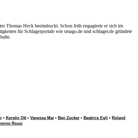
ter Thomas Heck beeindruckt. Schon früh engagierte er sich im
igkeiten für Schlagerportale wie smago.de und schlager.de gründete
halte.
r
•
Kerstin Ott
•
Vanessa Mai
•
Ben Zucker
•
Beatrice Egli
•
Roland
emino Rossi