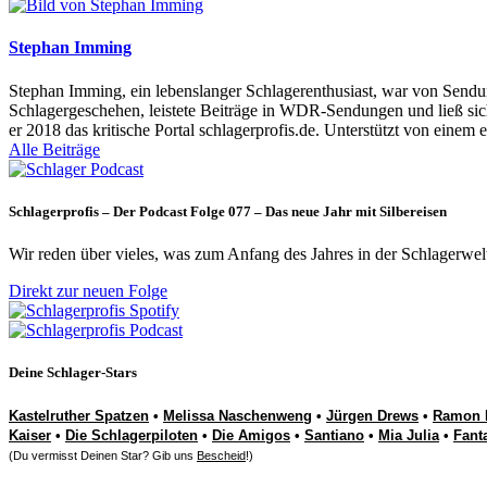
Stephan Imming
Stephan Imming, ein lebenslanger Schlagerenthusiast, war von Sendu
Schlagergeschehen, leistete Beiträge in WDR-Sendungen und ließ sich
er 2018 das kritische Portal schlagerprofis.de. Unterstützt von einem 
Alle Beiträge
Schlagerprofis – Der Podcast Folge 077 – Das neue Jahr mit Silbereisen
Wir reden über vieles, was zum Anfang des Jahres in der Schlagerwel
Direkt zur neuen Folge
Deine Schlager-Stars
Kastelruther Spatzen
•
Melissa Naschenweng
•
Jürgen Drews
•
Ramon 
Kaiser
•
Die Schlagerpiloten
•
Die Amigos
•
Santiano
•
Mia Julia
•
Fant
(Du vermisst Deinen Star? Gib uns
Bescheid
!)