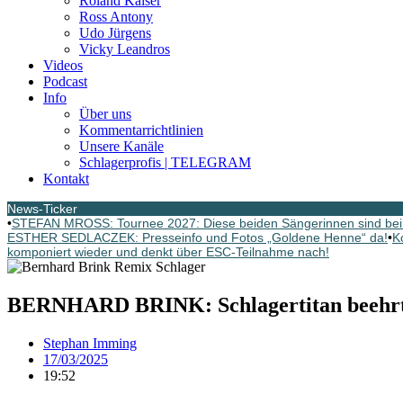
Roland Kaiser
Ross Antony
Udo Jürgens
Vicky Leandros
Videos
Podcast
Info
Über uns
Kommentarrichtlinien
Unsere Kanäle
Schlagerprofis | TELEGRAM
Kontakt
News-Ticker
•
STEFAN MROSS: Tournee 2027: Diese beiden Sängerinnen sind bei
ESTHER SEDLACZEK: Presseinfo und Fotos „Goldene Henne“ da!
•
K
komponiert wieder und denkt über ESC-Teilnahme nach!
BERNHARD BRINK: Schlagertitan beehr
Stephan Imming
17/03/2025
19:52