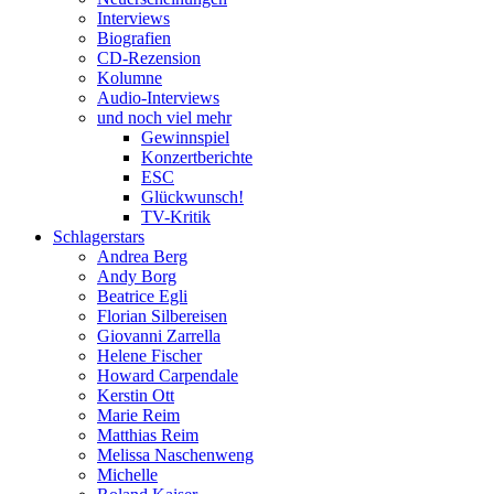
Interviews
Biografien
CD-Rezension
Kolumne
Audio-Interviews
und noch viel mehr
Gewinnspiel
Konzertberichte
ESC
Glückwunsch!
TV-Kritik
Schlagerstars
Andrea Berg
Andy Borg
Beatrice Egli
Florian Silbereisen
Giovanni Zarrella
Helene Fischer
Howard Carpendale
Kerstin Ott
Marie Reim
Matthias Reim
Melissa Naschenweng
Michelle