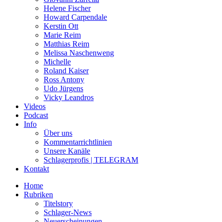
Helene Fischer
Howard Carpendale
Kerstin Ott
Marie Reim
Matthias Reim
Melissa Naschenweng
Michelle
Roland Kaiser
Ross Antony
Udo Jürgens
Vicky Leandros
Videos
Podcast
Info
Über uns
Kommentarrichtlinien
Unsere Kanäle
Schlagerprofis | TELEGRAM
Kontakt
Home
Rubriken
Titelstory
Schlager-News
Neuerscheinungen