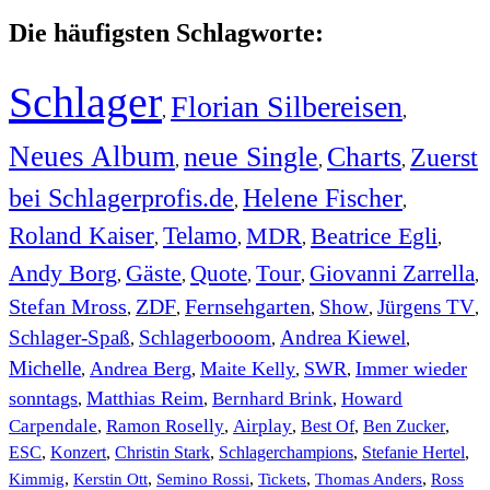
Die häufigsten Schlagworte:
Schlager
Florian Silbereisen
,
,
Neues Album
neue Single
Charts
Zuerst
,
,
,
bei Schlagerprofis.de
Helene Fischer
,
,
Roland Kaiser
Telamo
MDR
Beatrice Egli
,
,
,
,
Andy Borg
Gäste
Quote
Tour
Giovanni Zarrella
,
,
,
,
,
Stefan Mross
ZDF
Fernsehgarten
Show
Jürgens TV
,
,
,
,
,
Schlager-Spaß
Schlagerbooom
Andrea Kiewel
,
,
,
Michelle
Andrea Berg
Maite Kelly
SWR
Immer wieder
,
,
,
,
sonntags
Matthias Reim
Bernhard Brink
Howard
,
,
,
Carpendale
Ramon Roselly
Airplay
Best Of
Ben Zucker
,
,
,
,
,
ESC
,
Konzert
,
Christin Stark
,
Schlagerchampions
,
Stefanie Hertel
,
Kimmig
,
Kerstin Ott
,
,
,
,
Semino Rossi
Tickets
Thomas Anders
Ross