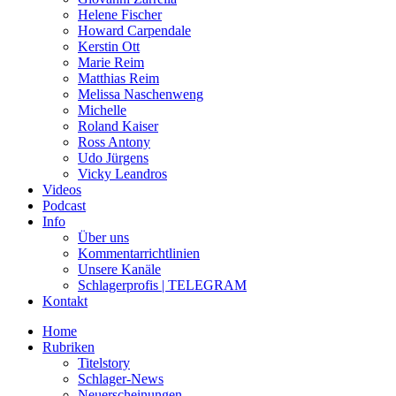
Helene Fischer
Howard Carpendale
Kerstin Ott
Marie Reim
Matthias Reim
Melissa Naschenweng
Michelle
Roland Kaiser
Ross Antony
Udo Jürgens
Vicky Leandros
Videos
Podcast
Info
Über uns
Kommentarrichtlinien
Unsere Kanäle
Schlagerprofis | TELEGRAM
Kontakt
Home
Rubriken
Titelstory
Schlager-News
Neuerscheinungen