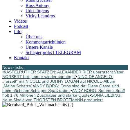
Roland Kaiser
Ross Antony
Udo Jürgens
Vicky Leandros
Videos
Podcast
Info
Über uns
Kommentarrichtlinien
Unsere Kanäle
Schlagerprofis | TELEGRAM
Kontakt
News-Ticker
•
KASTELRUTHER SPATZEN: ALEXANDER RIER überrascht Vater
NORBERT bei „Immer wieder sonntags“
•
NINO DE ANGELO:
„Terzett“ mit NICOLE und JOHNY LOGAN auf NICOLE-Album
„Meine Schätze“
•
ANDY BORG: Fotos sind da: Diese Gäste sind
beim nächsten Schlager-Spaß dabei!
•
ANDY BORG: Sommer-Spaß
holt 1,76 Millionen Zuschauer und starke Quote
•
SONIA LIEBING:
Neue Single von THORSTEN BRÖTZMANN produziert