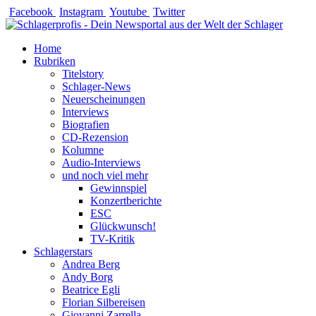
Zum
Facebook
Instagram
Youtube
Twitter
Inhalt
springen
Home
Rubriken
Titelstory
Schlager-News
Neuerscheinungen
Interviews
Biografien
CD-Rezension
Kolumne
Audio-Interviews
und noch viel mehr
Gewinnspiel
Konzertberichte
ESC
Glückwunsch!
TV-Kritik
Schlagerstars
Andrea Berg
Andy Borg
Beatrice Egli
Florian Silbereisen
Giovanni Zarrella