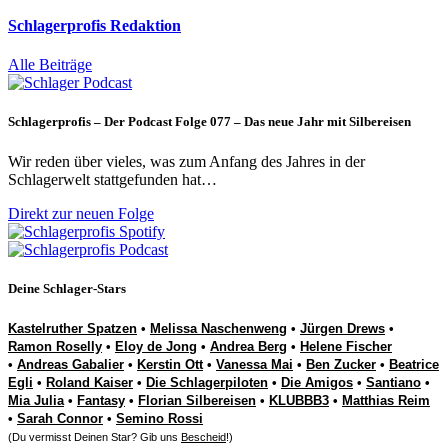
Schlagerprofis Redaktion
Alle Beiträge
Schlagerprofis – Der Podcast Folge 077 – Das neue Jahr mit Silbereisen
Wir reden über vieles, was zum Anfang des Jahres in der
Schlagerwelt stattgefunden hat…
Direkt zur neuen Folge
Deine Schlager-Stars
Kastelruther Spatzen
•
Melissa Naschenweng
•
Jürgen Drews
•
Ramon Roselly
•
Eloy de Jong
•
Andrea Berg
•
Helene Fischer
•
Andreas Gabalier
•
Kerstin Ott
•
Vanessa Mai
•
Ben Zucker
•
Beatrice
Egli
•
Roland Kaiser
•
Die Schlagerpiloten
•
Die Amigos
•
Santiano
•
Mia Julia
•
Fantasy
•
Florian Silbereisen
•
KLUBBB3
•
Matthias Reim
•
Sarah Connor
•
Semino Rossi
(Du vermisst Deinen Star? Gib uns
Bescheid
!)