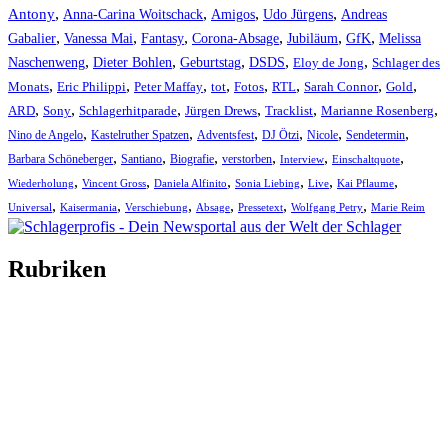
,
,
,
,
Antony
Anna-Carina Woitschack
Amigos
Udo Jürgens
Andreas
,
,
,
,
,
,
Gabalier
Vanessa Mai
Fantasy
Corona-Absage
Jubiläum
GfK
Melissa
,
,
,
,
,
Naschenweng
Dieter Bohlen
Geburtstag
DSDS
Eloy de Jong
Schlager des
,
,
,
,
,
,
,
,
Monats
Eric Philippi
Peter Maffay
tot
Fotos
RTL
Sarah Connor
Gold
,
,
,
,
,
,
ARD
Sony
Schlagerhitparade
Jürgen Drews
Tracklist
Marianne Rosenberg
,
,
,
,
,
,
Nino de Angelo
Kastelruther Spatzen
Adventsfest
DJ Ötzi
Nicole
Sendetermin
,
,
,
,
,
,
Barbara Schöneberger
Santiano
Biografie
verstorben
Interview
Einschaltquote
,
,
,
,
,
,
Wiederholung
Vincent Gross
Daniela Alfinito
Sonia Liebing
Live
Kai Pflaume
,
,
,
,
,
,
Universal
Kaisermania
Verschiebung
Absage
Pressetext
Wolfgang Petry
Marie Reim
Rubriken
Titelstory
SchlagerNews
Neuerscheinungen
Interviews
Biographien
CD-Rezension
Kolumne
Audio-Interviews