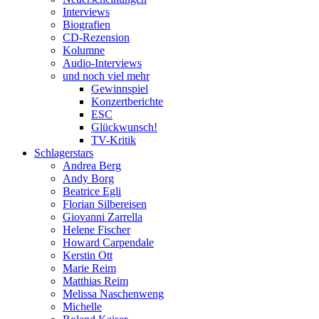
Interviews
Biografien
CD-Rezension
Kolumne
Audio-Interviews
und noch viel mehr
Gewinnspiel
Konzertberichte
ESC
Glückwunsch!
TV-Kritik
Schlagerstars
Andrea Berg
Andy Borg
Beatrice Egli
Florian Silbereisen
Giovanni Zarrella
Helene Fischer
Howard Carpendale
Kerstin Ott
Marie Reim
Matthias Reim
Melissa Naschenweng
Michelle