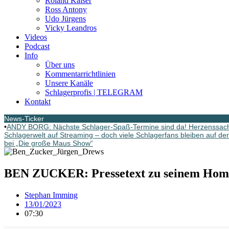
Roland Kaiser
Ross Antony
Udo Jürgens
Vicky Leandros
Videos
Podcast
Info
Über uns
Kommentarrichtlinien
Unsere Kanäle
Schlagerprofis | TELEGRAM
Kontakt
News-Ticker
•
ANDY BORG: Nächste Schlager-Spaß-Termine sind da! Herzenssach
Schlagerwelt auf Streaming – doch viele Schlagerfans bleiben auf de
bei „Die große Maus Show“
BEN ZUCKER: Pressetext zu seinem Hommag
Stephan Imming
13/01/2023
07:30