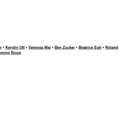
r
•
Kerstin Ott
•
Vanessa Mai
•
Ben Zucker
•
Beatrice Egli
•
Roland
emino Rossi