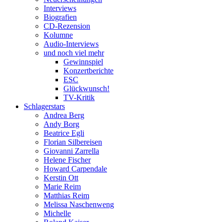
Interviews
Biografien
CD-Rezension
Kolumne
Audio-Interviews
und noch viel mehr
Gewinnspiel
Konzertberichte
ESC
Glückwunsch!
TV-Kritik
Schlagerstars
Andrea Berg
Andy Borg
Beatrice Egli
Florian Silbereisen
Giovanni Zarrella
Helene Fischer
Howard Carpendale
Kerstin Ott
Marie Reim
Matthias Reim
Melissa Naschenweng
Michelle