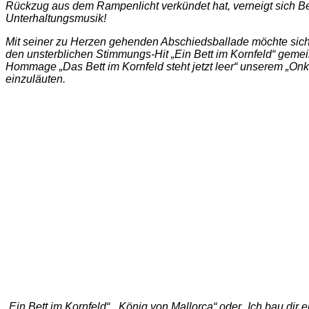
Rückzug aus dem Rampenlicht verkündet hat, verneigt sich Ben
Unterhaltungsmusik!
Mit seiner zu Herzen gehenden Abschiedsballade möchte sich 
den unsterblichen Stimmungs-Hit „Ein Bett im Kornfeld“ geme
Hommage „Das Bett im Kornfeld steht jetzt leer“ unserem „On
einzuläuten.
„Ein Bett im Kornfeld“, „König von Mallorca“ oder „Ich bau di