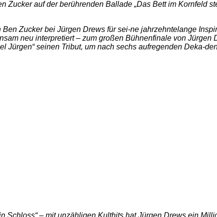
 Zucker auf der berührenden Ballade „Das Bett im Kornfeld ste
Ben Zucker bei Jürgen Drews für sei-ne jahrzehntelange Inspi
insam neu interpretiert – zum großen Bühnenfinale von Jürgen 
kel Jürgen“ seinen Tribut, um nach sechs aufregenden Deka-de
r ein Schloss“ – mit unzähligen Kulthits hat Jürgen Drews ein M