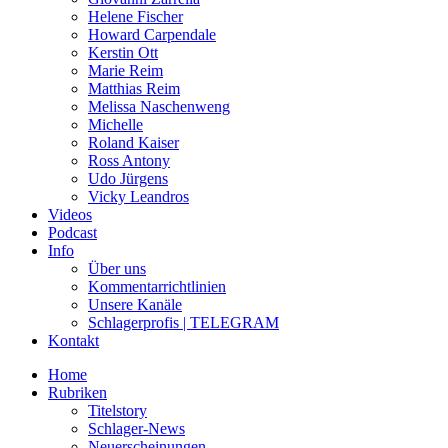
Helene Fischer
Howard Carpendale
Kerstin Ott
Marie Reim
Matthias Reim
Melissa Naschenweng
Michelle
Roland Kaiser
Ross Antony
Udo Jürgens
Vicky Leandros
Videos
Podcast
Info
Über uns
Kommentarrichtlinien
Unsere Kanäle
Schlagerprofis | TELEGRAM
Kontakt
Home
Rubriken
Titelstory
Schlager-News
Neuerscheinungen