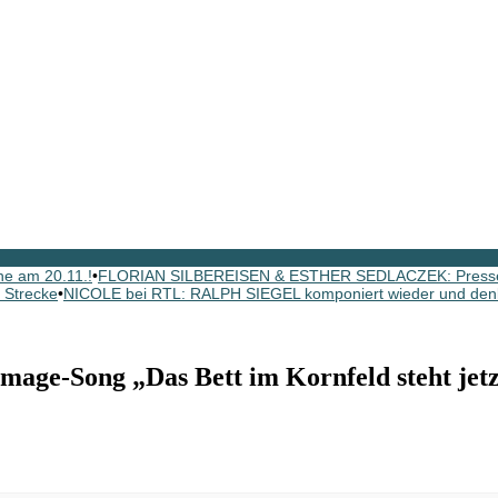
e am 20.11.!
•
FLORIAN SILBEREISEN & ESTHER SEDLACZEK: Pressein
r Strecke
•
NICOLE bei RTL: RALPH SIEGEL komponiert wieder und denk
e-Song „Das Bett im Kornfeld steht jetzt 