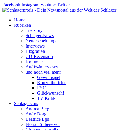
Zum
Facebook
Instagram
Youtube
Twitter
Inhalt
springen
Home
Rubriken
Titelstory
Schlager-News
Neuerscheinungen
Interviews
Biografien
CD-Rezension
Kolumne
Audio-Interviews
und noch viel mehr
Gewinnspiel
Konzertberichte
ESC
Glückwunsch!
TV-Kritik
Schlagerstars
Andrea Berg
Andy Borg
Beatrice Egli
Florian Silbereisen
Giovanni Zarrella