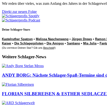
Wir reden über vieles, was zum Anfang des Jahres in der Schlagerwel
Direkt zur neuen Folge
Deine Schlager-Stars
Kastelruther Spatzen
•
Melissa Naschenweng
•
Jürgen Drews
•
Ramon 
Kaiser
•
Die Schlagerpiloten
•
Die Amigos
•
Santiano
•
Mia Julia
•
Fant
(Du vermisst Deinen Star? Gib uns
Bescheid
!)
Weitere Schlager-News
ANDY BORG: Nächste Schlager-Spaß-Termine sind da
FLORIAN SILBEREISEN & ESTHER SEDLACZEK: Pre