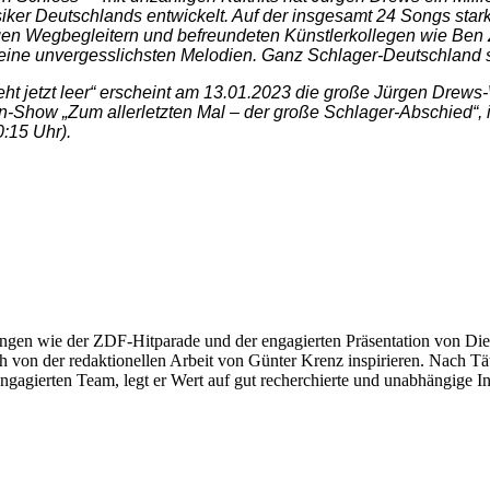
siker Deutschlands entwickelt. Auf der insgesamt 24 Songs sta
n Wegbegleitern und befreundeten Künstlerkollegen wie Ben Zu
seine unvergesslichsten Melodien. Ganz Schlager-Deutschland 
steht jetzt leer“ erscheint am 13.01.2023 die große Jürgen Dr
isen-Show „Zum allerletzten Mal – der große Schlager-Abschied
:15 Uhr).
ngen wie der ZDF-Hitparade und der engagierten Präsentation von Die
 von der redaktionellen Arbeit von Günter Krenz inspirieren. Nach Tät
engagierten Team, legt er Wert auf gut recherchierte und unabhängige In