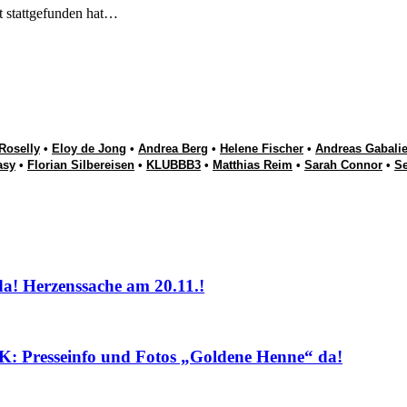
t stattgefunden hat…
Roselly
•
Eloy de Jong
•
Andrea Berg
•
Helene Fischer
•
Andreas Gabalie
asy
•
Florian Silbereisen
•
KLUBBB3
•
Matthias Reim
•
Sarah Connor
•
S
! Herzenssache am 20.11.!
sseinfo und Fotos „Goldene Henne“ da!