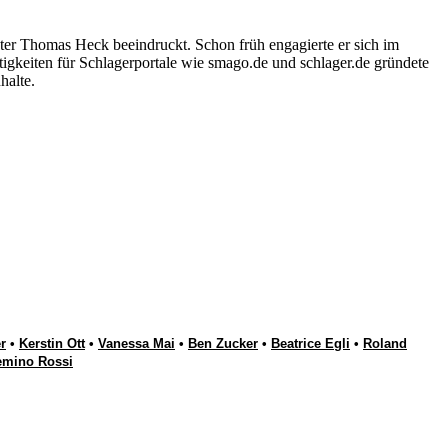
ter Thomas Heck beeindruckt. Schon früh engagierte er sich im
igkeiten für Schlagerportale wie smago.de und schlager.de gründete
halte.
r
•
Kerstin Ott
•
Vanessa Mai
•
Ben Zucker
•
Beatrice Egli
•
Roland
emino Rossi