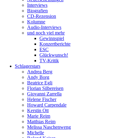
Interviews
Biografien
CD-Rezension
Kolumne
Audio-Interviews
und noch viel mehr
Gewinnspiel
Konzertberichte
ESC
Glückwunsch!
TV-Kritik
Schlagerstars
Andrea Berg
Andy Borg
Beatrice Egli
Florian Silbereisen
Giovanni Zarrella
Helene Fischer
Howard Carpendale
Kerstin Ott
Marie Reim
Matthias Reim
Melissa Naschenweng
Michelle