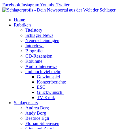
Zum
Facebook
Instagram
Youtube
Twitter
Inhalt
springen
Home
Rubriken
Titelstory
Schlager-News
Neuerscheinungen
Interviews
Biografien
CD-Rezension
Kolumne
Audio-Interviews
und noch viel mehr
Gewinnspiel
Konzertberichte
ESC
Glückwunsch!
TV-Kritik
Schlagerstars
Andrea Berg
Andy Borg
Beatrice Egli
Florian Silbereisen
Giovanni Zarrella