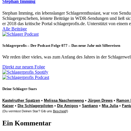
Stephan Imming
Stephan Imming, ein lebenslanger Schlagerenthusiast, war von Sendu
Schlagergeschehen, leistete Beiträge in WDR-Sendungen und ließ sich
er 2018 das kritische Portal schlagerprofis.de. Unterstützt von einem 
Alle Beiträge
Schlagerprofis – Der Podcast Folge 077 – Das neue Jahr mit Silbereisen
Wir reden über vieles, was zum Anfang des Jahres in der Schlagerwel
Direkt zur neuen Folge
Deine Schlager-Stars
Kastelruther Spatzen
•
Melissa Naschenweng
•
Jürgen Drews
•
Ramon 
Kaiser
•
Die Schlagerpiloten
•
Die Amigos
•
Santiano
•
Mia Julia
•
Fant
(Du vermisst Deinen Star? Gib uns
Bescheid
!)
Ein Kommentar