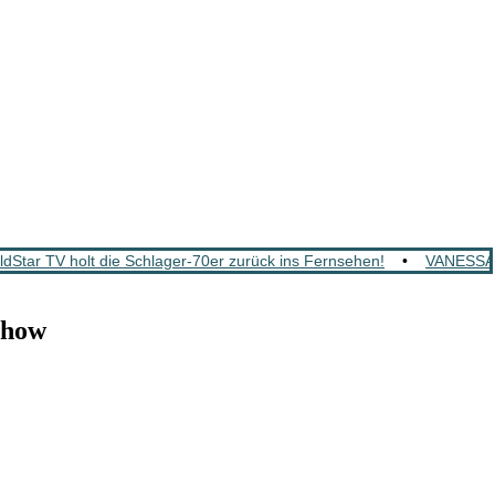
tar TV holt die Schlager-70er zurück ins Fernsehen!
•
VANESSA M
Show