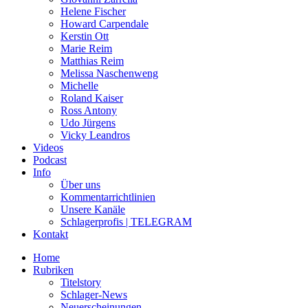
Helene Fischer
Howard Carpendale
Kerstin Ott
Marie Reim
Matthias Reim
Melissa Naschenweng
Michelle
Roland Kaiser
Ross Antony
Udo Jürgens
Vicky Leandros
Videos
Podcast
Info
Über uns
Kommentarrichtlinien
Unsere Kanäle
Schlagerprofis | TELEGRAM
Kontakt
Home
Rubriken
Titelstory
Schlager-News
Neuerscheinungen