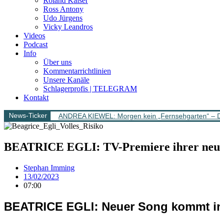
Roland Kaiser
Ross Antony
Udo Jürgens
Vicky Leandros
Videos
Podcast
Info
Über uns
Kommentarrichtlinien
Unsere Kanäle
Schlagerprofis | TELEGRAM
Kontakt
News-Ticker
ANDREA KIEWEL: Morgen kein „Fernsehgarten“ – 
BEATRICE EGLI: TV-Premiere ihrer ne
Stephan Imming
13/02/2023
07:00
BEATRICE EGLI: Neuer Song kommt i