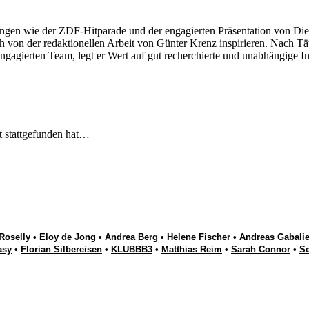
ngen wie der ZDF-Hitparade und der engagierten Präsentation von Die
 von der redaktionellen Arbeit von Günter Krenz inspirieren. Nach Tät
engagierten Team, legt er Wert auf gut recherchierte und unabhängige In
t stattgefunden hat…
Roselly
•
Eloy de Jong
•
Andrea Berg
•
Helene Fischer
•
Andreas Gabalie
asy
•
Florian Silbereisen
•
KLUBBB3
•
Matthias Reim
•
Sarah Connor
•
S