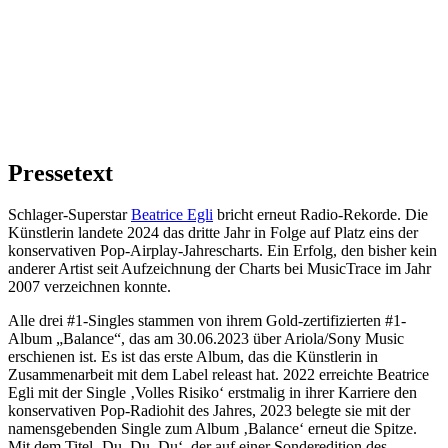
Pressetext
Schlager-Superstar
Beatrice Egli
bricht erneut Radio-Rekorde. Die
Künstlerin landete 2024 das dritte Jahr in Folge auf Platz eins der
konservativen Pop-Airplay-Jahrescharts. Ein Erfolg, den bisher kein
anderer Artist seit Aufzeichnung der Charts bei MusicTrace im Jahr
2007 verzeichnen konnte.
Alle drei #1-Singles stammen von ihrem Gold-zertifizierten #1-
Album „Balance“, das am 30.06.2023 über Ariola/Sony Music
erschienen ist. Es ist das erste Album, das die Künstlerin in
Zusammenarbeit mit dem Label releast hat. 2022 erreichte Beatrice
Egli mit der Single ‚Volles Risiko‘ erstmalig in ihrer Karriere den
konservativen Pop-Radiohit des Jahres, 2023 belegte sie mit der
namensgebenden Single zum Album ‚Balance‘ erneut die Spitze.
Mit dem Titel ‚Du, Du, Du‘, der auf einer Sonderedition des