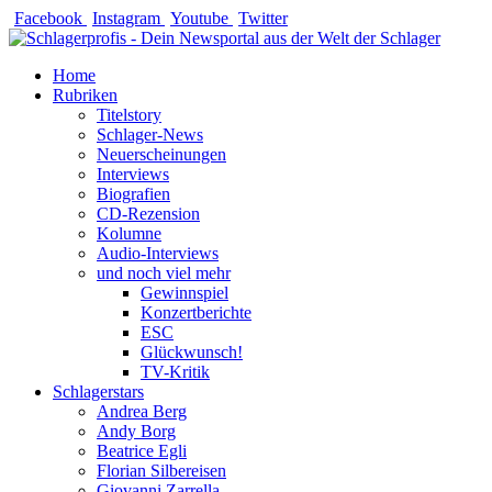
Zum
Facebook
Instagram
Youtube
Twitter
Inhalt
springen
Home
Rubriken
Titelstory
Schlager-News
Neuerscheinungen
Interviews
Biografien
CD-Rezension
Kolumne
Audio-Interviews
und noch viel mehr
Gewinnspiel
Konzertberichte
ESC
Glückwunsch!
TV-Kritik
Schlagerstars
Andrea Berg
Andy Borg
Beatrice Egli
Florian Silbereisen
Giovanni Zarrella