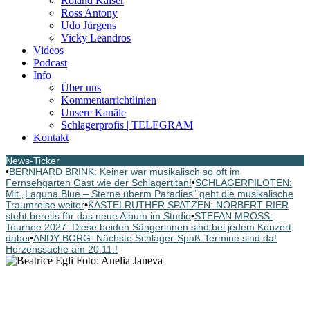
Roland Kaiser
Ross Antony
Udo Jürgens
Vicky Leandros
Videos
Podcast
Info
Über uns
Kommentarrichtlinien
Unsere Kanäle
Schlagerprofis | TELEGRAM
Kontakt
News-Ticker
•
BERNHARD BRINK: Keiner war musikalisch so oft im
Fernsehgarten Gast wie der Schlagertitan!
•
SCHLAGERPILOTEN:
Mit „Laguna Blue – Sterne überm Paradies“ geht die musikalische
Traumreise weiter
•
KASTELRUTHER SPATZEN: NORBERT RIER
steht bereits für das neue Album im Studio
•
STEFAN MROSS:
Tournee 2027: Diese beiden Sängerinnen sind bei jedem Konzert
dabei
•
ANDY BORG: Nächste Schlager-Spaß-Termine sind da!
Herzenssache am 20.11.!