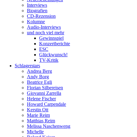
Interviews
Biografien
CD-Rezension
Kolumne
Audio-Interviews
und noch viel mehr
Gewinnspiel
Konzertberichte
ESC
Glückwunsch!
TV-Kritik
Schlagerstars
Andrea Berg
Andy Borg
Beatrice Egli
Florian Silbereisen
Giovanni Zarrella
Helene Fischer
Howard Carpendale
Kerstin Ott
Marie Reim
Matthias Reim
Melissa Naschenweng
Michelle