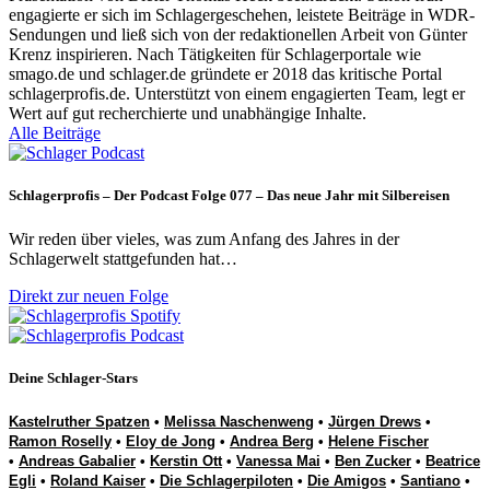
engagierte er sich im Schlagergeschehen, leistete Beiträge in WDR-
Sendungen und ließ sich von der redaktionellen Arbeit von Günter
Krenz inspirieren. Nach Tätigkeiten für Schlagerportale wie
smago.de und schlager.de gründete er 2018 das kritische Portal
schlagerprofis.de. Unterstützt von einem engagierten Team, legt er
Wert auf gut recherchierte und unabhängige Inhalte.
Alle Beiträge
Schlagerprofis – Der Podcast Folge 077 – Das neue Jahr mit Silbereisen
Wir reden über vieles, was zum Anfang des Jahres in der
Schlagerwelt stattgefunden hat…
Direkt zur neuen Folge
Deine Schlager-Stars
Kastelruther Spatzen
•
Melissa Naschenweng
•
Jürgen Drews
•
Ramon Roselly
•
Eloy de Jong
•
Andrea Berg
•
Helene Fischer
•
Andreas Gabalier
•
Kerstin Ott
•
Vanessa Mai
•
Ben Zucker
•
Beatrice
Egli
•
Roland Kaiser
•
Die Schlagerpiloten
•
Die Amigos
•
Santiano
•