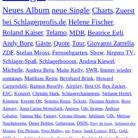
Neues Album
neue Single
Charts
Zuerst
,
,
,
bei Schlagerprofis.de
Helene Fischer
,
,
Roland Kaiser
Telamo
MDR
Beatrice Egli
,
,
,
,
Andy Borg
Gäste
Quote
Tour
Giovanni Zarrella
,
,
,
,
,
ZDF
Stefan Mross
Fernsehgarten
Show
Jürgens TV
,
,
,
,
,
Schlager-Spaß
Schlagerbooom
Andrea Kiewel
,
,
,
Michelle
Andrea Berg
Maite Kelly
SWR
Immer wieder
,
,
,
,
sonntags
Matthias Reim
Bernhard Brink
Howard
,
,
,
Carpendale
Ramon Roselly
Airplay
Best Of
Ben Zucker
,
,
,
,
,
ESC
,
Konzert
,
Christin Stark
,
Schlagerchampions
,
Stefanie Hertel
,
Kimmig
,
Kerstin Ott
,
,
,
,
Semino Rossi
Tickets
Thomas Anders
Ross
,
,
,
,
Antony
Anna-Carina Woitschack
Amigos
Udo Jürgens
Andreas
,
,
,
,
,
,
Gabalier
Vanessa Mai
Fantasy
Corona-Absage
Jubiläum
GfK
Melissa
,
,
,
,
,
Naschenweng
Dieter Bohlen
Geburtstag
DSDS
Eloy de Jong
Schlager des
,
,
,
,
,
,
,
,
Monats
Eric Philippi
Peter Maffay
tot
Fotos
Sarah Connor
RTL
Gold
,
,
,
,
,
,