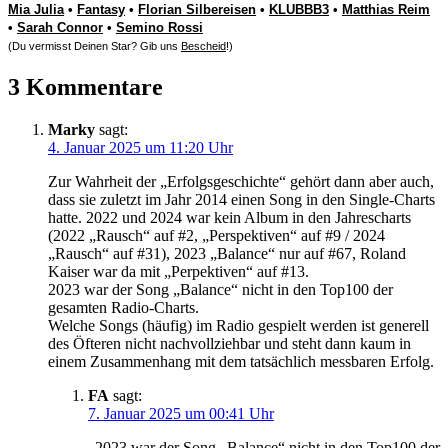
Mia Julia
•
Fantasy
•
Florian Silbereisen
•
KLUBBB3
•
Matthias Reim
•
Sarah Connor
•
Semino Rossi
(Du vermisst Deinen Star? Gib uns
Bescheid
!)
3 Kommentare
Marky
sagt:
4. Januar 2025 um 11:20 Uhr
Zur Wahrheit der „Erfolgsgeschichte“ gehört dann aber auch,
dass sie zuletzt im Jahr 2014 einen Song in den Single-Charts
hatte. 2022 und 2024 war kein Album in den Jahrescharts
(2022 „Rausch“ auf #2, „Perspektiven“ auf #9 / 2024
„Rausch“ auf #31), 2023 „Balance“ nur auf #67, Roland
Kaiser war da mit „Perpektiven“ auf #13.
2023 war der Song „Balance“ nicht in den Top100 der
gesamten Radio-Charts.
Welche Songs (häufig) im Radio gespielt werden ist generell
des Öfteren nicht nachvollziehbar und steht dann kaum in
einem Zusammenhang mit dem tatsächlich messbaren Erfolg.
FA
sagt:
7. Januar 2025 um 00:41 Uhr
„2023 war der Song „Balance“ nicht in den Top100 der