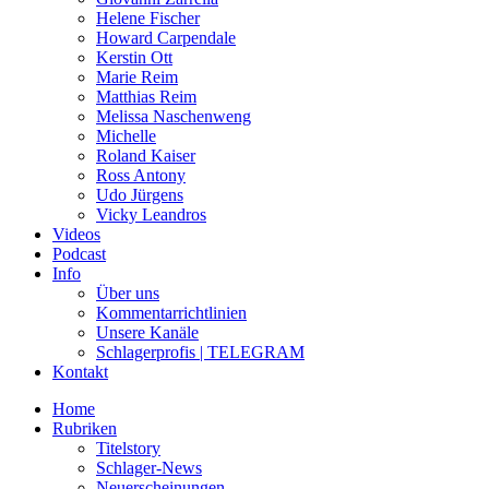
Helene Fischer
Howard Carpendale
Kerstin Ott
Marie Reim
Matthias Reim
Melissa Naschenweng
Michelle
Roland Kaiser
Ross Antony
Udo Jürgens
Vicky Leandros
Videos
Podcast
Info
Über uns
Kommentarrichtlinien
Unsere Kanäle
Schlagerprofis | TELEGRAM
Kontakt
Home
Rubriken
Titelstory
Schlager-News
Neuerscheinungen