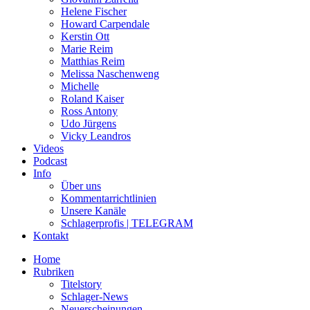
Helene Fischer
Howard Carpendale
Kerstin Ott
Marie Reim
Matthias Reim
Melissa Naschenweng
Michelle
Roland Kaiser
Ross Antony
Udo Jürgens
Vicky Leandros
Videos
Podcast
Info
Über uns
Kommentarrichtlinien
Unsere Kanäle
Schlagerprofis | TELEGRAM
Kontakt
Home
Rubriken
Titelstory
Schlager-News
Neuerscheinungen