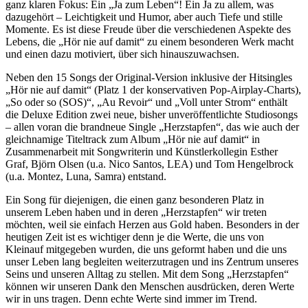
ganz klaren Fokus: Ein „Ja zum Leben“! Ein Ja zu allem, was
dazugehört – Leichtigkeit und Humor, aber auch Tiefe und stille
Momente. Es ist diese Freude über die verschiedenen Aspekte des
Lebens, die „Hör nie auf damit“ zu einem besonderen Werk macht
und einen dazu motiviert, über sich hinauszuwachsen.
Neben den 15 Songs der Original-Version inklusive der Hitsingles
„Hör nie auf damit“ (Platz 1 der konservativen Pop-Airplay-Charts),
„So oder so (SOS)“, „Au Revoir“ und „Voll unter Strom“ enthält
die Deluxe Edition zwei neue, bisher unveröffentlichte Studiosongs
– allen voran die brandneue Single „Herzstapfen“, das wie auch der
gleichnamige Titeltrack zum Album „Hör nie auf damit“ in
Zusammenarbeit mit Songwriterin und Künstlerkollegin Esther
Graf, Björn Olsen (u.a. Nico Santos, LEA) und Tom Hengelbrock
(u.a. Montez, Luna, Samra) entstand.
Ein Song für diejenigen, die einen ganz besonderen Platz in
unserem Leben haben und in deren „Herzstapfen“ wir treten
möchten, weil sie einfach Herzen aus Gold haben. Besonders in der
heutigen Zeit ist es wichtiger denn je die Werte, die uns von
Kleinauf mitgegeben wurden, die uns geformt haben und die uns
unser Leben lang begleiten weiterzutragen und ins Zentrum unseres
Seins und unseren Alltag zu stellen. Mit dem Song „Herzstapfen“
können wir unseren Dank den Menschen ausdrücken, deren Werte
wir in uns tragen. Denn echte Werte sind immer im Trend.