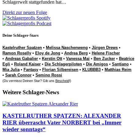
Schlagerwelt stattgefunden hat…
Direkt zur neuen Folge
Deine Schlager-Stars
Kastelruther Spatzen
•
Melissa Naschenweng
•
Jürgen Drews
•
Ramon Roselly
•
Eloy de Jong
•
Andrea Berg
•
Helene Fischer
•
Andreas Gabalier
•
Kerstin Ott
•
Vanessa Mai
•
Ben Zucker
•
Beatrice
Egli
•
Roland Kaiser
•
Die Schlagerpiloten
•
Die Amigos
•
Santiano
•
Mia Julia
•
Fantasy
•
Florian Silbereisen
•
KLUBBB3
•
Matthias Reim
•
Sarah Connor
•
Semino Rossi
(Du vermisst Deinen Star? Gib uns
Bescheid
!)
Weitere Schlager-News
KASTELRUTHER SPATZEN: ALEXANDER
RIER überrascht Vater NORBERT bei „Immer
wieder sonntags“