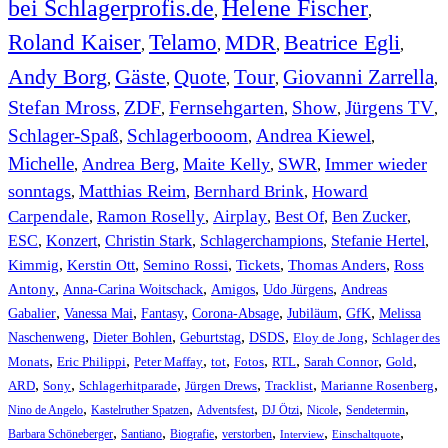
bei Schlagerprofis.de
Helene Fischer
,
,
Roland Kaiser
Telamo
MDR
Beatrice Egli
,
,
,
,
Andy Borg
Gäste
Quote
Tour
Giovanni Zarrella
,
,
,
,
,
Stefan Mross
ZDF
Fernsehgarten
Show
Jürgens TV
,
,
,
,
,
Schlager-Spaß
Schlagerbooom
Andrea Kiewel
,
,
,
Michelle
Andrea Berg
Maite Kelly
SWR
Immer wieder
,
,
,
,
sonntags
Matthias Reim
Bernhard Brink
Howard
,
,
,
Carpendale
Ramon Roselly
Airplay
Best Of
Ben Zucker
,
,
,
,
,
ESC
,
Konzert
,
Christin Stark
,
Schlagerchampions
,
Stefanie Hertel
,
Kimmig
,
Kerstin Ott
,
,
,
,
Semino Rossi
Tickets
Thomas Anders
Ross
,
,
,
,
Antony
Anna-Carina Woitschack
Amigos
Udo Jürgens
Andreas
,
,
,
,
,
,
Gabalier
Vanessa Mai
Fantasy
Corona-Absage
Jubiläum
GfK
Melissa
,
,
,
,
,
Naschenweng
Dieter Bohlen
Geburtstag
DSDS
Eloy de Jong
Schlager des
,
,
,
,
,
,
,
,
Monats
Eric Philippi
Peter Maffay
tot
Fotos
RTL
Sarah Connor
Gold
,
,
,
,
,
,
ARD
Sony
Schlagerhitparade
Jürgen Drews
Tracklist
Marianne Rosenberg
,
,
,
,
,
,
Nino de Angelo
Kastelruther Spatzen
Adventsfest
DJ Ötzi
Nicole
Sendetermin
,
,
,
,
,
,
Barbara Schöneberger
Santiano
Biografie
verstorben
Interview
Einschaltquote