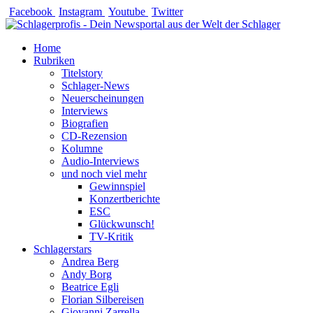
Zum
Facebook
Instagram
Youtube
Twitter
Inhalt
springen
Home
Rubriken
Titelstory
Schlager-News
Neuerscheinungen
Interviews
Biografien
CD-Rezension
Kolumne
Audio-Interviews
und noch viel mehr
Gewinnspiel
Konzertberichte
ESC
Glückwunsch!
TV-Kritik
Schlagerstars
Andrea Berg
Andy Borg
Beatrice Egli
Florian Silbereisen
Giovanni Zarrella