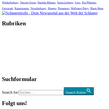
,
,
,
,
,
,
Wiederholung
Vincent Gross
Daniela Alfinito
Sonia Liebing
Live
Kai Pflaume
,
,
,
,
,
,
Universal
Kaisermania
Verschiebung
Absage
Pressetext
Wolfgang Petry
Marie Reim
Rubriken
Titelstory
SchlagerNews
Neuerscheinungen
Interviews
Biographien
CD-Rezension
Kolumne
Audio-Interviews
und mehr…
Suchformular
Search for:
Search Button
Folgt uns!