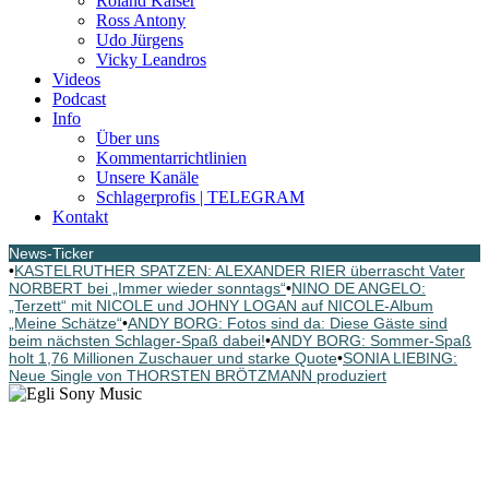
Roland Kaiser
Ross Antony
Udo Jürgens
Vicky Leandros
Videos
Podcast
Info
Über uns
Kommentarrichtlinien
Unsere Kanäle
Schlagerprofis | TELEGRAM
Kontakt
News-Ticker
•
KASTELRUTHER SPATZEN: ALEXANDER RIER überrascht Vater
NORBERT bei „Immer wieder sonntags“
•
NINO DE ANGELO:
„Terzett“ mit NICOLE und JOHNY LOGAN auf NICOLE-Album
„Meine Schätze“
•
ANDY BORG: Fotos sind da: Diese Gäste sind
beim nächsten Schlager-Spaß dabei!
•
ANDY BORG: Sommer-Spaß
holt 1,76 Millionen Zuschauer und starke Quote
•
SONIA LIEBING:
Neue Single von THORSTEN BRÖTZMANN produziert