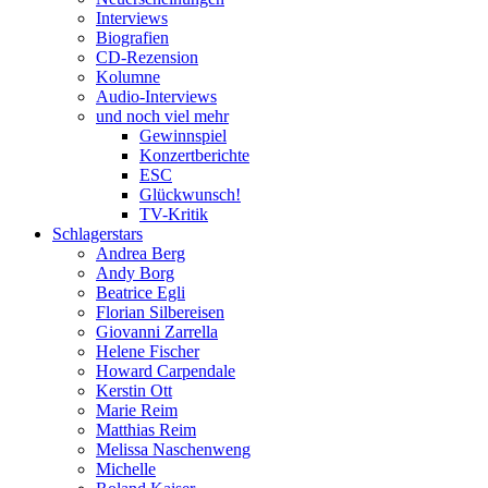
Interviews
Biografien
CD-Rezension
Kolumne
Audio-Interviews
und noch viel mehr
Gewinnspiel
Konzertberichte
ESC
Glückwunsch!
TV-Kritik
Schlagerstars
Andrea Berg
Andy Borg
Beatrice Egli
Florian Silbereisen
Giovanni Zarrella
Helene Fischer
Howard Carpendale
Kerstin Ott
Marie Reim
Matthias Reim
Melissa Naschenweng
Michelle