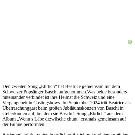
Den zweiten Song „Ehrlich“ hat Beatrice gemeinsam mit dem
Schweizer Popsänger Baschi aufgenommen.Was beide besonders
miteinander verbindet ist ihre Heimat die Schweiz und eine
Vergangeheit in Castingshows. Im September 2024 tritt Beatrice als
Überraschunggast beim großen Jubiläumskonzert von Baschi in
Gelterkinden auf, bei dem sie Baschi’s Song „Ehrlich“ aus dem
Album „Wenn s Läbe drzwüsche chunt“ erstmals gemeinsam auf
der Bühne performten.
Basierend auf der engen beruflichen Beziehung und gegenseitigen