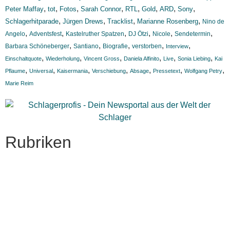
,
,
,
,
,
,
,
,
Peter Maffay
tot
Fotos
Sarah Connor
RTL
Gold
ARD
Sony
,
,
,
,
Schlagerhitparade
Jürgen Drews
Tracklist
Marianne Rosenberg
Nino de
,
,
,
,
,
,
Angelo
Adventsfest
Kastelruther Spatzen
DJ Ötzi
Nicole
Sendetermin
,
,
,
,
,
Barbara Schöneberger
Santiano
Biografie
verstorben
Interview
,
,
,
,
,
,
Einschaltquote
Wiederholung
Vincent Gross
Daniela Alfinito
Live
Sonia Liebing
Kai
,
,
,
,
,
,
,
Pflaume
Universal
Kaisermania
Verschiebung
Absage
Pressetext
Wolfgang Petry
Marie Reim
Rubriken
Titelstory
SchlagerNews
Neuerscheinungen
Interviews
Biographien
CD-Rezension