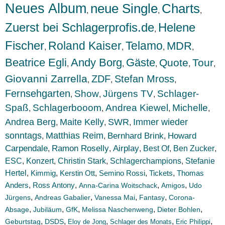
Neues Album
neue Single
Charts
,
,
,
Zuerst bei Schlagerprofis.de
Helene
,
Fischer
Roland Kaiser
Telamo
MDR
,
,
,
,
Beatrice Egli
Andy Borg
Gäste
Quote
Tour
,
,
,
,
,
Giovanni Zarrella
ZDF
Stefan Mross
,
,
,
Fernsehgarten
Show
Jürgens TV
Schlager-
,
,
,
Spaß
Schlagerbooom
Andrea Kiewel
Michelle
,
,
,
,
Andrea Berg
Maite Kelly
SWR
Immer wieder
,
,
,
sonntags
Matthias Reim
Bernhard Brink
Howard
,
,
,
Carpendale
Ramon Roselly
Airplay
Best Of
Ben Zucker
,
,
,
,
,
ESC
Konzert
,
,
Christin Stark
,
Schlagerchampions
,
Stefanie
Hertel
,
Kimmig
,
Kerstin Ott
,
Semino Rossi
,
Tickets
,
Thomas
Anders
,
,
,
,
Ross Antony
Anna-Carina Woitschack
Amigos
Udo
,
,
,
,
Jürgens
Andreas Gabalier
Vanessa Mai
Fantasy
Corona-
,
,
,
,
,
Absage
Jubiläum
GfK
Melissa Naschenweng
Dieter Bohlen
,
,
,
,
,
Geburtstag
DSDS
Eloy de Jong
Schlager des Monats
Eric Philippi