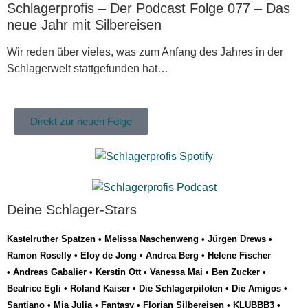
Schlagerprofis – Der Podcast Folge 077 – Das
neue Jahr mit Silbereisen
Wir reden über vieles, was zum Anfang des Jahres in der
Schlagerwelt stattgefunden hat…
Direkt zur neuen Folge
Deine Schlager-Stars
Kastelruther Spatzen
•
Melissa Naschenweng
•
Jürgen Drews
•
Ramon Roselly
•
Eloy de Jong
•
Andrea Berg
•
Helene Fischer
•
Andreas Gabalier
•
Kerstin Ott
•
Vanessa Mai
•
Ben Zucker
•
Beatrice Egli
•
Roland Kaiser
•
Die Schlagerpiloten
•
Die Amigos
•
Santiano
•
Mia Julia
•
Fantasy
•
Florian Silbereisen
•
KLUBBB3
•