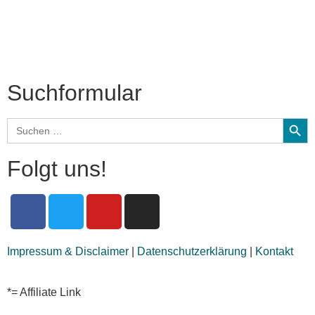
Kolumne
Audio-Interviews
und mehr…
Suchformular
Search
Search
for:
Folgt uns!
Impressum & Disclaimer
|
Datenschutzerklärung
|
Kontakt
*= Affiliate Link