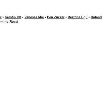
r
•
Kerstin Ott
•
Vanessa Mai
•
Ben Zucker
•
Beatrice Egli
•
Roland
emino Rossi