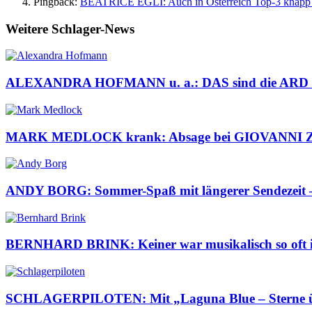
Pingback:
BEATRICE EGLI: Auch in Österreich Top-3 knapp 
Weitere Schlager-News
ALEXANDRA HOFMANN u. a.: DAS sind die ARD Sch
MARK MEDLOCK krank: Absage bei GIOVANNI
ANDY BORG: Sommer-Spaß mit längerer Sendezeit – d
BERNHARD BRINK: Keiner war musikalisch so oft im 
SCHLAGERPILOTEN: Mit „Laguna Blue – Sterne über