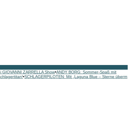
ei GIOVANNI ZARRELLA Show
•
ANDY BORG: Sommer-Spaß mit
hlagertitan!
•
SCHLAGERPILOTEN: Mit „Laguna Blue – Sterne überm