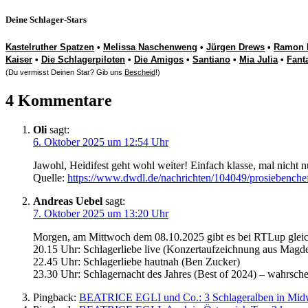
Deine Schlager-Stars
Kastelruther Spatzen
•
Melissa Naschenweng
•
Jürgen Drews
•
Ramon 
Kaiser
•
Die Schlagerpiloten
•
Die Amigos
•
Santiano
•
Mia Julia
•
Fant
(Du vermisst Deinen Star? Gib uns
Bescheid
!)
4 Kommentare
Oli
sagt:
6. Oktober 2025 um 12:54 Uhr
Jawohl, Heidifest geht wohl weiter! Einfach klasse, mal nicht 
Quelle:
https://www.dwdl.de/nachrichten/104049/prosiebenchef
Andreas Uebel
sagt:
7. Oktober 2025 um 13:20 Uhr
Morgen, am Mittwoch dem 08.10.2025 gibt es bei RTLup glei
20.15 Uhr: Schlagerliebe live (Konzertaufzeichnung aus Magd
22.45 Uhr: Schlagerliebe hautnah (Ben Zucker)
23.30 Uhr: Schlagernacht des Jahres (Best of 2024) – wahrsch
Pingback:
BEATRICE EGLI und Co.: 3 Schlageralben in Mid