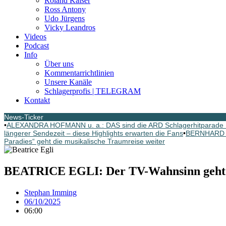
Roland Kaiser
Ross Antony
Udo Jürgens
Vicky Leandros
Videos
Podcast
Info
Über uns
Kommentarrichtlinien
Unsere Kanäle
Schlagerprofis | TELEGRAM
Kontakt
News-Ticker
•
ALEXANDRA HOFMANN u. a.: DAS sind die ARD Schlagerhitparade 
längerer Sendezeit – diese Highlights erwarten die Fans
•
BERNHARD BR
Paradies“ geht die musikalische Traumreise weiter
BEATRICE EGLI: Der TV-Wahnsinn geht 
Stephan Imming
06/10/2025
06:00