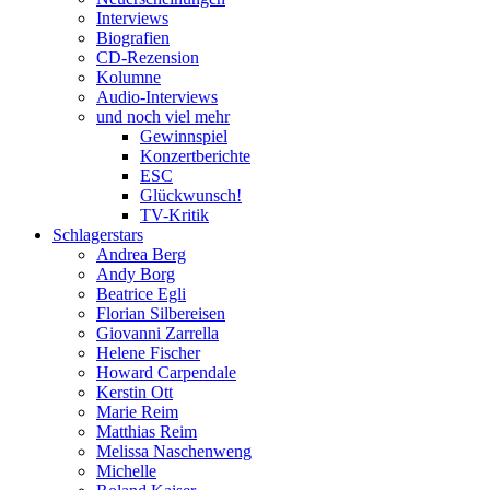
Interviews
Biografien
CD-Rezension
Kolumne
Audio-Interviews
und noch viel mehr
Gewinnspiel
Konzertberichte
ESC
Glückwunsch!
TV-Kritik
Schlagerstars
Andrea Berg
Andy Borg
Beatrice Egli
Florian Silbereisen
Giovanni Zarrella
Helene Fischer
Howard Carpendale
Kerstin Ott
Marie Reim
Matthias Reim
Melissa Naschenweng
Michelle