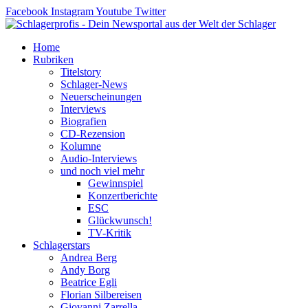
Zum
Facebook
Instagram
Youtube
Twitter
Inhalt
springen
Home
Rubriken
Titelstory
Schlager-News
Neuerscheinungen
Interviews
Biografien
CD-Rezension
Kolumne
Audio-Interviews
und noch viel mehr
Gewinnspiel
Konzertberichte
ESC
Glückwunsch!
TV-Kritik
Schlagerstars
Andrea Berg
Andy Borg
Beatrice Egli
Florian Silbereisen
Giovanni Zarrella