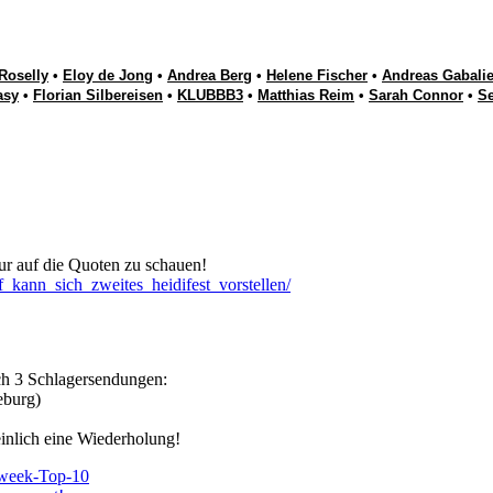
Roselly
•
Eloy de Jong
•
Andrea Berg
•
Helene Fischer
•
Andreas Gabalie
asy
•
Florian Silbereisen
•
KLUBBB3
•
Matthias Reim
•
Sarah Connor
•
S
nur auf die Quoten zu schauen!
_kann_sich_zweites_heidifest_vorstellen/
ch 3 Schlagersendungen:
eburg)
einlich eine Wiederholung!
week-Top-10