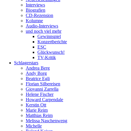
Interviews
Biografien
CD-Rezension
Kolumne
Audio-Interviews
und noch viel mehr
Gewinnspiel
Konzertberichte
ESC
Glückwunsch!
TV-Kritik
Schlagerstars
Andrea Berg
Andy Borg
Beatrice Egli
Florian Silbereisen
Giovanni Zarrella
Helene Fischer
Howard Carpendale
Kerstin Ott
Marie Reim
Matthias Reim
Melissa Naschenweng
Michelle