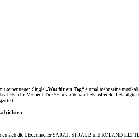
mit seiner neuen Single
„Was für ein Tag“
einmal mehr seine musikalis
das Leben im Moment. Der Song sprüht vor Lebensfreude, Leichtigkeit 
eistert.
hichten
widmen sich die Liedermacher SARAH STRAUB und ROLAND HEFTER ein