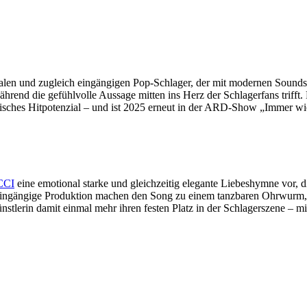
n und zugleich eingängigen Pop-Schlager, der mit modernen Sounds un
ährend die gefühlvolle Aussage mitten ins Herz der Schlagerfans trifft
isches Hitpotenzial – und ist 2025 erneut in der ARD-Show „Immer wiede
CCI
eine emotional starke und gleichzeitig elegante Liebeshymne vor, 
 eingängige Produktion machen den Song zu einem tanzbaren Ohrwurm, de
nstlerin damit einmal mehr ihren festen Platz in der Schlagerszene – m