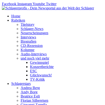
Zum
Facebook
Instagram
Youtube
Twitter
Inhalt
springen
Home
Rubriken
Titelstory
Schlager-News
Neuerscheinungen
Interviews
Biografien
CD-Rezension
Kolumne
Audio-Interviews
und noch viel mehr
Gewinnspiel
Konzertberichte
ESC
Glückwunsch!
TV-Kritik
Schlagerstars
Andrea Berg
Andy Borg
Beatrice Egli
Florian Silbereisen
Giovanni Zarrella