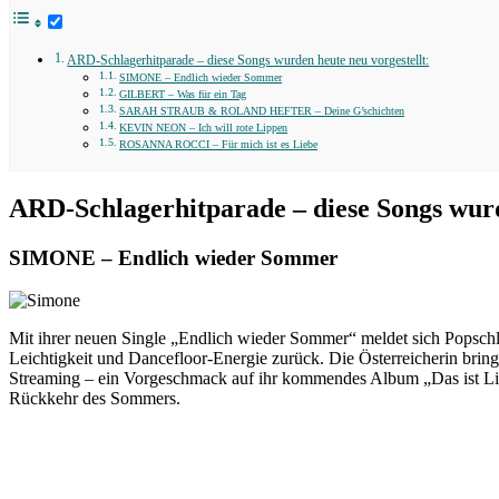
ARD-Schlagerhitparade – diese Songs wurden heute neu vorgestellt:
SIMONE – Endlich wieder Sommer
GILBERT – Was für ein Tag
SARAH STRAUB & ROLAND HEFTER – Deine G’schichten
KEVIN NEON – Ich will rote Lippen
ROSANNA ROCCI – Für mich ist es Liebe
ARD-Schlagerhitparade – diese Songs wurd
SIMONE – Endlich wieder Sommer
Mit ihrer neuen Single „Endlich wieder Sommer“ meldet sich Popsc
Leichtigkeit und Dancefloor-Energie zurück. Die Österreicherin bring
Streaming – ein Vorgeschmack auf ihr kommendes Album „Das ist Lie
Rückkehr des Sommers.