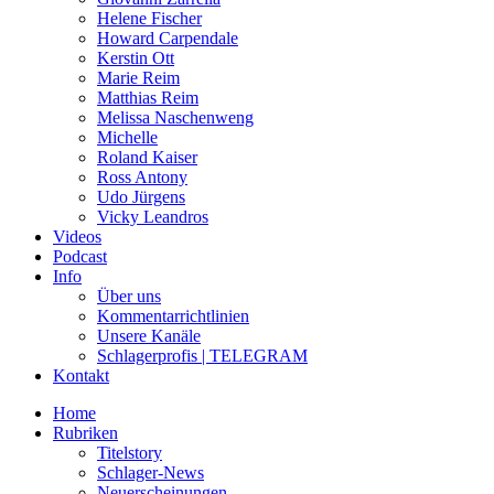
Helene Fischer
Howard Carpendale
Kerstin Ott
Marie Reim
Matthias Reim
Melissa Naschenweng
Michelle
Roland Kaiser
Ross Antony
Udo Jürgens
Vicky Leandros
Videos
Podcast
Info
Über uns
Kommentarrichtlinien
Unsere Kanäle
Schlagerprofis | TELEGRAM
Kontakt
Home
Rubriken
Titelstory
Schlager-News
Neuerscheinungen