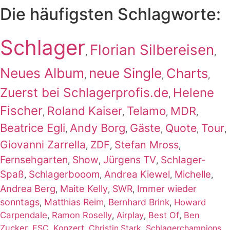
Die häufigsten Schlagworte:
Schlager
Florian Silbereisen
,
,
Neues Album
neue Single
Charts
,
,
,
Zuerst bei Schlagerprofis.de
Helene
,
Fischer
Roland Kaiser
Telamo
MDR
,
,
,
,
Beatrice Egli
Andy Borg
Gäste
Quote
Tour
,
,
,
,
,
Giovanni Zarrella
ZDF
Stefan Mross
,
,
,
Fernsehgarten
Show
Jürgens TV
Schlager-
,
,
,
Spaß
Schlagerbooom
Andrea Kiewel
Michelle
,
,
,
,
Andrea Berg
Maite Kelly
SWR
Immer wieder
,
,
,
sonntags
Matthias Reim
Bernhard Brink
,
,
,
Howard
Carpendale
,
Ramon Roselly
,
Airplay
,
Best Of
,
Ben
Zucker
,
ESC
,
Konzert
,
,
,
Christin Stark
Schlagerchampions