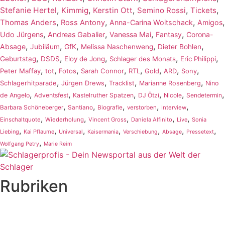
,
,
,
,
,
Stefanie Hertel
Kimmig
Kerstin Ott
Semino Rossi
Tickets
,
,
,
,
Thomas Anders
Ross Antony
Anna-Carina Woitschack
Amigos
,
,
,
,
Udo Jürgens
Andreas Gabalier
Vanessa Mai
Fantasy
Corona-
,
,
,
,
,
Absage
Jubiläum
GfK
Melissa Naschenweng
Dieter Bohlen
,
,
,
,
,
Geburtstag
DSDS
Eloy de Jong
Schlager des Monats
Eric Philippi
,
,
,
,
,
,
,
,
Peter Maffay
tot
Fotos
Sarah Connor
RTL
Gold
ARD
Sony
,
,
,
,
Schlagerhitparade
Jürgen Drews
Tracklist
Marianne Rosenberg
Nino
,
,
,
,
,
,
de Angelo
Adventsfest
Kastelruther Spatzen
DJ Ötzi
Nicole
Sendetermin
,
,
,
,
,
Barbara Schöneberger
Santiano
Biografie
verstorben
Interview
,
,
,
,
,
Einschaltquote
Wiederholung
Vincent Gross
Daniela Alfinito
Live
Sonia
,
,
,
,
,
,
,
Liebing
Kai Pflaume
Universal
Kaisermania
Verschiebung
Absage
Pressetext
,
Wolfgang Petry
Marie Reim
Rubriken
Titelstory
SchlagerNews