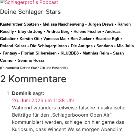
Deine Schlager-Stars
Kastelruther Spatzen
•
Melissa Naschenweng
•
Jürgen Drews
•
Ramon
Roselly
•
Eloy de Jong
•
Andrea Berg
•
Helene Fischer
•
Andreas
Gabalier
•
Kerstin Ott
•
Vanessa Mai
•
Ben Zucker
•
Beatrice Egli
•
Roland Kaiser
•
Die Schlagerpiloten
•
Die Amigos
•
Santiano
•
Mia Julia
•
Fantasy
•
Florian Silbereisen
•
KLUBBB3
•
Matthias Reim
•
Sarah
Connor
•
Semino Rossi
(Du vermisst Deinen Star? Gib uns
Bescheid
!)
2 Kommentare
Dominik
sagt:
26. Juni 2026 um 11:38 Uhr
Während woanders teilweise falsche musikalische
Beiträge für den „Schlagerbooom Open Air“
kommuniziert werden, schlage ich hier gerne das
Kuriosum, dass Wincent Weiss morgen Abend im