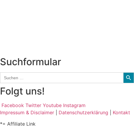
Neuerscheinungen
Interviews
Biographien
CD-Rezension
Kolumne
Audio-Interviews
und mehr…
Suchformular
Sear
Search
for:
Folgt uns!
Facebook
Twitter
Youtube
Instagram
Impressum & Disclaimer
|
Datenschutzerklärung
|
Kontakt
*= Affiliate Link