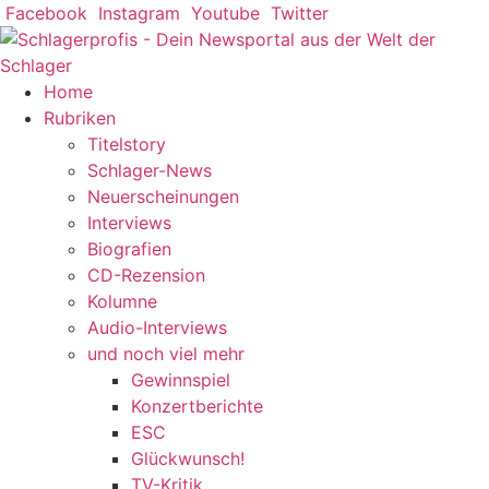
Zum
Facebook
Instagram
Youtube
Twitter
Inhalt
springen
Home
Rubriken
Titelstory
Schlager-News
Neuerscheinungen
Interviews
Biografien
CD-Rezension
Kolumne
Audio-Interviews
und noch viel mehr
Gewinnspiel
Konzertberichte
ESC
Glückwunsch!
TV-Kritik