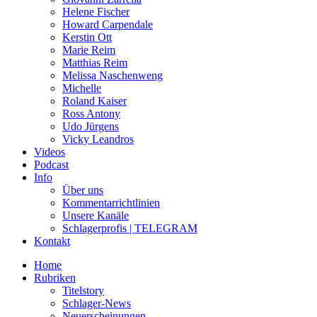
Helene Fischer
Howard Carpendale
Kerstin Ott
Marie Reim
Matthias Reim
Melissa Naschenweng
Michelle
Roland Kaiser
Ross Antony
Udo Jürgens
Vicky Leandros
Videos
Podcast
Info
Über uns
Kommentarrichtlinien
Unsere Kanäle
Schlagerprofis | TELEGRAM
Kontakt
Home
Rubriken
Titelstory
Schlager-News
Neuerscheinungen