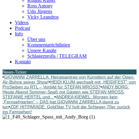
Roland Kaiser
Ross Antony
Udo Jürgens
Vicky Leandros
Videos
Podcast
Info
Über uns
Kommentarrichtlinien
Unsere Kanäle
Schlagerprofis | TELEGRAM
Kontakt
News-Ticker
•
GIOVANNI ZARRELLA: Heiratsantrag von Künstlern auf der Open-
Air-Bühne seiner Show!
•
HEIDI KLUM wechselt mit „HEIDIFEST“ von
ProSieben zu RTL – Vorbild für STEFAN MROSS?
•
ANDY BORG:
Heute Abend Sommer-Spaß mit Gästen wie STEFAN MROSS,
STEFANIE HERTEL und…
•
ANDREA KIEWEL: Morgen kein
„Fernsehgarten“ – DAS hat GIOVANNI ZARRELLA damit zu
tun
•
ZDF HITPARADE: GoldStar TV holt die Schlager-70er zurück
ins Fernsehen!