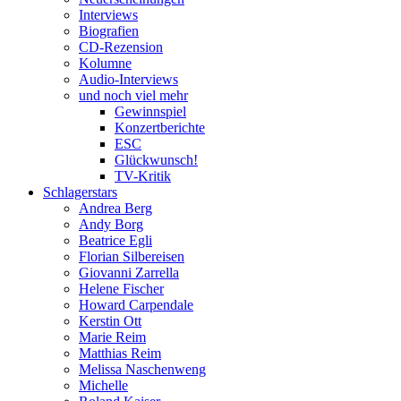
Interviews
Biografien
CD-Rezension
Kolumne
Audio-Interviews
und noch viel mehr
Gewinnspiel
Konzertberichte
ESC
Glückwunsch!
TV-Kritik
Schlagerstars
Andrea Berg
Andy Borg
Beatrice Egli
Florian Silbereisen
Giovanni Zarrella
Helene Fischer
Howard Carpendale
Kerstin Ott
Marie Reim
Matthias Reim
Melissa Naschenweng
Michelle