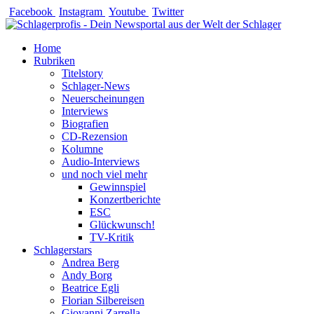
Zum
Facebook
Instagram
Youtube
Twitter
Inhalt
springen
Home
Rubriken
Titelstory
Schlager-News
Neuerscheinungen
Interviews
Biografien
CD-Rezension
Kolumne
Audio-Interviews
und noch viel mehr
Gewinnspiel
Konzertberichte
ESC
Glückwunsch!
TV-Kritik
Schlagerstars
Andrea Berg
Andy Borg
Beatrice Egli
Florian Silbereisen
Giovanni Zarrella