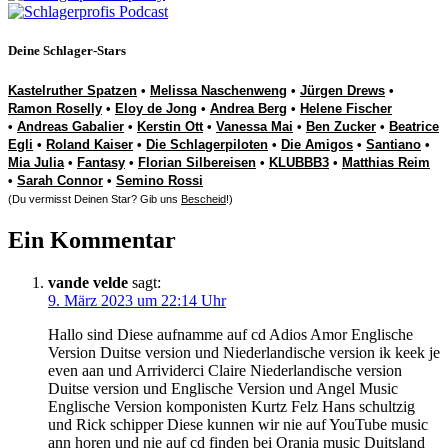
Deine Schlager-Stars
Kastelruther Spatzen
•
Melissa Naschenweng
•
Jürgen Drews
•
Ramon Roselly
•
Eloy de Jong
•
Andrea Berg
•
Helene Fischer
•
Andreas Gabalier
•
Kerstin Ott
•
Vanessa Mai
•
Ben Zucker
•
Beatrice
Egli
•
Roland Kaiser
•
Die Schlagerpiloten
•
Die Amigos
•
Santiano
•
Mia Julia
•
Fantasy
•
Florian Silbereisen
•
KLUBBB3
•
Matthias Reim
•
Sarah Connor
•
Semino Rossi
(Du vermisst Deinen Star? Gib uns
Bescheid
!)
Ein Kommentar
vande velde
sagt:
9. März 2023 um 22:14 Uhr
Hallo sind Diese aufnamme auf cd Adios Amor Englische
Version Duitse version und Niederlandische version ik keek je
even aan und Arrividerci Claire Niederlandische version
Duitse version und Englische Version und Angel Music
Englische Version komponisten Kurtz Felz Hans schultzig
und Rick schipper Diese kunnen wir nie auf YouTube music
ann horen und nie auf cd finden bei Orania music Duitsland