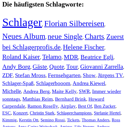
Die häufigsten Schlagworte:
Schlager
Florian Silbereisen
,
,
Neues Album
neue Single
Charts
Zuerst
,
,
,
bei Schlagerprofis.de
Helene Fischer
,
,
Roland Kaiser
Telamo
MDR
Beatrice Egli
,
,
,
,
Andy Borg
Gäste
Quote
Tour
Giovanni Zarrella
,
,
,
,
,
ZDF
Stefan Mross
Fernsehgarten
Show
Jürgens TV
,
,
,
,
,
Schlager-Spaß
Schlagerbooom
Andrea Kiewel
,
,
,
Michelle
Andrea Berg
Maite Kelly
SWR
Immer wieder
,
,
,
,
sonntags
Matthias Reim
Bernhard Brink
Howard
,
,
,
Carpendale
Ramon Roselly
Airplay
Best Of
Ben Zucker
,
,
,
,
,
ESC
,
Konzert
,
Christin Stark
,
Schlagerchampions
,
Stefanie Hertel
,
Kimmig
,
Kerstin Ott
,
,
,
,
Semino Rossi
Tickets
Thomas Anders
Ross
,
,
,
,
Antony
Anna-Carina Woitschack
Amigos
Udo Jürgens
Andreas