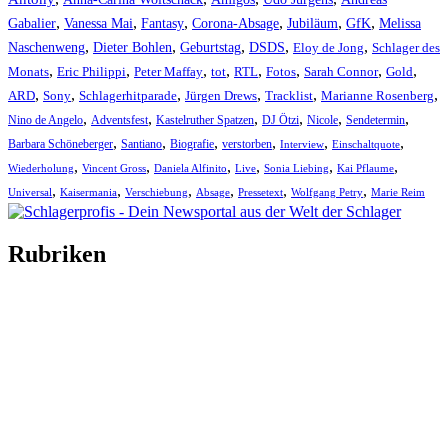
,
,
,
,
,
,
Gabalier
Vanessa Mai
Fantasy
Corona-Absage
Jubiläum
GfK
Melissa
,
,
,
,
,
Naschenweng
Dieter Bohlen
Geburtstag
DSDS
Eloy de Jong
Schlager des
,
,
,
,
,
,
,
,
Monats
Eric Philippi
Peter Maffay
tot
RTL
Fotos
Sarah Connor
Gold
,
,
,
,
,
,
ARD
Sony
Schlagerhitparade
Jürgen Drews
Tracklist
Marianne Rosenberg
,
,
,
,
,
,
Nino de Angelo
Adventsfest
Kastelruther Spatzen
DJ Ötzi
Nicole
Sendetermin
,
,
,
,
,
,
Barbara Schöneberger
Santiano
Biografie
verstorben
Interview
Einschaltquote
,
,
,
,
,
,
Wiederholung
Vincent Gross
Daniela Alfinito
Live
Sonia Liebing
Kai Pflaume
,
,
,
,
,
,
Universal
Kaisermania
Verschiebung
Absage
Pressetext
Wolfgang Petry
Marie Reim
Rubriken
Titelstory
SchlagerNews
Neuerscheinungen
Interviews
Biographien
CD-Rezension
Kolumne
Audio-Interviews
und mehr…