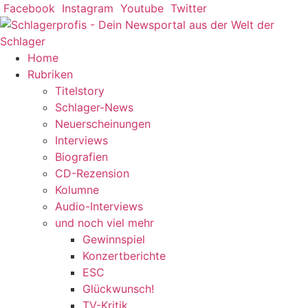
Zum
Facebook
Instagram
Youtube
Twitter
Inhalt
springen
Home
Rubriken
Titelstory
Schlager-News
Neuerscheinungen
Interviews
Biografien
CD-Rezension
Kolumne
Audio-Interviews
und noch viel mehr
Gewinnspiel
Konzertberichte
ESC
Glückwunsch!
TV-Kritik