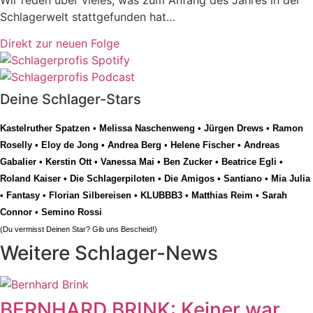
Wir reden über vieles, was zum Anfang des Jahres in der
Schlagerwelt stattgefunden hat…
Direkt zur neuen Folge
Deine Schlager-Stars
Kastelruther Spatzen
•
Melissa Naschenweng
•
Jürgen Drews
•
Ramon
Roselly
•
Eloy de Jong
•
Andrea Berg
•
Helene Fischer
•
Andreas
Gabalier
•
Kerstin Ott
•
Vanessa Mai
•
Ben Zucker
•
Beatrice Egli
•
Roland Kaiser
•
Die Schlagerpiloten
•
Die Amigos
•
Santiano
•
Mia Julia
•
Fantasy
•
Florian Silbereisen
•
KLUBBB3
•
Matthias Reim
•
Sarah
Connor
•
Semino Rossi
(Du vermisst Deinen Star? Gib uns
Bescheid
!)
Weitere Schlager-News
BERNHARD BRINK: Keiner war