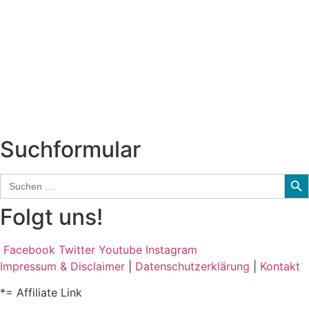
SchlagerNews
Neuerscheinungen
Interviews
Biographien
CD-Rezension
Kolumne
Audio-Interviews
und mehr…
Suchformular
Sear
Search
for:
Folgt uns!
Facebook
Twitter
Youtube
Instagram
Impressum & Disclaimer
|
Datenschutzerklärung
|
Kontakt
*= Affiliate Link