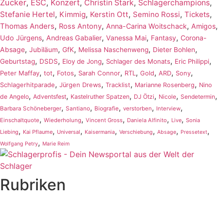
Zucker
,
ESC
,
Konzert
,
,
,
Christin Stark
Schlagerchampions
,
,
,
,
,
Stefanie Hertel
Kimmig
Kerstin Ott
Semino Rossi
Tickets
,
,
,
,
Thomas Anders
Ross Antony
Anna-Carina Woitschack
Amigos
,
,
,
,
Udo Jürgens
Andreas Gabalier
Vanessa Mai
Fantasy
Corona-
,
,
,
,
,
Absage
Jubiläum
GfK
Melissa Naschenweng
Dieter Bohlen
,
,
,
,
,
Geburtstag
DSDS
Eloy de Jong
Schlager des Monats
Eric Philippi
,
,
,
,
,
,
,
,
Peter Maffay
tot
Fotos
Sarah Connor
RTL
Gold
ARD
Sony
,
,
,
,
Schlagerhitparade
Jürgen Drews
Tracklist
Marianne Rosenberg
Nino
,
,
,
,
,
,
de Angelo
Adventsfest
Kastelruther Spatzen
DJ Ötzi
Nicole
Sendetermin
,
,
,
,
,
Barbara Schöneberger
Santiano
Biografie
verstorben
Interview
,
,
,
,
,
Einschaltquote
Wiederholung
Vincent Gross
Daniela Alfinito
Live
Sonia
,
,
,
,
,
,
,
Liebing
Kai Pflaume
Universal
Kaisermania
Verschiebung
Absage
Pressetext
,
Wolfgang Petry
Marie Reim
Rubriken
Titelstory