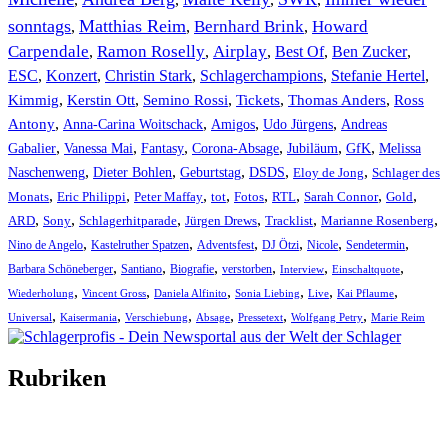
sonntags
Matthias Reim
Bernhard Brink
Howard
,
,
,
Carpendale
Ramon Roselly
Airplay
Best Of
Ben Zucker
,
,
,
,
,
ESC
,
Konzert
,
Christin Stark
,
Schlagerchampions
,
Stefanie Hertel
,
Kimmig
,
Kerstin Ott
,
,
,
,
Semino Rossi
Tickets
Thomas Anders
Ross
,
,
,
,
Antony
Anna-Carina Woitschack
Amigos
Udo Jürgens
Andreas
,
,
,
,
,
,
Gabalier
Vanessa Mai
Fantasy
Corona-Absage
Jubiläum
GfK
Melissa
,
,
,
,
,
Naschenweng
Dieter Bohlen
Geburtstag
DSDS
Eloy de Jong
Schlager des
,
,
,
,
,
,
,
,
Monats
Eric Philippi
Peter Maffay
tot
Fotos
RTL
Sarah Connor
Gold
,
,
,
,
,
,
ARD
Sony
Schlagerhitparade
Jürgen Drews
Tracklist
Marianne Rosenberg
,
,
,
,
,
,
Nino de Angelo
Kastelruther Spatzen
Adventsfest
DJ Ötzi
Nicole
Sendetermin
,
,
,
,
,
,
Barbara Schöneberger
Santiano
Biografie
verstorben
Interview
Einschaltquote
,
,
,
,
,
,
Wiederholung
Vincent Gross
Daniela Alfinito
Sonia Liebing
Live
Kai Pflaume
,
,
,
,
,
,
Universal
Kaisermania
Verschiebung
Absage
Pressetext
Wolfgang Petry
Marie Reim
Rubriken
Titelstory
SchlagerNews