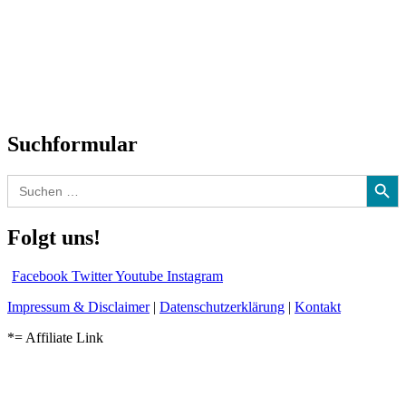
Neuerscheinungen
Interviews
Biographien
CD-Rezension
Kolumne
Audio-Interviews
und mehr…
Suchformular
Search Button
Search
for:
Folgt uns!
Facebook
Twitter
Youtube
Instagram
Impressum & Disclaimer
|
Datenschutzerklärung
|
Kontakt
*= Affiliate Link