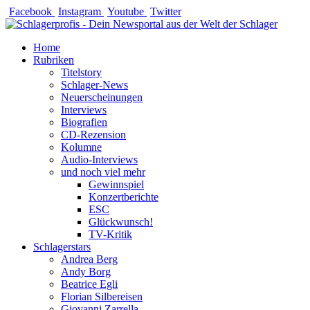
Zum
Facebook
Instagram
Youtube
Twitter
Inhalt
springen
Home
Rubriken
Titelstory
Schlager-News
Neuerscheinungen
Interviews
Biografien
CD-Rezension
Kolumne
Audio-Interviews
und noch viel mehr
Gewinnspiel
Konzertberichte
ESC
Glückwunsch!
TV-Kritik
Schlagerstars
Andrea Berg
Andy Borg
Beatrice Egli
Florian Silbereisen
Giovanni Zarrella