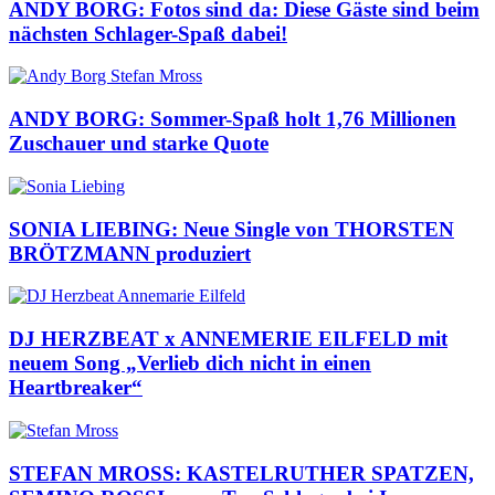
ANDY BORG: Fotos sind da: Diese Gäste sind beim
nächsten Schlager-Spaß dabei!
ANDY BORG: Sommer-Spaß holt 1,76 Millionen
Zuschauer und starke Quote
SONIA LIEBING: Neue Single von THORSTEN
BRÖTZMANN produziert
DJ HERZBEAT x ANNEMERIE EILFELD mit
neuem Song „Verlieb dich nicht in einen
Heartbreaker“
STEFAN MROSS: KASTELRUTHER SPATZEN,