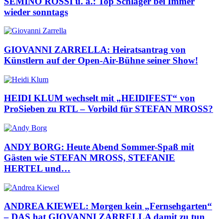
SEMINO ROSSI u. a.: Top Schlager bei Immer
wieder sonntags
GIOVANNI ZARRELLA: Heiratsantrag von
Künstlern auf der Open-Air-Bühne seiner Show!
HEIDI KLUM wechselt mit „HEIDIFEST“ von
ProSieben zu RTL – Vorbild für STEFAN MROSS?
ANDY BORG: Heute Abend Sommer-Spaß mit
Gästen wie STEFAN MROSS, STEFANIE
HERTEL und…
ANDREA KIEWEL: Morgen kein „Fernsehgarten“
– DAS hat GIOVANNI ZARRELLA damit zu tun