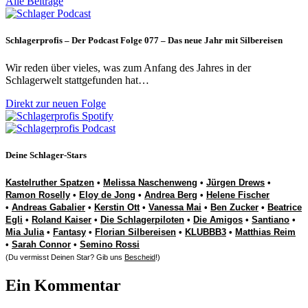
Alle Beiträge
Schlagerprofis – Der Podcast Folge 077 – Das neue Jahr mit Silbereisen
Wir reden über vieles, was zum Anfang des Jahres in der
Schlagerwelt stattgefunden hat…
Direkt zur neuen Folge
Deine Schlager-Stars
Kastelruther Spatzen
•
Melissa Naschenweng
•
Jürgen Drews
•
Ramon Roselly
•
Eloy de Jong
•
Andrea Berg
•
Helene Fischer
•
Andreas Gabalier
•
Kerstin Ott
•
Vanessa Mai
•
Ben Zucker
•
Beatrice
Egli
•
Roland Kaiser
•
Die Schlagerpiloten
•
Die Amigos
•
Santiano
•
Mia Julia
•
Fantasy
•
Florian Silbereisen
•
KLUBBB3
•
Matthias Reim
•
Sarah Connor
•
Semino Rossi
(Du vermisst Deinen Star? Gib uns
Bescheid
!)
Ein Kommentar