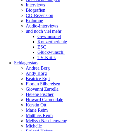
Interviews
Biografien
CD-Rezension
Kolumne
Audio-Interviews
und noch viel mehr
Gewinnspiel
Konzertberichte
ESC
Glückwunsch!
TV-Kritik
Schlagerstars
Andrea Berg
Andy Borg
Beatrice Egli
Florian Silbereisen
Giovanni Zarrella
Helene Fischer
Howard Carpendale
Kerstin Ott
Marie Reim
Matthias Reim
Melissa Naschenweng
Michelle