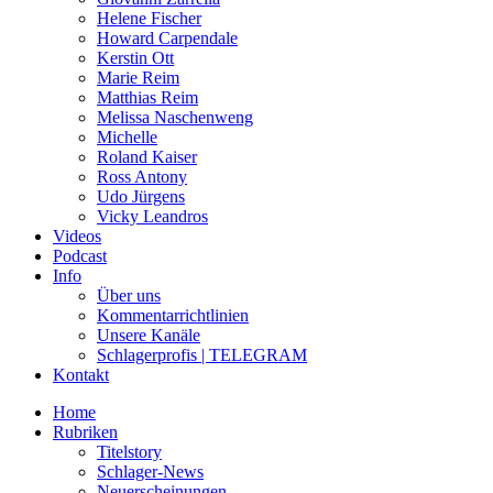
Helene Fischer
Howard Carpendale
Kerstin Ott
Marie Reim
Matthias Reim
Melissa Naschenweng
Michelle
Roland Kaiser
Ross Antony
Udo Jürgens
Vicky Leandros
Videos
Podcast
Info
Über uns
Kommentarrichtlinien
Unsere Kanäle
Schlagerprofis | TELEGRAM
Kontakt
Home
Rubriken
Titelstory
Schlager-News
Neuerscheinungen