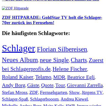
ZDF HITPARADE: GoldStar TV holt die Schlager-
70er zurück ins Fernsehen!
Die häufigsten Schlagworte:
Schlager
Florian Silbereisen
,
,
Neues Album
neue Single
Charts
Zuerst
,
,
,
bei Schlagerprofis.de
Helene Fischer
,
,
Roland Kaiser
Telamo
MDR
Beatrice Egli
,
,
,
,
Andy Borg
Gäste
Quote
Tour
Giovanni Zarrella
,
,
,
,
,
Stefan Mross
ZDF
Fernsehgarten
Show
Jürgens TV
,
,
,
,
,
Schlager-Spaß
Schlagerbooom
Andrea Kiewel
,
,
,
Michelle
Andrea Berg
Maite Kelly
SWR
Immer wieder
,
,
,
,