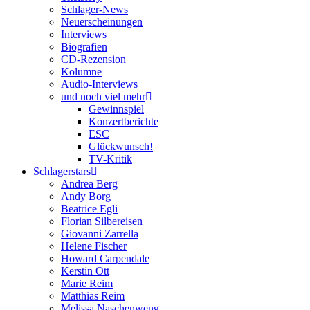
Schlager-News
Neuerscheinungen
Interviews
Biografien
CD-Rezension
Kolumne
Audio-Interviews
und noch viel mehr
Gewinnspiel
Konzertberichte
ESC
Glückwunsch!
TV-Kritik
Schlagerstars
Andrea Berg
Andy Borg
Beatrice Egli
Florian Silbereisen
Giovanni Zarrella
Helene Fischer
Howard Carpendale
Kerstin Ott
Marie Reim
Matthias Reim
Melissa Naschenweng