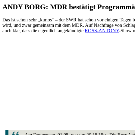
ANDY BORG: MDR bestätigt Programmä
Das ist schon sehr „kurios“ – der SWR hat schon vor einigen Tagen 
wird, und zwar gemeinsam mit dem MDR. Auf Nachfrage von Schlage
auch klar, dass die eigentlich angekündigte
ROSS-ANTONY
-Show n
Am Donnerstag, 01.05. war um 20.15 Uhr „Die Ross Ant