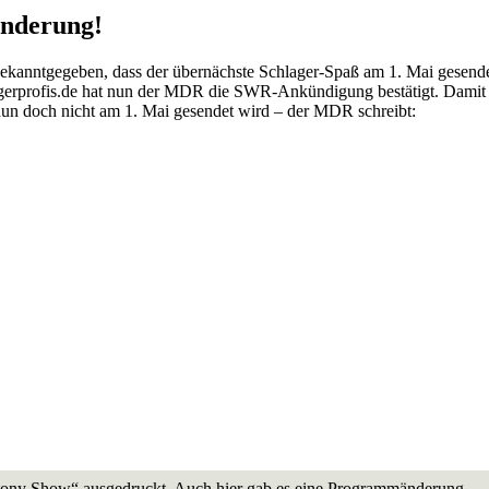
nderung!
bekanntgegeben, dass der übernächste Schlager-Spaß am 1. Mai gesend
rprofis.de hat nun der MDR die SWR-Ankündigung bestätigt. Damit 
un doch nicht am 1. Mai gesendet wird – der MDR schreibt:
ony Show“ ausgedruckt. Auch hier gab es eine Programmänderung