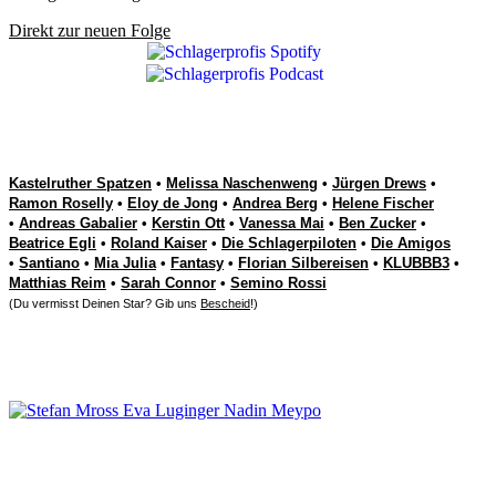
Direkt zur neuen Folge
Deine Schlager-Stars
Kastelruther Spatzen
•
Melissa Naschenweng
•
Jürgen Drews
•
Ramon Roselly
•
Eloy de Jong
•
Andrea Berg
•
Helene Fischer
•
Andreas Gabalier
•
Kerstin Ott
•
Vanessa Mai
•
Ben Zucker
•
Beatrice Egli
•
Roland Kaiser
•
Die Schlagerpiloten
•
Die Amigos
•
Santiano
•
Mia Julia
•
Fantasy
•
Florian Silbereisen
•
KLUBBB3
•
Matthias Reim
•
Sarah Connor
•
Semino Rossi
(Du vermisst Deinen Star? Gib uns
Bescheid
!)
Weitere Schlager-News