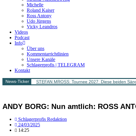
Michelle
Roland Kaiser
Ross Antony
Udo Jürgens
Vicky Leandros
Videos
Podcast
Info
Über uns
Kommentarrichtlinien
Unsere Kanäle
Schlagerprofis | TELEGRAM
Kontakt
News-Ticker
STEFAN MROSS: Tournee 2027: Diese beiden Sänge
ANDY BORG: Nun amtlich: ROSS ANTO
Schlagerprofis Redaktion
24/03/2025
14:25