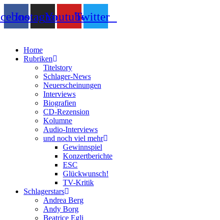
Zum
acebook
Instagram
Youtube
Twitter
Inhalt
springen
Home
Rubriken
Titelstory
Schlager-News
Neuerscheinungen
Interviews
Biografien
CD-Rezension
Kolumne
Audio-Interviews
und noch viel mehr
Gewinnspiel
Konzertberichte
ESC
Glückwunsch!
TV-Kritik
Schlagerstars
Andrea Berg
Andy Borg
Beatrice Egli